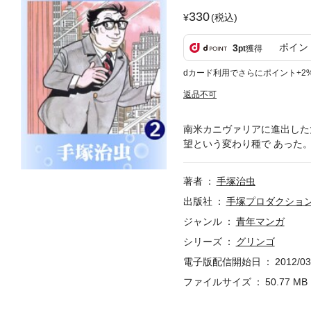
330
(税込)
ポイン
3
pt
獲得
dカード利用でさらにポイント+2
返品不可
南米カニヴァリアに進出した
望という変わり種で あった
著者
手塚治虫
出版社
手塚プロダクショ
ジャンル
青年マンガ
シリーズ
グリンゴ
電子版配信開始日
2012/03
ファイルサイズ
50.77 MB