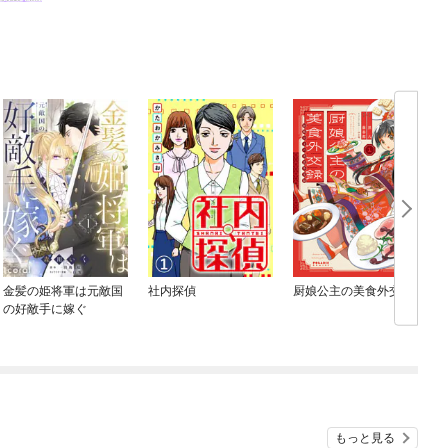
金髪の姫将軍は元敵国
社内探偵
厨娘公主の美食外交録
の好敵手に嫁ぐ
もっと見る