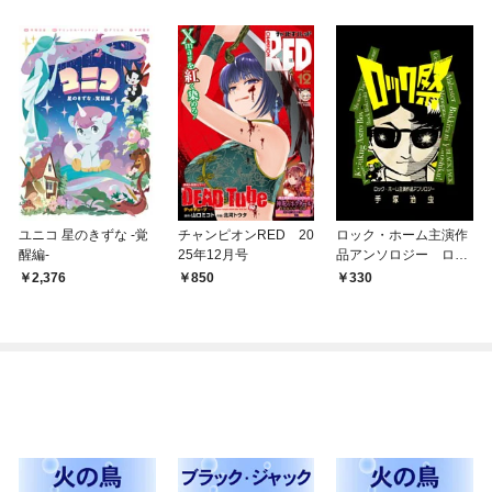
ユニコ 星のきずな -覚
チャンピオンRED 20
ロック・ホーム主演作
醒編-
25年12月号
品アンソロジー ロッ
ク祭（フェスティバ
2,376
850
330
ル）