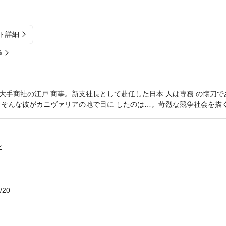
ト詳細
%
大手商社の江戸 商事。新支社長として赴任した日本 人は専務 の懐刀で
。そんな彼がカニヴァリアの地で目に したのは…。苛烈な競争社会を描く
ン
/20