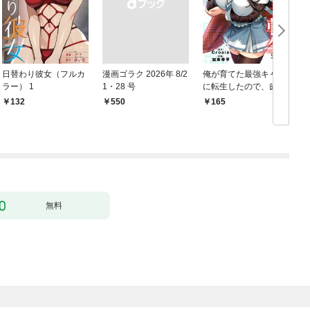
日替わり彼女（フルカ
漫画ゴラク 2026年 8/2
俺が育てた最強キャラ
ラー） 1
1・28 号
に転生したので、歯向
かうヤツはすべてぶん
132
￥550
165
￥
殴って生きる事にしま
した。１
無料