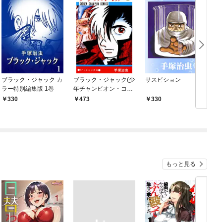
ブラック・ジャック カ
ブラック・ジャック(少
サスピション
ラー特別編集版 1巻
年チャンピオン・コミ
ックス) 1
330
473
330
もっと見る