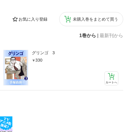
お気に入り登録
未購入巻をまとめて買う
1巻から
|
最新刊から
グリンゴ 3
330
カートへ