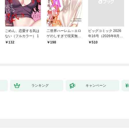
ごめん、恋愛する気は
二世界ハーレム～エロ
ビッグコミック 2026
ない（フルカラー） 1
ゲのしすぎで現実無双
年16号（2026年8月7
～１
日発売）
132
198
￥510
ランキング
キャンペーン