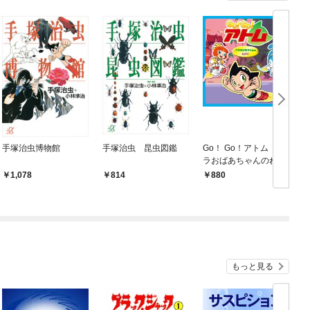
手塚治虫博物館
手塚治虫 昆虫図鑑
Go！ Go！アトム ザ
G
ラおばあちゃんのねが
い
1,078
814
880
もっと見る