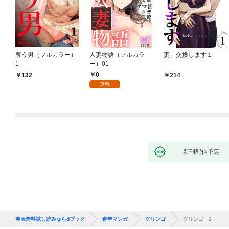
奪う男（フルカラー）
人妻物語（フルカラ
妻、交換します１
1
ー）01
0
132
214
無料
新刊配信予定
漫画無料試し読みならdブック
青年マンガ
グリンゴ
グリンゴ 2