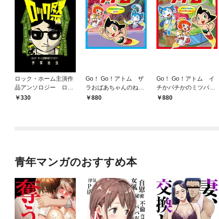
ロック・ホーム主演作
Go！ Go！アトム ザ
Go！ Go！アトム イ
品アンソロジー ロッ
ラおばあちゃんのねが
チかバチかのミツバチ
ク祭（フェスティバ
い
ミッション
330
880
880
ル）
青年マンガのおすすめ本