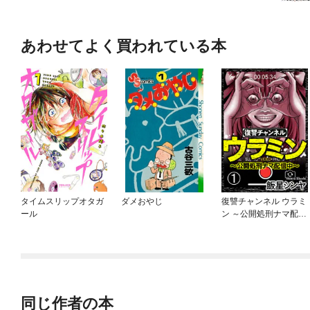
あわせてよく買われている本
タイムスリップオタガ
ダメおやじ
復讐チャンネル ウラミ
ール
ン ～公開処刑ナマ配信
中～（分冊版）
同じ作者の本