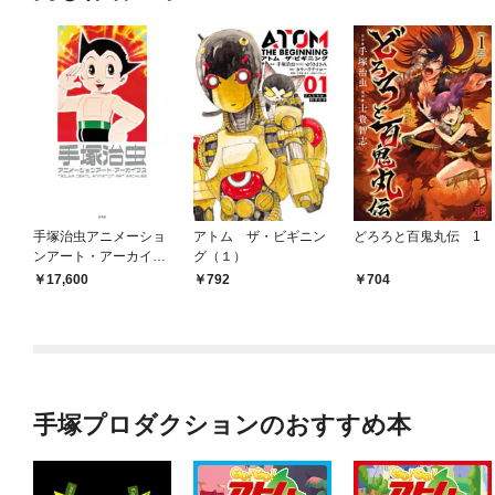
手塚治虫アニメーショ
アトム ザ・ビギニン
どろろと百鬼丸伝 1
ンアート・アーカイブ
グ（１）
ス
17,600
792
704
手塚プロダクションのおすすめ本