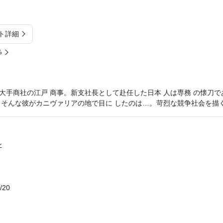
ト詳細
%
大手商社の江戸 商事。新支社長として赴任した日本 人は専務 の懐刀で
。そんな彼がカニヴァリアの地で目に したのは…。苛烈な競争社会を描く
ン
/20