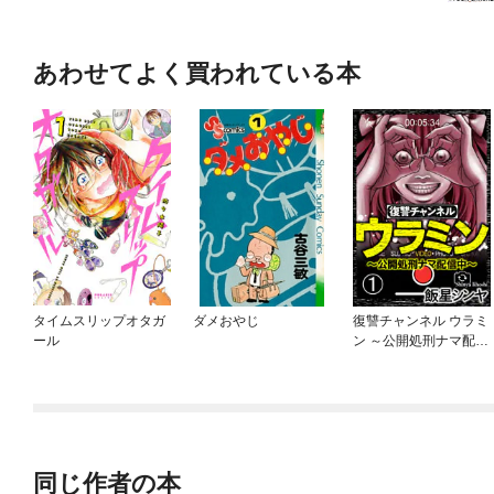
あわせてよく買われている本
タイムスリップオタガ
ダメおやじ
復讐チャンネル ウラミ
ール
ン ～公開処刑ナマ配信
中～（分冊版）
同じ作者の本