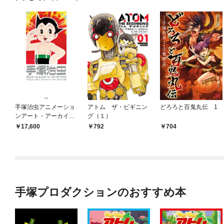
手塚治虫アニメーショ
アトム ザ・ビギニン
どろろと百鬼丸伝 1
ンアート・アーカイブ
グ（１）
ス
17,600
792
704
手塚プロダクションのおすすめ本