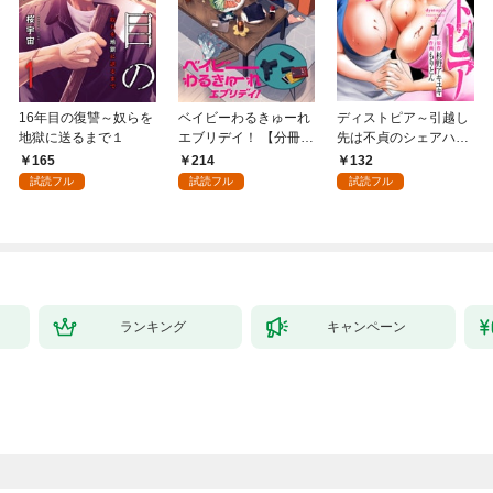
16年目の復讐～奴らを
ベイビーわるきゅーれ
ディストピア～引越し
地獄に送るまで１
エブリデイ！ 【分冊
先は不貞のシェアハウ
版】 1
ス～１
165
214
132
試読フル
試読フル
試読フル
ランキング
キャンペーン