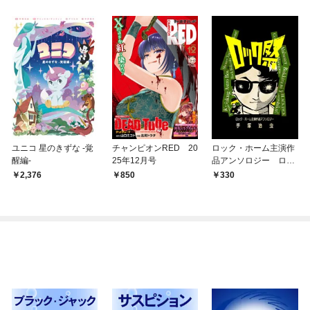
ユニコ 星のきずな -覚
チャンピオンRED 20
ロック・ホーム主演作
醒編-
25年12月号
品アンソロジー ロッ
ク祭（フェスティバ
2,376
850
330
ル）