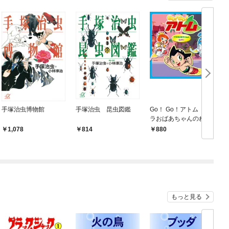
手塚治虫博物館
手塚治虫 昆虫図鑑
Go！ Go！アトム ザ
G
ラおばあちゃんのねが
い
1,078
814
880
もっと見る