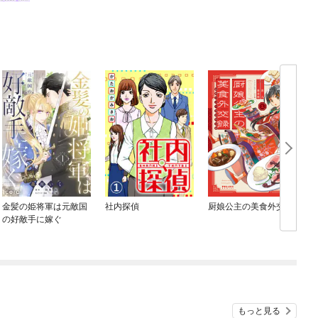
金髪の姫将軍は元敵国
社内探偵
厨娘公主の美食外交録
の好敵手に嫁ぐ
もっと見る