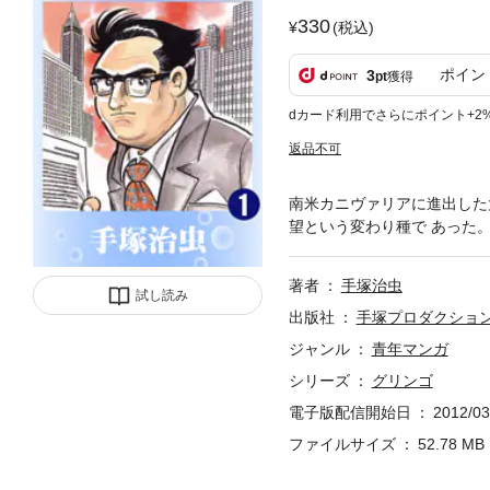
330
(税込)
ポイン
3
pt
獲得
dカード利用でさらにポイント+2
返品不可
南米カニヴァリアに進出した
望という変わり種で あった
著者
手塚治虫
試し読み
出版社
手塚プロダクショ
ジャンル
青年マンガ
シリーズ
グリンゴ
電子版配信開始日
2012/03
ファイルサイズ
52.78 MB