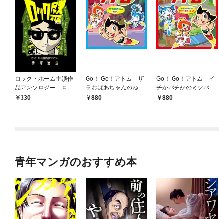
ロック・ホーム主演作
Go！ Go！アトム ザ
Go！ Go！アトム イ
品アンソロジー ロッ
ラおばあちゃんのねが
チかバチかのミツバチ
ク祭（フェスティバ
い
ミッション
330
880
880
ル）
青年マンガのおすすめ本