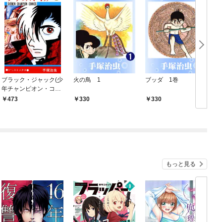
ブラック・ジャック(少
火の鳥 1
ブッダ 1巻
年チャンピオン・コミ
ックス) 1
473
330
330
もっと見る