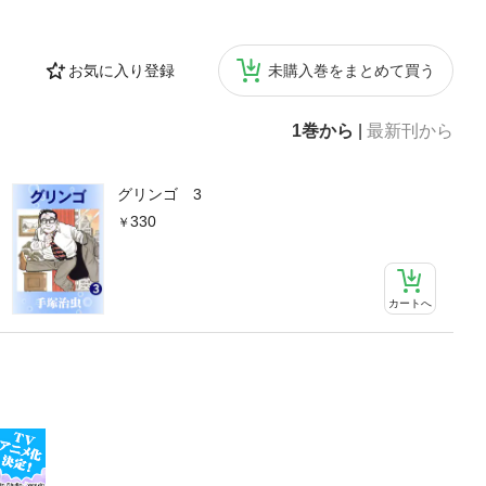
お気に入り登録
未購入巻をまとめて買う
1巻から
|
最新刊から
グリンゴ 3
330
カートへ