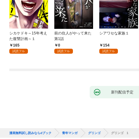
シカケドキ～15年考え
前の住人がやって来た
シアワセな家族１
た復讐計画～１
第1話
165
0
154
試読フル
試読フル
試読フル
新刊配信予定
漫画無料試し読みならdブック
青年マンガ
グリンゴ
グリンゴ 1