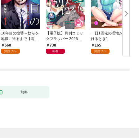
16年目の復讐～奴らを
【電子版】月刊コミッ
一日1回俺の理性が負
地獄に送るまで【電子
クフラッパー 2026年9
けるとき1
か
単行本版】１
月号
660
730
165
試読フル
新着
試読フル
無料