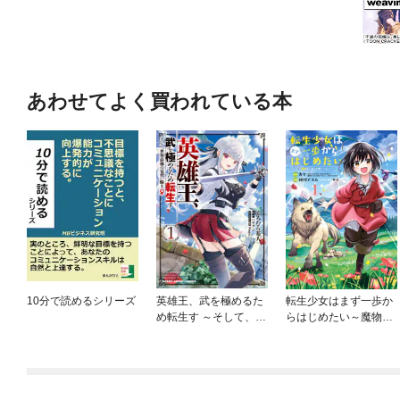
あわせてよく買われている本
10分で読めるシリーズ
英雄王、武を極めるた
転生少女はまず一歩か
め転生す ～そして、世
らはじめたい～魔物が
界最強の見習い騎士♀
いるとか聞いてない！
～
～