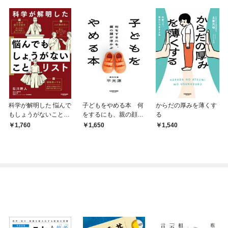
科学が解明した 悩んで
子どもをやめる本 何
からだの厚みを薄くす
もしょうがないことリ
をするにも、親の顔が
る
スト
浮かぶ
1,760
1,650
1,540