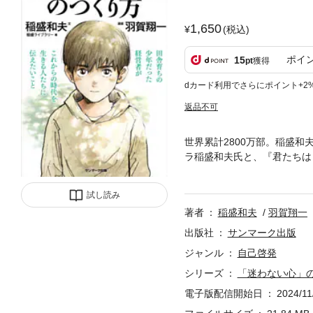
1,650
(税込)
ポイ
15
pt
獲得
dカード利用でさらにポイント+2
返品不可
世界累計2800万部。稲盛和
ラ稲盛和夫氏と、『君たちは
い人たちに向けて語った内容
かけるような１冊になりました
試し読み
00万部に及ぶすばらしい実
著者
稲盛和夫
羽賀翔一
たらない自信がある」とまで
始まりました。では、人生を
出版社
サンマーク出版
ジャンル
自己啓発
シリーズ
「迷わない心」
電子版配信開始日
2024/11