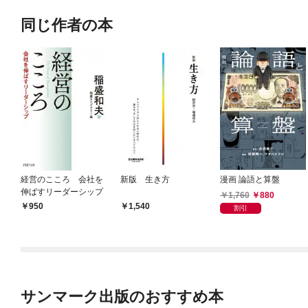
同じ作者の本
経営のこころ 会社を
新版 生き方
漫画 論語と算盤
伸ばすリーダーシップ
1,760
880
950
1,540
割引
サンマーク出版のおすすめ本