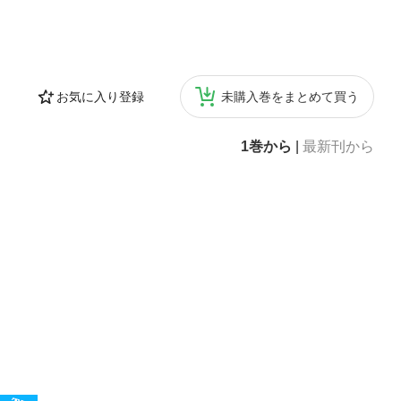
お気に入り登録
未購入巻をまとめて買う
1巻から
|
最新刊から