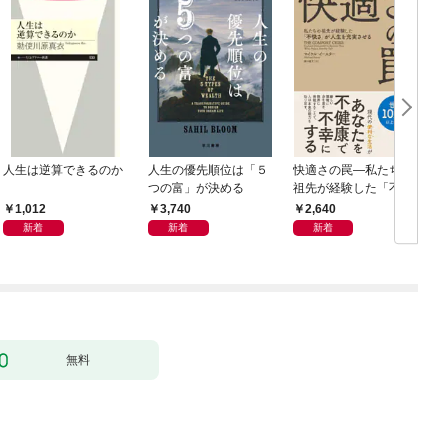
人生は逆算できるのか
人生の優先順位は「５
快適さの罠―私たちの
つの富」が決める
祖先が経験した「不快
さ」が人生を充実させ
1,012
3,740
2,640
る
新着
新着
新着
無料