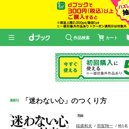
作品検索
カート
「迷わない心」のつくり方
最新刊
完結
稲盛和夫
羽賀翔一
他1名