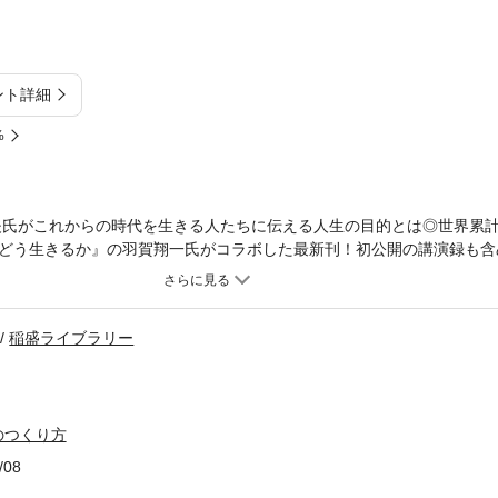
ント詳細
%
夫氏がこれからの時代を生きる人たちに伝える人生の目的とは◎世界累計2
どう生きるか』の羽賀翔一氏がコラボした最新刊！初公開の講演録も含
と、導入として羽賀先生の漫画を掲載。今迷いのあるすべての方に向け
。◎「思い」がすべてをつくる京セラ・KDDIの創設、JALの再建、著
績を残した稲盛氏ですが、10代の頃はうまくいかないことも多く、「自
稲盛ライブラリー
話していたそうです。何が稲盛氏の運命を変えたのか。それはすべて「
変える「思い」の持ち方とは何か。生き方が変わる1冊です。
のつくり方
/08