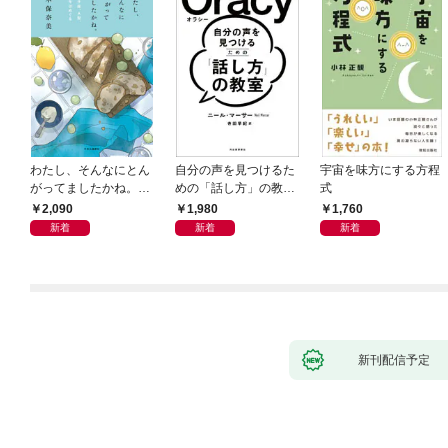
わたし、そんなにとん
自分の声を見つけるた
宇宙を味方にする方程
がってましたかね。
めの「話し方」の教
式
獅子座、Ａ型、丙午は
室 Ｏｒａｃｙ（オラ
2,090
1,980
1,760
めぐる
シー）
新着
新着
新着
新刊配信予定