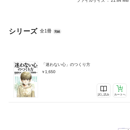
ファイルサイズ
21.84 MB
シリーズ
全1冊
完結
「迷わない心」のつくり方
1,650
試し読み
カートへ