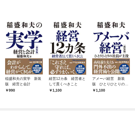
稲盛和夫の実学 新装
経営12カ条 経営者と
アメーバ経営 新装
版 経営と会計
して貫くべきこと
版 ひとりひとりの社
員が主役
990
1,100
1,100