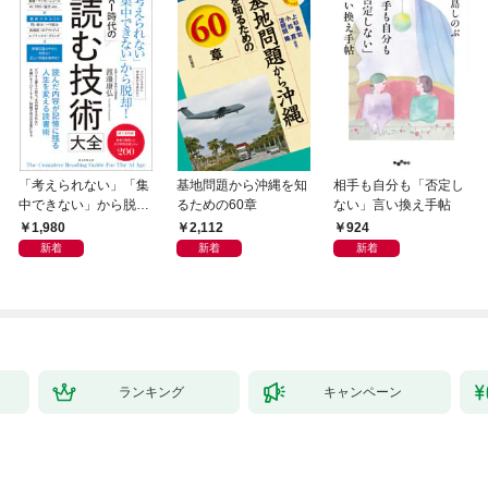
「考えられない」「集
基地問題から沖縄を知
相手も自分も「否定し
中できない」から脱
るための60章
ない」言い換え手帖
却！ AI時代の読む技
1,980
2,112
924
術大全
新着
新着
新着
ランキング
キャンペーン