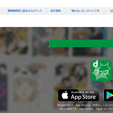
漫画無料試し読みならdブック
自己啓発
「迷わない心」のつくり方
「迷
Appleのロゴ、App Storeは、米国もしくはそ
Inc.の商標です。App Storeは、Apple In