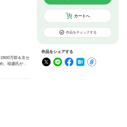
カートへ
作品をチェックする
作品をシェアする
800万部＆京セ
め、稲盛氏が若
、やさしく語り
書累計が世界28
分は絶対くじに当
思う」ことから