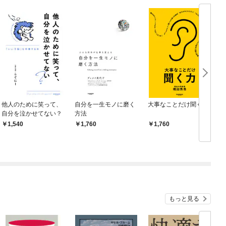
他人のために笑って、
自分を一生モノに磨く
大事なことだけ聞く力
自分を泣かせてない？
方法
1,540
1,760
1,760
もっと見る