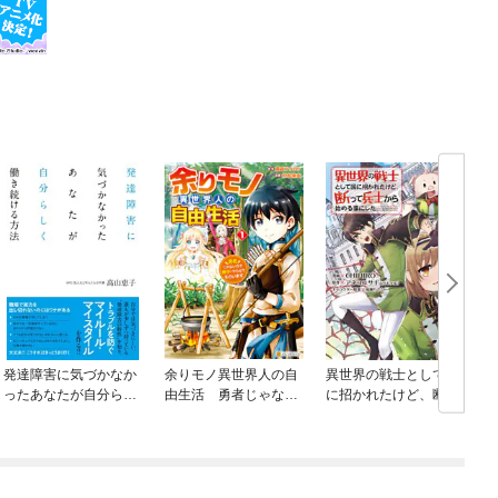
発達障害に気づかなか
余りモノ異世界人の自
異世界の戦士として国
ったあなたが自分らし
由生活 勇者じゃない
に招かれたけど、断っ
く働き続ける方法
ので勝手にやらせても
て兵士から始める事に
らいます
した