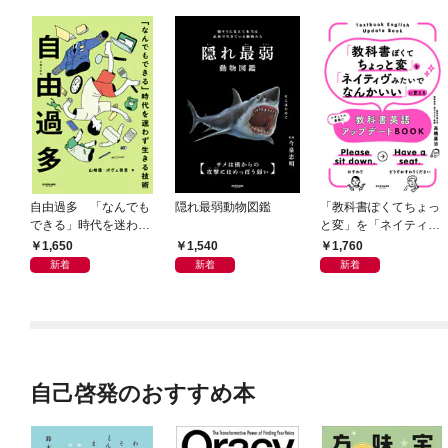
自由過多 「なんでも
隠れ最弱動物図鑑
「教科書ぽくてちょっ
できる」時代を迷わず
と変」を「ネイティヴ
生きる技術
みたいでなんかいい」
1,650
1,540
1,760
に変える教科書英語ア
新着
新着
新着
ップデートBOOK
自己啓発のおすすめ本