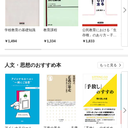
学校教育の基礎知識
教育課程
公民教育における「生
「教
存権」のあり方～子ど
望 
もに願い・自律意志を
1,494
1,334
1,833
1,
育む教育を～
人文・思想のおすすめ本
もっと見る
アイシナモロール
正義の暴走 ――凡庸
「手放し」のすすめ
リヴ