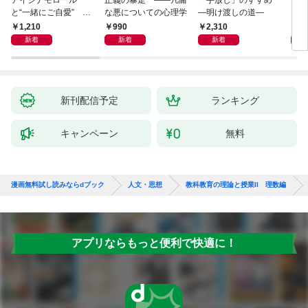
と“一緒にご自愛” ～
な悪についての心理学
―明け渡しの道―
イト
自分を好きになるため
1,210
990
2,310
2,
の56のコツ～
新着
新着
新着
新刊配信予定
ランキング
キャンペーン
無料
漫画無料試し読みならdブック
人文・思想
教科教育の理論と授業II 理数編
アプリならもっと便利で快適に！