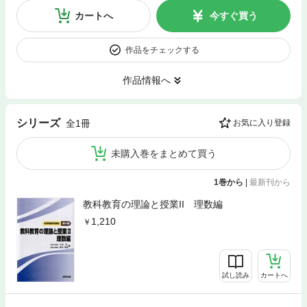
カートへ
今すぐ買う
作品をチェックする
作品情報へ
シリーズ
全1冊
お気に入り登録
未購入巻をまとめて買う
1巻から
|
最新刊から
教科教育の理論と授業II 理数編
1,210
試し読み
カートへ