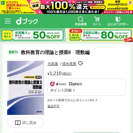
作品検索
カート
はじめての方へ
教科教育の理論と授業II 理数編
最新刊
大高泉
清水美憲
1,210
(税込)
11
pt
獲得
ポイント詳細
dカード利用でさらにポイント+2%
返品不可
試し読み