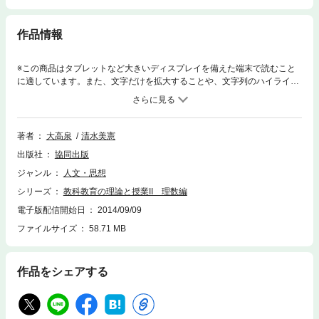
作品情報
※この商品はタブレットなど大きいディスプレイを備えた端末で読むこと
に適しています。また、文字だけを拡大することや、文字列のハイライ
ト、検索、辞書の参照、引用などの機能が使用できません。周知の通り理
数科目においては、OECDの学習到達度調査のわが国の相対的順位が少し
ずつ下がっている。改訂学習指導要領でも柱の一つに「理数教育の充実」
が盛られたように、今や教育関係者のみならず広く社会的な関心であると
著者
大高泉
清水美憲
言えよう。本書「新教職教育講座」第6巻では理数教育の基本を学ぼうと
出版社
協同出版
している読者に、基本的な知識と最新の研究成果を提供する。
ジャンル
人文・思想
シリーズ
教科教育の理論と授業II 理数編
電子版配信開始日
2014/09/09
ファイルサイズ
58.71 MB
作品をシェアする