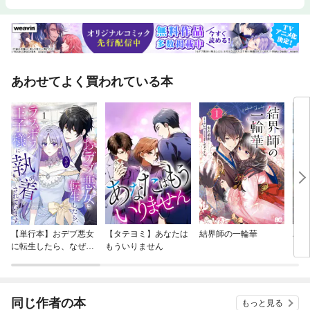
あわせてよく買われている本
【単行本】おデブ悪女
【タテヨミ】あなたは
結界師の一輪華
バッ
に転生したら、なぜか
もういりません
ロイ
ラスボス王子様に執着
今世
されています
りが
てく
OMI
同じ作者の本
もっと見る