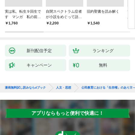
実は私、転生９回生で
自閉スペクトラム症者
旧約聖書を読み解く
すご
す マンガ 私の前世
が小説をめぐって語り
版 
物語
あう
らす
￥1,760
￥2,200
￥1,540
￥1,
新刊配信予定
ランキング
キャンペーン
無料
漫画無料試し読みならdブック
人文・思想
公民教育における「生存権」のあり方
アプリならもっと便利で快適に！