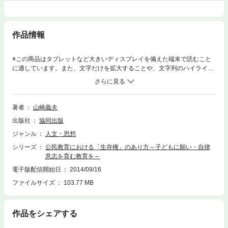
作品情報
※この商品はタブレットなど大きいディスプレイを備えた端末で読むこと
に適しています。また、文字だけを拡大することや、文字列のハイライ
ト、検索、辞書の参照、引用などの機能が使用できません。「子どもに願
い・自律意志を育む教育を」―いまの子どもたちはいじめ、虐待、不登校
などさまざまな問題に囲まれており、憲法で保障された「健康で文化的
な」生活をおくる権利が脅かされている。本書は法学的アプローチに基づ
著者
山崎義夫
いて生存権を見直し、公民教育における生存権のあり方について、教育学
出版社
協同出版
的アプローチを視点に解説したものである。
ジャンル
人文・思想
シリーズ
公民教育における「生存権」のあり方～子どもに願い・自律
意志を育む教育を～
電子版配信開始日
2014/09/16
ファイルサイズ
103.77 MB
作品をシェアする