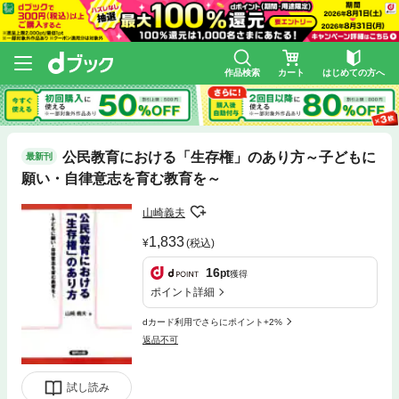
作品検索
カート
はじめての方へ
公民教育における「生存権」のあり方～子どもに
最新刊
願い・自律意志を育む教育を～
山崎義夫
1,833
(税込)
16
pt
獲得
ポイント詳細
dカード利用でさらにポイント+2%
返品不可
試し読み