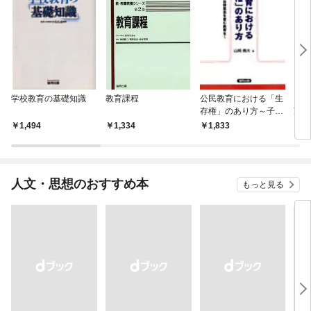
学校教育の基礎知識
教育課程
公民教育における「生
「教
存権」のあり方～子ど
望 
もに願い・自律意志を
1,494
1,334
1,833
1,
育む教育を～
人文・思想のおすすめ本
もっと見る