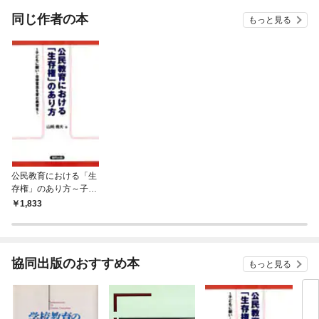
OMI
同じ作者の本
もっと見る
公民教育における「生
存権」のあり方～子ど
もに願い・自律意志を
1,833
育む教育を～
協同出版のおすすめ本
もっと見る