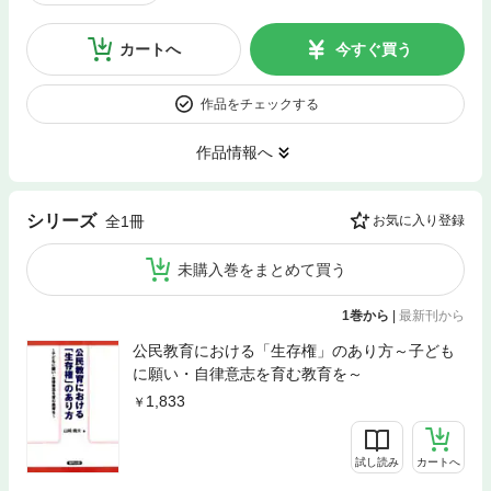
カートへ
今すぐ買う
作品をチェックする
作品情報へ
シリーズ
全1冊
お気に入り登録
未購入巻をまとめて買う
1巻から
|
最新刊から
公民教育における「生存権」のあり方～子ども
に願い・自律意志を育む教育を～
1,833
試し読み
カートへ