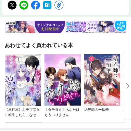
あわせてよく買われている本
【単行本】おデブ悪女
【タテヨミ】あなたは
結界師の一輪華
バッ
に転生したら、なぜか
もういりません
ロイ
ラスボス王子様に執着
今世
されています
りが
てく