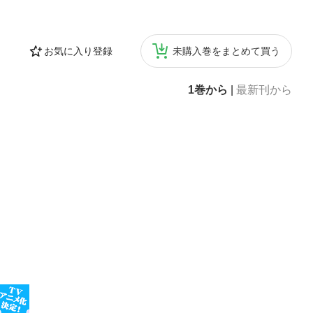
お気に入り登録
未購入巻をまとめて買う
1巻から
|
最新刊から