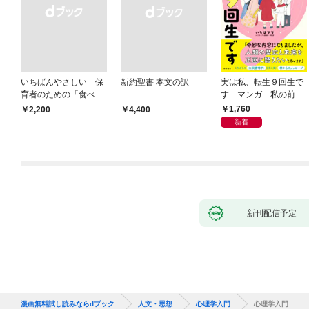
いちばんやさしい 保
新約聖書 本文の訳
実は私、転生９回生で
育者のための「食べな
す マンガ 私の前世
い子」サポートＢＯＯ
物語
1,760
￥2,200
￥4,400
Ｋ 偏食・少食のお悩
新着
み解決！
新刊配信予定
漫画無料試し読みならdブック
人文・思想
心理学入門
心理学入門