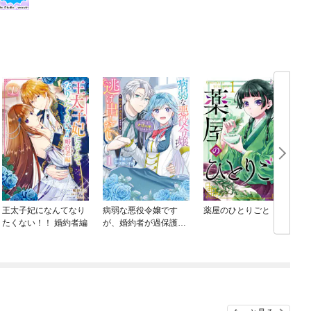
王太子妃になんてなり
病弱な悪役令嬢です
薬屋のひとりごと
たくない！！ 婚約者編
が、婚約者が過保護す
ぎて逃げ出したい(私た
ち犬猿の仲でしたよ
ね！？)