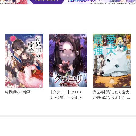
結界師の一輪華
【タテヨミ】クロユ
異世界転移したら愛犬
リ〜復讐サークル〜
が最強になりました ～
シルバーフェンリルと
俺が異世界暮らしを始
めたら～ THE COMIC