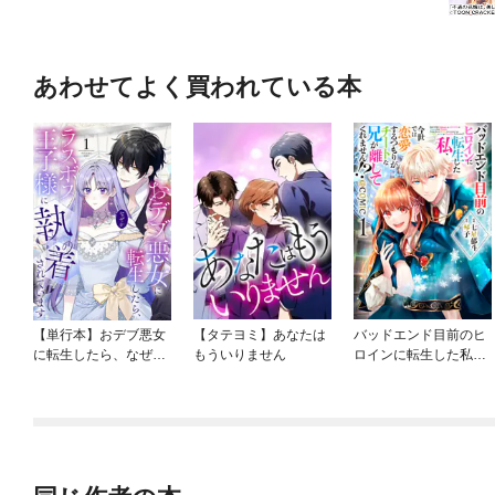
あわせてよく買われている本
【単行本】おデブ悪女
【タテヨミ】あなたは
バッドエンド目前のヒ
に転生したら、なぜか
もういりません
ロインに転生した私、
ラスボス王子様に執着
今世では恋愛するつも
されています
りがチートな兄が離し
てくれません！？@C
OMIC