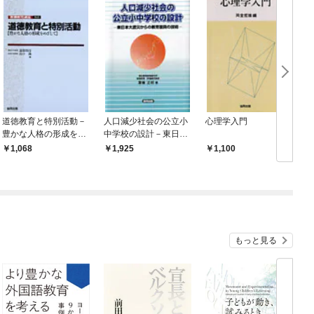
道徳教育と特別活動－
人口減少社会の公立小
心理学入門
豊かな人格の形成をめ
中学校の設計－東日本
ざして
大震災からの教育復興
1,068
1,925
1,100
の技術－
もっと見る