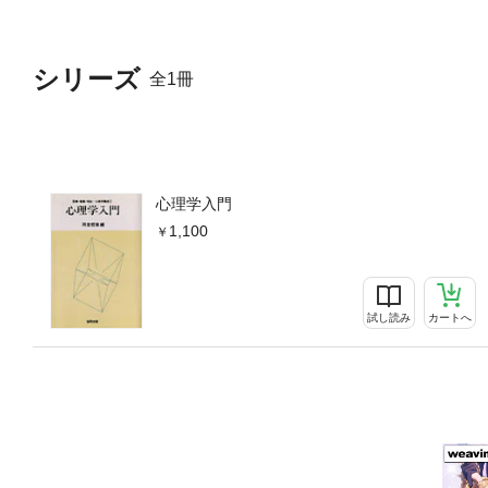
シリーズ
全1冊
心理学入門
1,100
試し読み
カートへ