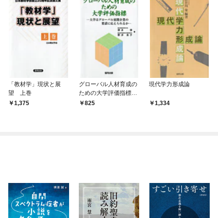
「教材学」現状と展
グローバル人材育成の
現代学力形成論
望 上巻
ための大学評価指標－
大学はグローバル展開
1,375
825
1,334
企業の要請に応えられ
るか－