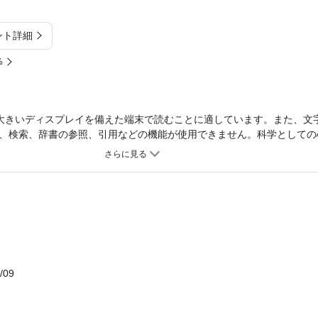
ント詳細
%
大きいディスプレイを備えた端末で読むことに適しています。また、文
、検索、辞書の参照、引用などの機能が使用できません。科学としての
方面に発展し、その全貌は一書をもって概観するのが不可能に見えるほ
合わせ、それにふさわしい領域を選択し大学生向けのテキストとして、
したものである。
/09