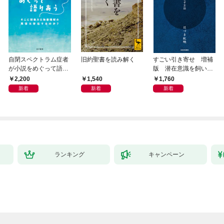
自閉スペクトラム症者
旧約聖書を読み解く
すごい引き寄せ 増補
が小説をめぐって語り
版 潜在意識を飼い馴
あう
らす方法
2,200
1,540
1,760
新着
新着
新着
ランキング
キャンペーン