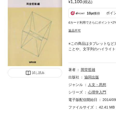
1,100
(税込)
ポイ
10
pt
獲得
dカード利用でさらにポイント+2
返品不可
※この商品はタブレットなど
ことや、文字列のハイライト
00年あまりの歩みの中で多
本書は人間性の理解に焦点を
基本的な知識を整理して記述
著者
岡堂哲雄
試し読み
出版社
協同出版
ジャンル
人文・思想
シリーズ
心理学入門
電子版配信開始日
2014/09
ファイルサイズ
42.41 MB