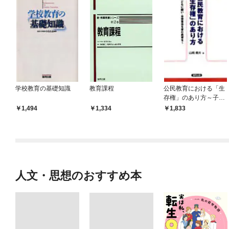
学校教育の基礎知識
教育課程
公民教育における「生
存権」のあり方～子ど
もに願い・自律意志を
1,494
1,334
1,833
育む教育を～
人文・思想のおすすめ本