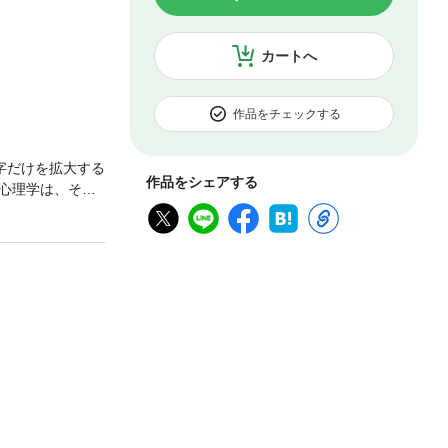
カートへ
作品をチェックする
字だけを拡大する
作品をシェアする
心理学は、その1
どである。そこで
その領域ごとに