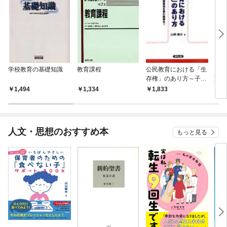
学校教育の基礎知識
教育課程
公民教育における「生
「教
存権」のあり方～子ど
望 
もに願い・自律意志を
1,494
1,334
1,833
1,
育む教育を～
人文・思想のおすすめ本
もっと見る