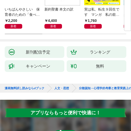
いちばんやさしい 保
新約聖書 本文の訳
実は私、転生９回生で
自閉
育者のための「食べな
す マンガ 私の前世
が小
い子」サポートＢＯＯ
物語
あう
2,200
4,400
1,760
2,
Ｋ 偏食・少食のお悩
新着
新着
新着
み解決！
新刊配信予定
ランキング
キャンペーン
無料
漫画無料試し読みならdブック
人文・思想
分散認知－心理学的考察と教育実践上
アプリならもっと便利で快適に！