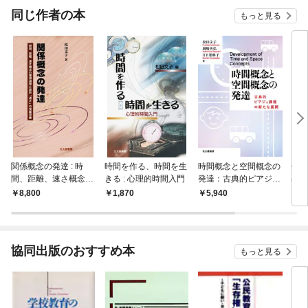
同じ作者の本
もっと見る
関係概念の発達 : 時
時間を作る、時間を生
時間概念と空間概念の
分散
間、距離、速さ概念の
きる : 心理的時間入門
発達：古典的ピアジェ
察と
獲得過程と算数「速
課題の新たな展開
－
8,800
1,870
5,940
1,
さ」の授業改善
協同出版のおすすめ本
もっと見る