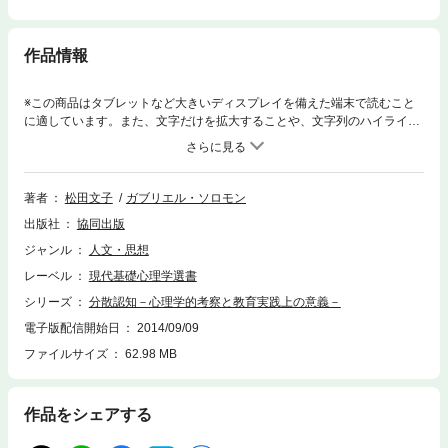
作品情報
※この商品はタブレットなど大きいディスプレイを備えた端末で読むこと
に適しています。また、文字だけを拡大することや、文字列のハイライ
ト、検索、辞書の参照、引用などの機能が使用できません。分散認知の概
念を真剣に考えると、非常に広い範囲の疑問が出てくるし、教育を刺激す
るたくさんの示唆が与えられる。この本は、分散認知の観念が一般的・教
育的に示していることを、解説し、図説し、批判的に検討しようとする一
著者
松田文子
ガブリエル・ソロモン
つの試みである。「現代基礎心理学選書」シリーズ第9巻。
出版社
協同出版
ジャンル
人文・思想
レーベル
現代基礎心理学選書
シリーズ
分散認知－心理学的考察と教育実践上の意義－
電子版配信開始日
2014/09/09
ファイルサイズ
62.98 MB
作品をシェアする