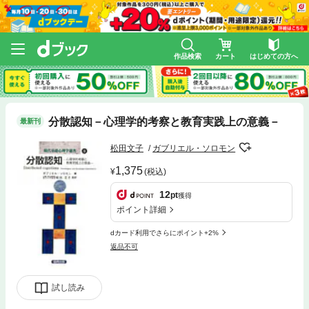
作品検索
カート
はじめての方へ
分散認知－心理学的考察と教育実践上の意義－
最新刊
松田文子
ガブリエル・ソロモン
1,375
(税込)
12
pt
獲得
ポイント詳細
dカード利用でさらにポイント+2%
返品不可
試し読み