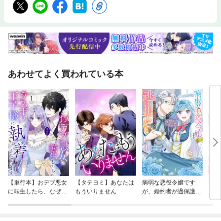
あわせてよく買われている本
【単行本】おデブ悪女
【タテヨミ】あなたは
病弱な悪役令嬢です
公爵
に転生したら、なぜか
もういりません
が、婚約者が過保護す
当た
ラスボス王子様に執着
ぎて逃げ出したい(私
されています
たち犬猿の仲でしたよ
ね！？)