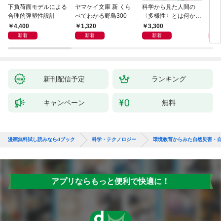
下負荷面モデルによる
ヤマケイ文庫 新 くら
科学から見た人間の
イラ
合理的弾塑性設計
べてわかる野鳥300
〈多様性〉とは何か―
と古
―遺伝科学と疑似科学
4,400
1,320
3,300
6,
新着
新着
新着
新刊配信予定
ランキング
キャンペーン
無料
漫画無料試し読みならdブック
科学・テクノロジー
環境教育からみた自然災害・
アプリならもっと便利で快適に！