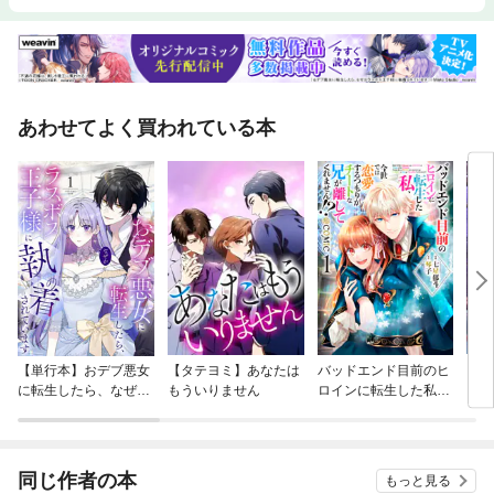
あわせてよく買われている本
【単行本】おデブ悪女
【タテヨミ】あなたは
バッドエンド目前のヒ
【タ
に転生したら、なぜか
もういりません
ロインに転生した私、
リ〜
ラスボス王子様に執着
今世では恋愛するつも
されています
りがチートな兄が離し
てくれません！？@C
OMIC
同じ作者の本
もっと見る