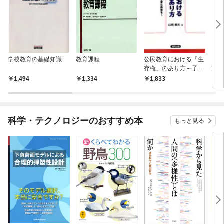
学校教育の基礎知識
教育課程
公民教育における「生
「教
存権」のあり方～子ど
望 
もに願い・自律意志を
1,494
1,334
1,833
1,
育む教育を～
科学・テクノロジーのおすすめ本
もっと見る