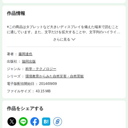
作品情報
※この商品はタブレットなど大きいディスプレイを備えた端末で読むこと
に適しています。また、文字だけを拡大することや、文字列のハイライ
ト、検索、辞書の参照、引用などの機能が使用できません。これまで人類
は地下資源や自然景観などで物質的・精神的な恩恵を地球から受けてき
た。半面、自然の営力は時に大きな災害をもたらし、人間が自然界の一員
に過ぎないことを痛感させられる。本書は自然のもつ二面性を重視し、そ
著者
藤岡達也
れらをどのように捉え、教育活動に取り入れるかを模索し、実践的に取り
出版社
協同出版
組んだものである。
ジャンル
科学・テクノロジー
シリーズ
環境教育からみた自然災害・自然景観
電子版配信開始日
2014/09/09
ファイルサイズ
43.15 MB
作品をシェアする