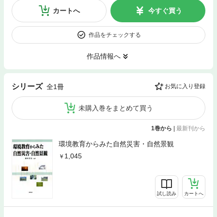
カートへ
今すぐ買う
作品をチェックする
作品情報へ
シリーズ
全1冊
お気に入り登録
未購入巻をまとめて買う
1巻から
|
最新刊から
環境教育からみた自然災害・自然景観
1,045
試し読み
カートへ