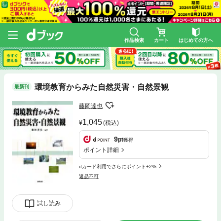
作品検索
カート
はじめての方へ
環境教育からみた自然災害・自然景観
最新刊
藤岡達也
1,045
(税込)
9
pt
獲得
ポイント詳細
dカード利用でさらにポイント+2%
返品不可
試し読み