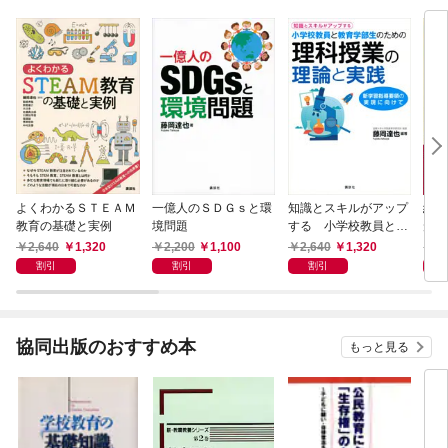
よくわかるＳＴＥＡＭ
一億人のＳＤＧｓと環
知識とスキルがアップ
絵で
教育の基礎と実例
境問題
する 小学校教員と教
形・
育学部生のための理科
2,640
1,320
2,200
1,100
2,640
1,320
2,
授業の理論と実践
割引
割引
割引
協同出版のおすすめ本
もっと見る