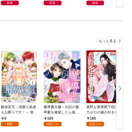
新着
新着
新着
もっと見る
解放宣言～溺愛も執着
魔導書令嬢～伝説の魔
寡黙な将軍閣下様は魔
もお断りです！～ 第1
導書を修復したら最強
力ゼロの嫁が好きすぎ
話
の精霊が味方になりま
る～なぜか旦那様の心
0
165
165
した（クールな王弟殿
の声が聞こえます！？
無料
試読フル
試読フル
下がなぜかいつもそば
～［1話売り］ story0