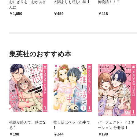
おにぎりを おかあさ
太陽よりも眩しい星 1
俺物語！！ 1
んに
1,650
459
418
集英社のおすすめ本
視線が絡んで、熱にな
推し活はベッドの中で
パーフェクト・ドミネ
る 1
1
ーション 分冊版 1
198
244
198