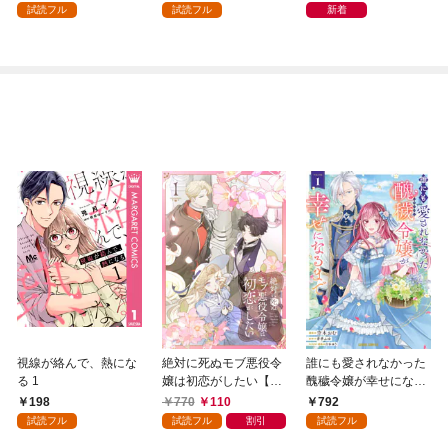
試読フル
試読フル
新着
視線が絡んで、熱にな
絶対に死ぬモブ悪役令
誰にも愛されなかった
る 1
嬢は初恋がしたい【単
醜穢令嬢が幸せになる
行本版】 1巻
まで 1
198
770
110
792
試読フル
試読フル
割引
試読フル