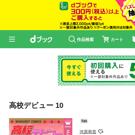
作品検索
カート
高校デビュー 10
完結
河原和音