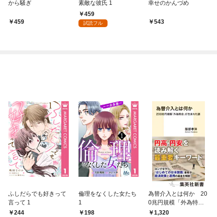
から騒ぎ
素敵な彼氏 1
幸せのかんづめ
459
459
543
試読フル
ふしだらでも好きって
倫理をなくした女たち
為替介入とは何か 20
言って 1
1
0兆円規模「外為特
会」が生まれた謎
244
198
1,320