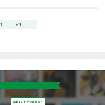
にいます）～［ばら売
1
り］ 第1話
無料