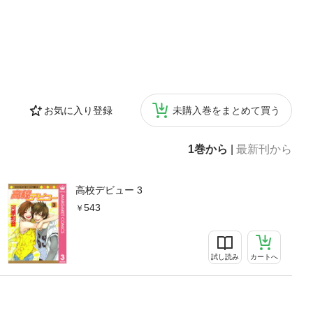
お気に入り登録
未購入巻をまとめて買う
1巻から
|
最新刊から
高校デビュー 3
543
試し読み
カートへ