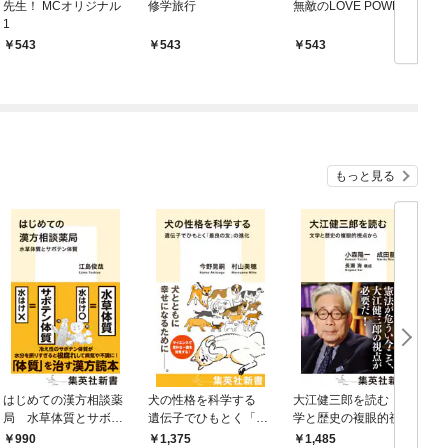
先生！ MCオリジナル
修学旅行
無敵のLOVE POWER
青
1
543
543
543
もっと見る
はじめての漢方相談薬
犬の性格を科学する
大江健三郎を読む 文
ヤ
局 水草体質とサボテ
遺伝子でひもとく「最
学と歴史の複眼的視点
N
ン体質
良の友」の進化
から
990
1,375
1,485