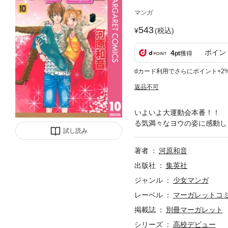
マンガ
543
(税込)
ポイン
4
pt
獲得
dカード利用でさらにポイント+2
返品不可
いよいよ大運動会本番！！ 
る気満々なヨウの姿に感動し
試し読み
著者
河原和音
出版社
集英社
ジャンル
少女マンガ
レーベル
マーガレットコミッ
掲載誌
別冊マーガレット
シリーズ
高校デビュー