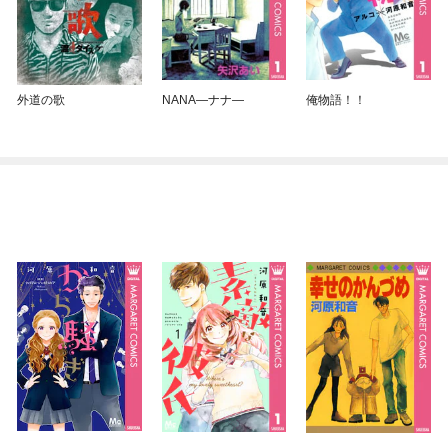
外道の歌
NANA—ナナ—
俺物語！！