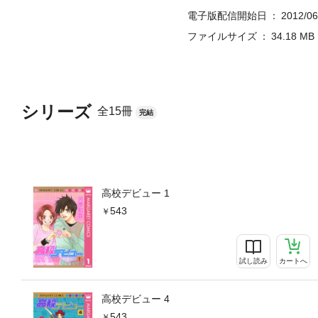
電子版配信開始日
2012/06
ファイルサイズ
34.18 MB
シリーズ
全15冊
完結
高校デビュー 1
543
試し読み
カートへ
高校デビュー 4
543