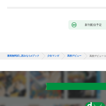
第1話
新刊配信予定
漫画無料試し読みならdブック
少女マンガ
高校デビュー
高校デビュー 1