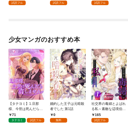
試読フル
試読フル
試読フル
少女マンガのおすすめ本
【タテヨミ】1.旦那
婚約した王子は元暗殺
社交界の毒婦とよばれ
様、今世は死んだら許
者でした 第1話
る私～素敵な辺境伯令
しません
息に腕を折られたの
71
0
165
で、責任とってもらい
タテヨミ
試読フル
無料
試読フル
ます～［ばら売り］