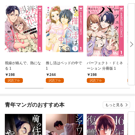
視線が絡んで、熱にな
推し活はベッドの中で
パーフェクト・ドミネ
ふし
る 1
1
ーション 分冊版 1
言っ
198
244
198
2
試読フル
試読フル
試読フル
試
青年マンガのおすすめ本
もっと見る