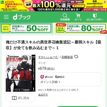
作品検索
カート
はじめての方へ
俺だけ不遇スキルの異世界召喚叛逆記～最弱スキル【吸
収】が全てを飲み込むまで～ 1
すかいふぁーむ
高幡隆盛
マンガ
679
(税込)
6
pt
獲得
ポイント詳細
dカード利用でさらにポイント+2%
返品不可
試し読み