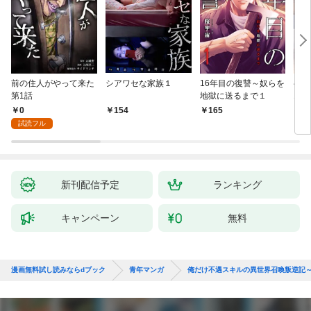
前の住人がやって来た
シアワセな家族１
16年目の復讐～奴らを
ベイ
第1話
地獄に送るまで１
エブ
版】
0
154
165
2
試読フル
新刊配信予定
ランキング
キャンペーン
無料
漫画無料試し読みならdブック
青年マンガ
俺だけ不遇スキルの異世界召喚叛逆記