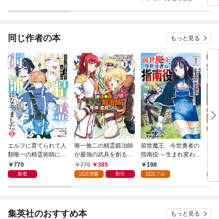
かけたがギフト『無限
【分
ガチャ』でレベル９９
９９の仲間達を手に入
れて元パーティーメン
同じ作者の本
もっと見る
バーと世界に復讐＆
『ざまぁ！』します！
エルフに育てられて人
唯一無二の精霊鍛冶師
前世魔王、今世勇者の
【無
類唯一の精霊術師にな
が最強の武具を創るま
指南役 ～生まれ変わっ
さん
りました～世間知らず
で～ドワーフの鍛冶と
た転生魔王は衰退した
【単
770
770
385
198
0
の最強冒険者、無自覚
エルフの魔法を極めた
世界で新たな勇者を教
新着
試読増量
割引
試読フル
なまま人間社会で無双
最強ハーフエルフは、
育する～【単話版】(1)
する～ 1巻
無自覚なまま無双する
～ 1巻
集英社のおすすめ本
もっと見る