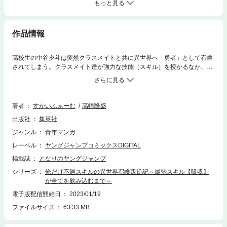
もっと見る
作品情報
高校生の中谷夕斗は突然クラスメイトと共に異世界へ「勇者」として召喚
されてしまう。クラスメイト達が強力な技能（スキル）を授かるなか、ユ
ウトが授かったのは不遇スキル【吸】であった。 使い物にならないユウト
は魔物との戦闘で致命傷を負うが、クラスメイトは彼を見殺しに…。その
瞬間、ユウトにはどこからともなく“声”が聞こえて――…!?
著者
すかいふぁーむ
高幡隆盛
出版社
集英社
ジャンル
青年マンガ
レーベル
ヤングジャンプコミックスDIGITAL
掲載誌
となりのヤングジャンプ
シリーズ
俺だけ不遇スキルの異世界召喚叛逆記～最弱スキル【吸収】
が全てを飲み込むまで～
電子版配信開始日
2023/01/19
ファイルサイズ
63.33 MB