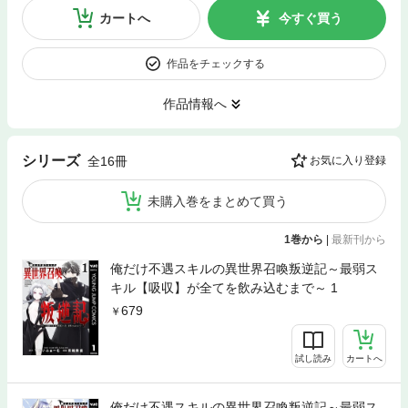
カートへ
今すぐ買う
作品をチェックする
作品情報へ
シリーズ
全16冊
お気に入り登録
未購入巻をまとめて買う
1巻から
|
最新刊から
俺だけ不遇スキルの異世界召喚叛逆記～最弱ス
キル【吸収】が全てを飲み込むまで～ 1
679
試し読み
カートへ
俺だけ不遇スキルの異世界召喚叛逆記～最弱ス