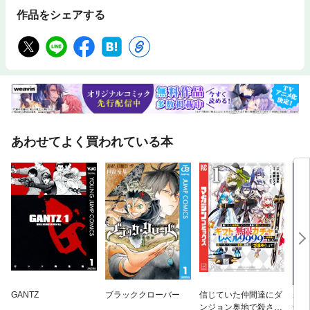
作品をシェアする
あわせてよく買われている本
GANTZ
ブラッククローバー
信じていた仲間達にダ
未実
ンジョン奥地で殺され
仲間