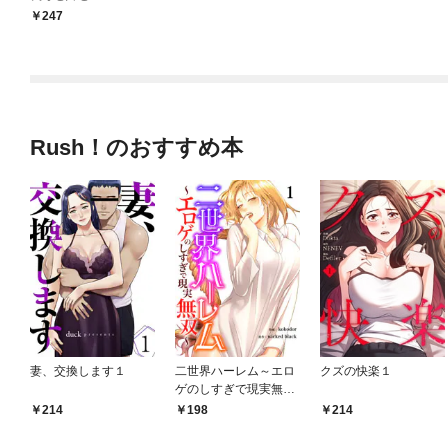
247
Rush！のおすすめ本
妻、交換します１
二世界ハーレム～エロ
クズの快楽１
ゲのしすぎで現実無双
～１
214
198
214