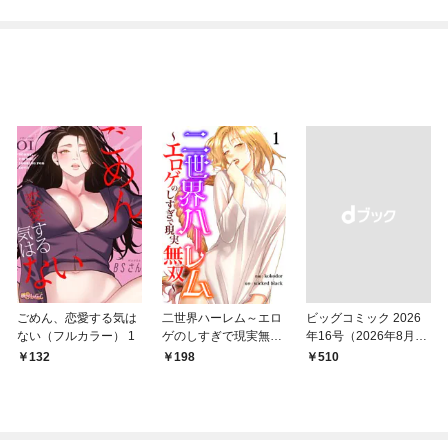
ごめん、恋愛する気は
二世界ハーレム～エロ
ビッグコミック 2026
ない（フルカラー） 1
ゲのしすぎで現実無双
年16号（2026年8月7
～１
日発売）
132
198
￥510