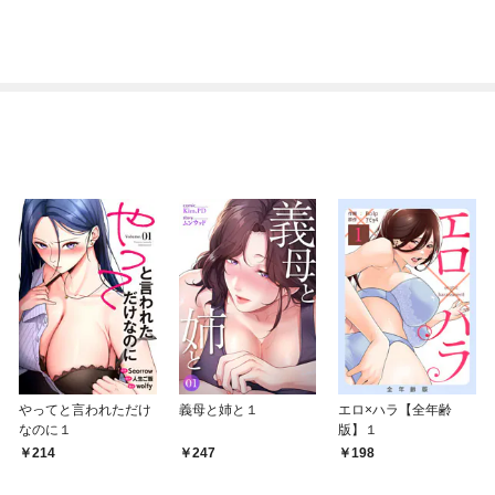
やってと言われただけ
義母と姉と１
エロ×ハラ【全年齢
なのに１
版】１
214
247
198