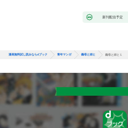
新刊配信予定
漫画無料試し読みならdブック
青年マンガ
義母と姉と
義母と姉と１