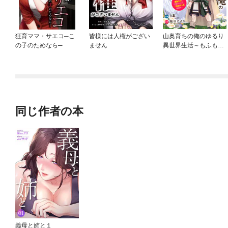
狂育ママ・サエコ─こ
皆様には人権がござい
山奥育ちの俺のゆるり
の子のためなら─
ません
異世界生活～もふもふ
と最強たちに可愛がら
れて、二度目の人生満
喫中～【分冊版】
同じ作者の本
義母と姉と１