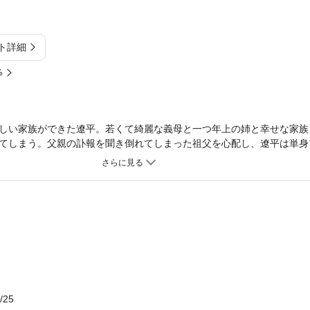
ト詳細
%
しい家族ができた遼平。若くて綺麗な義母と一つ年上の姉と幸せな家族
てしまう。父親の訃報を聞き倒れてしまった祖父を心配し、遼平は単身
―日本へ帰国した遼平は逞しい青年へと成長していた。酔った義母は久
てしまうが、遼平自身も義母へ抱いてはいけない感情を抱いており――
ている「母さんor姉ちゃんどっちにスる？」と同内容の作品です。】
/25