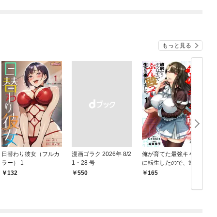
もっと見る
日替わり彼女（フルカ
漫画ゴラク 2026年 8/2
俺が育てた最強キャラ
ラー） 1
1・28 号
に転生したので、歯向
かうヤツはすべてぶん
132
￥550
165
￥
殴って生きる事にしま
した。１