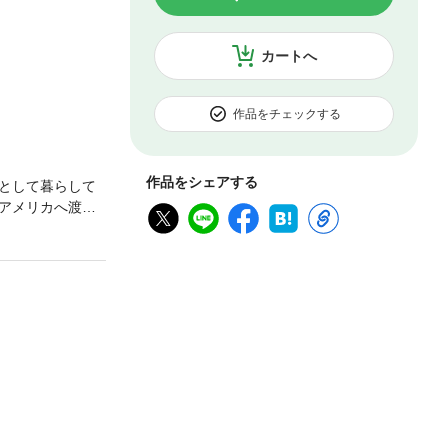
カートへ
作品をチェックする
作品をシェアする
として暮らして
アメリカへ渡る
々に再会した義
【※この作品はT