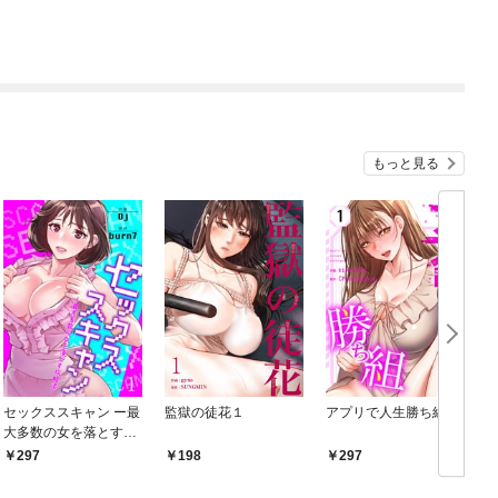
もっと見る
セックススキャン ー最
監獄の徒花１
アプリで人生勝ち組１
大多数の女を落とす攻
略法ー１
297
198
297