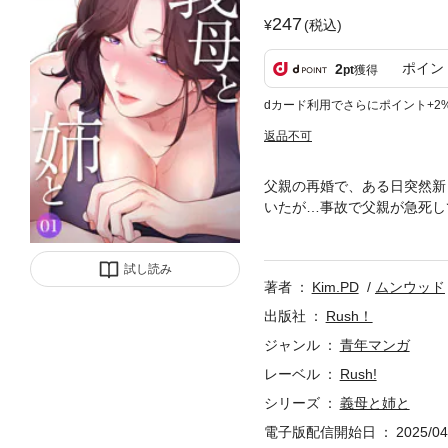
247
(税込)
ポイン
2
pt
獲得
dカード利用でさらにポイント+2
返品不可
父親の再婚で、ある日突然新
いたが…事故で父親が急死し
事になった。それから三年―
理の息子を異性として意識し
試し読み
OPTOON JPで配信され
著者
Kim.PD
ムンウッド
出版社
Rush！
ジャンル
青年マンガ
レーベル
Rush!
シリーズ
義母と姉と
電子版配信開始日
2025/04