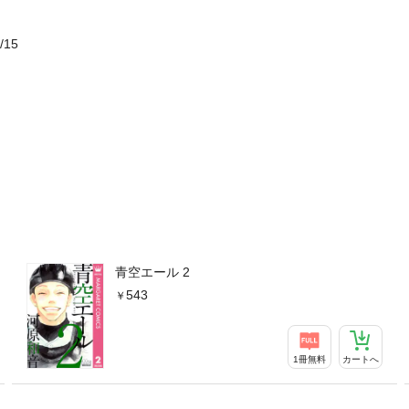
/15
青空エール 2
543
1冊無料
カートへ