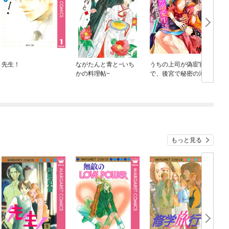
先生！
ながたんと青と−いち
うちの上司が偽宦官
かの料理帖−
で、後宮で秘密の溺愛
生活しちゃってます
もっと見る