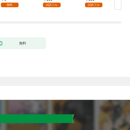
した（クールな王弟殿
の声が聞こえます！？
無料
試読フル
試読フル
下がなぜかいつもそば
～［1話売り］ story0
にいます）～［ばら売
1
り］ 第1話
無料