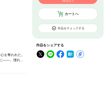
08/18まで
カートへ
作品をチェックする
作品をシェアする
は心を奪われた。
に――。憧れと
員・山田くんの