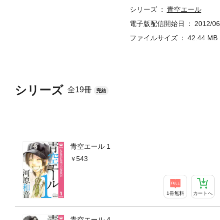
シリーズ
青空エール
電子版配信開始日
2012/06
ファイルサイズ
42.44 MB
シリーズ
全19冊
完結
青空エール 1
543
1冊無料
カートへ
青空エール 4