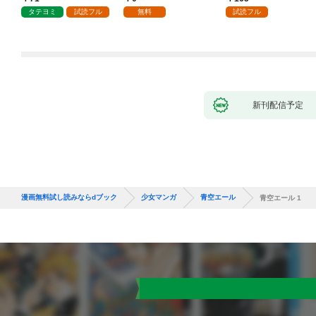
で、責任とってもらい
タテヨミ
試読フル
無料
試読フル
ます～［ばら売り］
第1話
新刊配信予定
漫画無料試し読みならdブック
少女マンガ
青空エール
青空エール 1