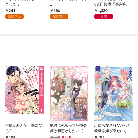
言って 1
1
0兆円規模「外為特
会」が生まれた謎
244
198
1,320
試読フル
試読フル
新着
視線が絡んで、熱にな
絶対に死ぬモブ悪役令
誰にも愛されなかった
る 1
嬢は初恋がしたい【単
醜穢令嬢が幸せになる
行本版】 1巻
まで 1
198
770
110
792