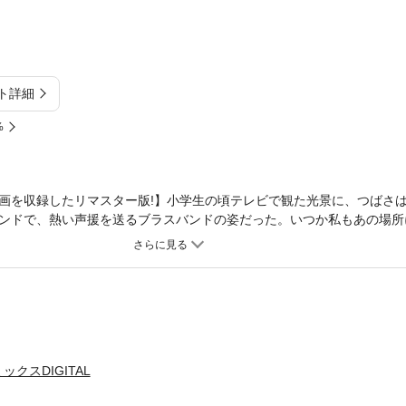
ト詳細
%
画を収録したリマスター版!】小学生の頃テレビで観た光景に、つばさ
ンドで、熱い声援を送るブラスバンドの姿だった。いつか私もあの場所
の名門・白翔高校。だが、つばさはブラバン初心者！ 同級生の野球部
一歩を踏み出す――。
クスDIGITAL