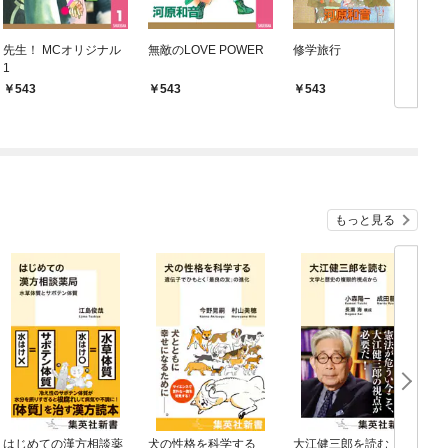
先生！ MCオリジナル
無敵のLOVE POWER
修学旅行
青
1
543
543
543
もっと見る
はじめての漢方相談薬
犬の性格を科学する
大江健三郎を読む 文
ヤ