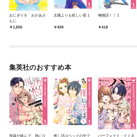
おにぎりを おかあさ
太陽よりも眩しい星 1
俺物語！！ 1
んに
1,650
459
418
集英社のおすすめ本
視線が絡んで、熱にな
推し活はベッドの中で
パーフェクト・ドミネ