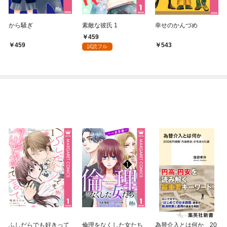
から騒ぎ
素敵な彼氏 1
幸せのかんづめ
459
459
543
試読フル
ふしだらでも好きって
倫理をなくした女たち
為替介入とは何か 20