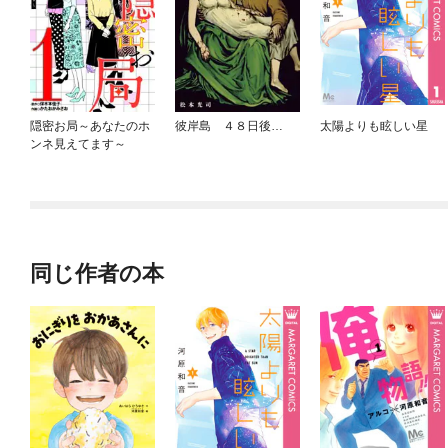
隠密お局～あなたのホ
彼岸島 ４８日後…
太陽よりも眩しい星
ンネ見えてます～
同じ作者の本