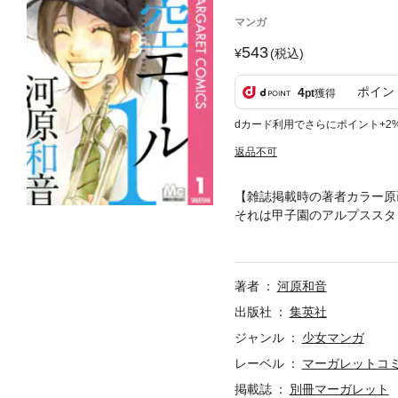
マンガ
543
(税込)
ポイン
4
pt
獲得
dカード利用でさらにポイント+2
返品不可
【雑誌掲載時の著者カラー原
それは甲子園のアルプススタ
希望を胸に入学したブラバン
励ましを支えに、いま小さな
著者
河原和音
出版社
集英社
ジャンル
少女マンガ
レーベル
マーガレットコミッ
掲載誌
別冊マーガレット