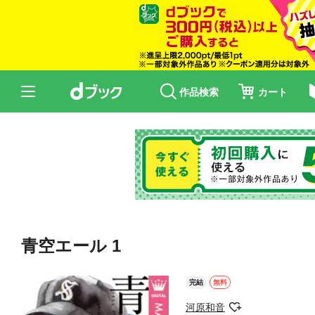
作品検索
カート
青空エール 1
完結
無料
河原和音