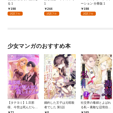
る 1
1
ーション 分冊版 1
198
244
198
試読フル
試読フル
試読フル
少女マンガのおすすめ本
【タテヨミ】1.旦那
婚約した王子は元暗殺
社交界の毒婦とよばれ
様、今世は死んだら許
者でした 第1話
る私～素敵な辺境伯令
しません
息に腕を折られたの
71
0
165