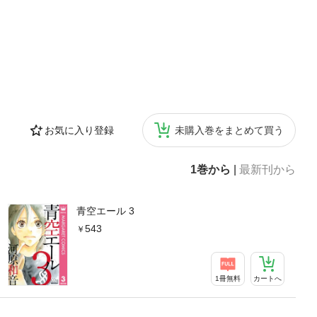
お気に入り登録
未購入巻をまとめて買う
1巻から
|
最新刊から
青空エール 3
543
1冊無料
カートへ