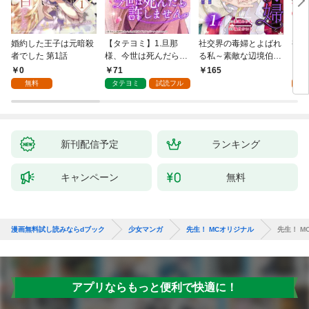
婚約した王子は元暗殺
【タテヨミ】1.旦那
社交界の毒婦とよばれ
視線
者でした 第1話
様、今世は死んだら許
る私～素敵な辺境伯令
る 1
しません
息に腕を折られたの
0
71
1
165
で、責任とってもらい
無料
タテヨミ
試読フル
試
ます～［ばら売り］
第1話
新刊配信予定
ランキング
キャンペーン
無料
漫画無料試し読みならdブック
少女マンガ
先生！ MCオリジナル
先生！ M
アプリならもっと便利で快適に！