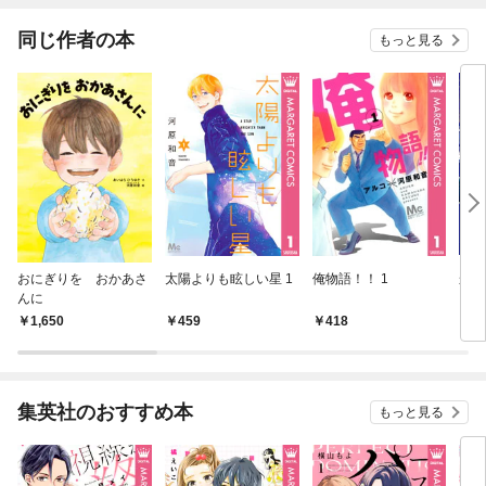
同じ作者の本
もっと見る
おにぎりを おかあさ
太陽よりも眩しい星 1
俺物語！！ 1
から
んに
1,650
459
418
4
集英社のおすすめ本
もっと見る