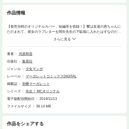
作品情報
【発売当時のオリジナルカバー、短編等を収録！】響は友達の恵ちゃんに
たのまれて、彼女のラブレターを関矢先生の下駄箱に入れたはずなのだ
が……。ちょっとした手ちがいで、伊藤先生の手に渡ってしまい……。
【同時収録】友達なんていわないで
著者
河原和音
出版社
集英社
ジャンル
少女マンガ
レーベル
マーガレットコミックスDIGITAL
掲載誌
別冊マーガレット
シリーズ
先生！ MCオリジナル
電子版配信開始日
2019/11/13
ファイルサイズ
38.14 MB
作品をシェアする