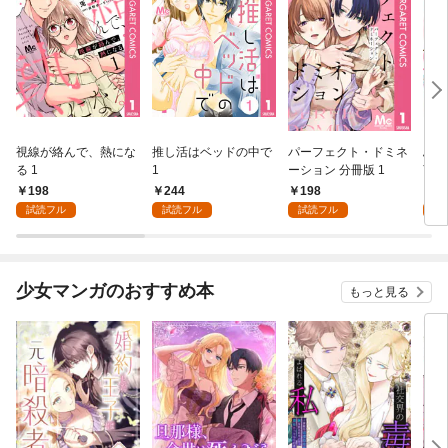
視線が絡んで、熱にな
推し活はベッドの中で
パーフェクト・ドミネ
ふし
る 1
1
ーション 分冊版 1
言っ
198
244
198
2
試読フル
試読フル
試読フル
試
少女マンガのおすすめ本
もっと見る