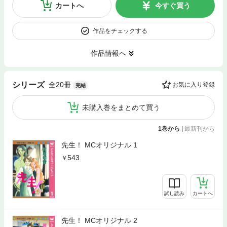
カートへ
今すぐ買う
作品をチェックする
作品情報へ
全20冊
シリーズ
お気に入り登録
完結
未購入巻をまとめて買う
1巻から
|
最新刊から
先生！ MCオリジナル 1
543
試し読み
カートへ
先生！ MCオリジナル 2