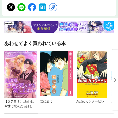
あわせてよく買われている本
【タテヨミ】旦那様、
君に届け
のだめカンタービレ
太陽
今世は死んだら許しま
せん