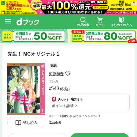
作品検索
カート
はじめての方へ
先生！ MCオリジナル 1
完結
河原和音
マンガ
543
(税込)
4
pt
獲得
ポイント詳細
dカード利用でさらにポイント+2%
試し読み
返品不可