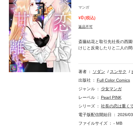
マンガ
0
(税込)
返品不可
斎藤結花と取引先社長の西園
けじと反発したりと二人の間
という噂が飛び込んできて、
いか？」というまさかの提案
は一体何を考えているのか？
著者
ソダン
スンサク
器用な大人の「すれ違いラブ
出版社
Full Color Comics
ジャンル
少女マンガ
レーベル
Pearl PINK
シリーズ
社長の恋は重く
電子版配信開始日
2026/03
ファイルサイズ
- MB