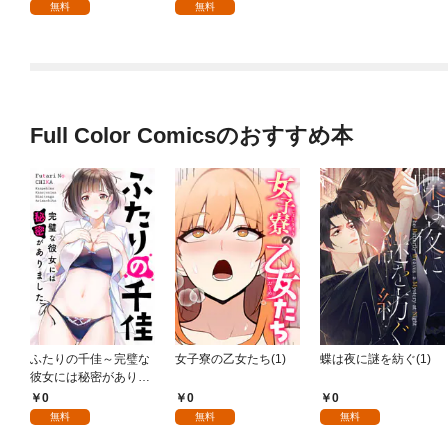
無料
無料
Full Color Comicsのおすすめ本
ふたりの千佳～完璧な
女子寮の乙女たち(1)
蝶は夜に謎を紡ぐ(1)
彼女には秘密がありま
した(1)
0
0
0
無料
無料
無料