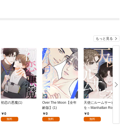
もっと見る
初恋の悪魔(1)
Over The Moon【全年
天使にルームサービス
G
齢版】(1)
を～Manhattan Roma
nce【全年齢版】(1)
～
0
0
0
無料
無料
無料