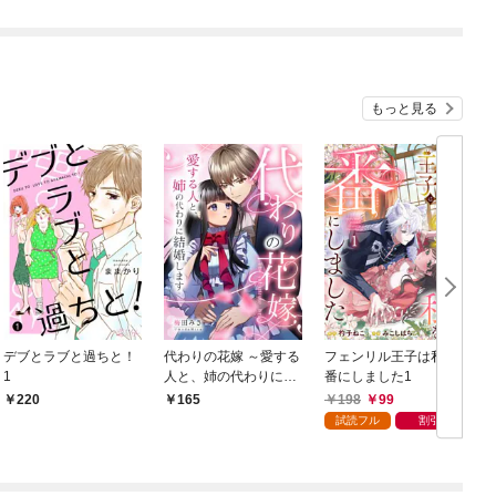
もっと見る
デブとラブと過ちと！
代わりの花嫁 ～愛する
フェンリル王子は私を
1
人と、姉の代わりに結
番にしました1
婚します～ 1
198
99
220
165
試読フル
割引