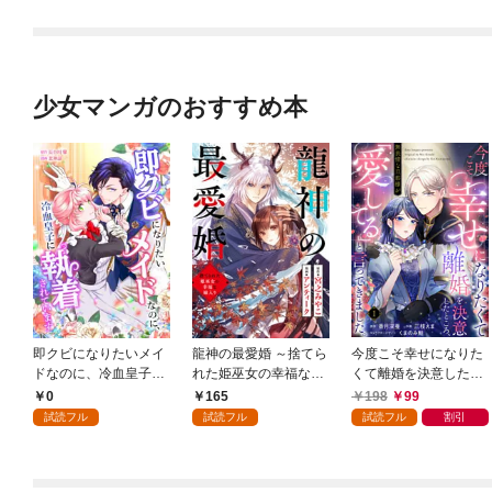
少女マンガのおすすめ本
即クビになりたいメイ
龍神の最愛婚 ～捨てら
今度こそ幸せになりた
ドなのに、冷血皇子に
れた姫巫女の幸福な嫁
くて離婚を決意したと
執着されています第1
入り～: 1
ころ、無表情な旦那様
0
165
198
99
話
が「愛してる」と言っ
試読フル
試読フル
試読フル
割引
てきました。1