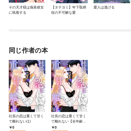
その天才様は偽装彼女
【タテヨミ】年下取締
愛人は逃げる
に執着する
役の不可解な愛
同じ作者の本
社長の恋は重くて甘く
社長の恋は重くて甘く
て離れない(1)
て離れない【全年齢
版】(1)
0
0