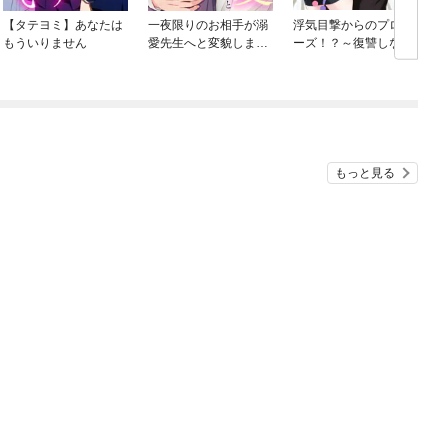
【タテヨミ】あなたは
一夜限りのお相手が溺
浮気目撃からのプロポ
もういりません
愛先生へと変貌しまし
ーズ！？～復讐しなが
た
ら幸せになります！～
もっと見る