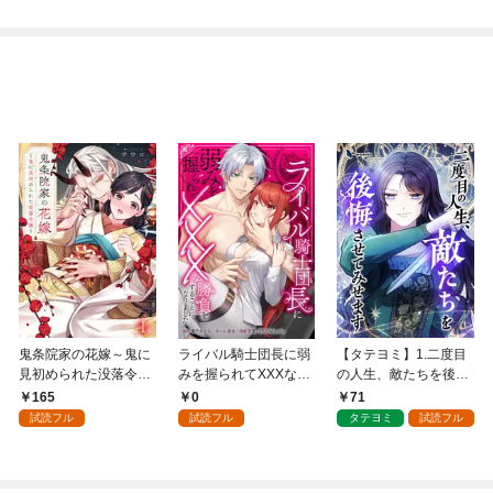
鬼条院家の花嫁～鬼に
ライバル騎士団長に弱
【タテヨミ】1.二度目
見初められた没落令嬢
みを握られてXXXな勝
の人生、敵たちを後悔
～１
負をすることになりま
させてみせます
165
0
71
した第1話
試読フル
試読フル
タテヨミ
試読フル