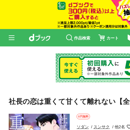
作品検索
カート
社長の恋は重くて甘くて離れない【全年
0円無料
ソダン
スンサク
他2名