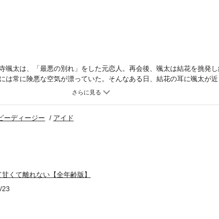
寺颯太は、「最悪の別れ」をした元恋人。再会後、颯太は結花を挑発し
には常に険悪な空気が漂っていた。そんなある日、結花の耳に颯太が近
結花は複雑な想いを抱く。しかし、追い打ちをかけるように、颯太から
が。結婚を控えているはずの元カレからの衝撃的な誘いに、結花は激し
 復讐なのか、それとも未練なのか？二人の過去の傷と、新たな恋の予
ビーディージー
アイド
ストーリー」。※こちらは同一タイトルの全年齢版です。重複購入にご
て甘くて離れない【全年齢版】
/23