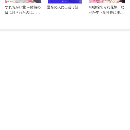
すれちがい愛 ～結納の
運命の人に出会う話
40歳捨てられ花嫁、な
日に渡されたのは、一
ぜか年下副社長に溺愛
枚の契約書でした～ 分
されてます
冊版