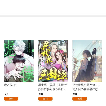
虎と僕(1)
異世界三国譚～来世で
平行世界の君と僕。～
妖怪に娶られる私(1)
七人目の被害者になる
君に託した未来～(1)
0
0
0
無料
無料
無料