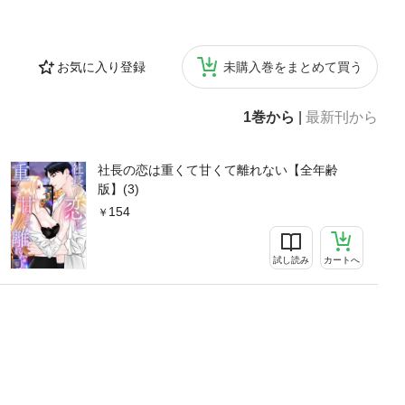
お気に入り登録
未購入巻をまとめて買う
1巻から
|
最新刊から
社長の恋は重くて甘くて離れない【全年齢
版】(3)
154
試し読み
カートへ