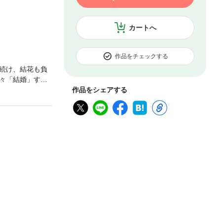
カートへ
作品をチェックする
続け、結花も負
々「結婚」する
「また俺と寝な
作品をシェアする
く動揺する。彼
感が交錯する、不
注意ください。