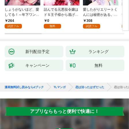
しょうがないほど、愛
詰んでる元悪役令嬢は
愛したがりエリートく
マフ
してる！～年下ワンコ
ドＳ王子様から逃げ出
んには秘密がある。～
愛か
秋くんの一途な溺愛暴
したい 【分冊版】 1
沼系男子の甘くてエッ
264
0
308
0
走中～1
チな恋の罠～(1)
試読フル
無料
試読フル
新刊配信予定
ランキング
キャンペーン
無料
漫画無料試し読みならdブック
TLマンガ
恋は治ったはずだった
恋は治ったは
アプリならもっと便利で快適に！