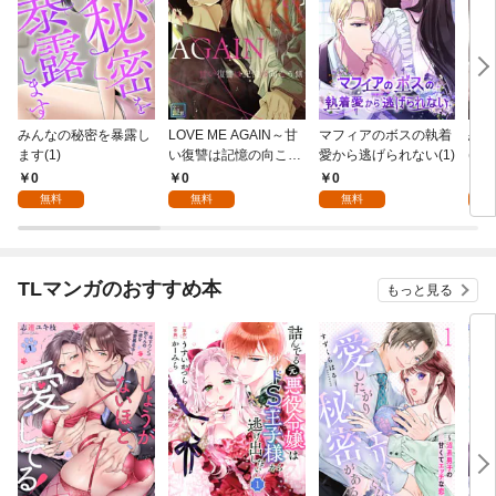
みんなの秘密を暴露し
LOVE ME AGAIN～甘
マフィアのボスの執着
恋は
ます(1)
い復讐は記憶の向こう
愛から逃げられない(1)
(1)
側～【全年齢版】(1)
0
0
0
0
無料
無料
無料
TLマンガのおすすめ本
もっと見る