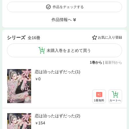
作品をチェックする
作品情報へ
シリーズ
全16冊
お気に入り登録
未購入巻をまとめて買う
1巻から
|
最新刊から
恋は治ったはずだった(1)
0
1冊無料
カートへ
恋は治ったはずだった(2)
154