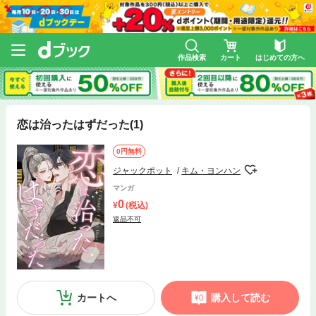
作品検索
カート
はじめての方へ
恋は治ったはずだった(1)
0円無料
ジャックポット
キム・ヨンハン
マンガ
0
(税込)
返品不可
カートへ
購入して読む