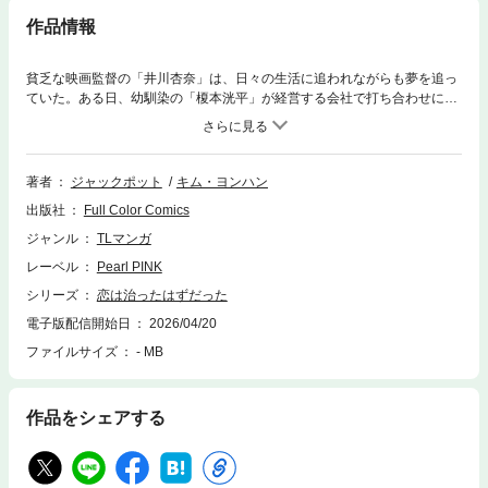
作品情報
貧乏な映画監督の「井川杏奈」は、日々の生活に追われながらも夢を追っ
ていた。ある日、幼馴染の「榎本洸平」が経営する会社で打ち合わせに臨
むと、そこには忘れられない男「上原智史」の姿があった。大学の先輩で
ある智史は、今や売れっ子の脚本家だ。苦い記憶しかない彼との再会に顔
をしかめる杏奈。人を値踏みするような視線は昔のままで、それが余計に
杏奈を苛立たせると同時に、最低最悪だった出会いの記憶を呼び覚まし
著者
ジャックポット
キム・ヨンハン
た。それは杏奈にとって苦くもあり、けれど忘れたくない大切な記憶。し
出版社
Full Color Comics
かし、智史との再会をきっかけにして、杏奈は自らの因縁と決着をつける
ことになる。不器用な二人が紡ぐ、再会から始まる物語。
ジャンル
TLマンガ
レーベル
Pearl PINK
シリーズ
恋は治ったはずだった
電子版配信開始日
2026/04/20
ファイルサイズ
- MB
作品をシェアする