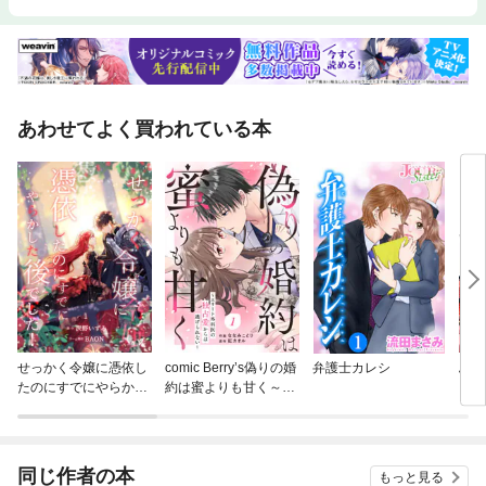
あわせてよく買われている本
せっかく令嬢に憑依し
comic Berry’s偽りの婚
弁護士カレシ
ふつ
たのにすでにやらかし
約は蜜よりも甘く～エ
ざい
た後でした！【単行本
リート外科医の独占愛
とり
版】
からは逃げられない～
同じ作者の本
もっと見る