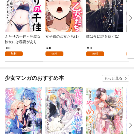
ふたりの千佳～完璧な
女子寮の乙女たち(1)
蝶は夜に謎を紡ぐ(1)
虎と
彼女には秘密がありま
した(1)
0
0
0
0
無料
無料
無料
少女マンガのおすすめ本
もっと見る