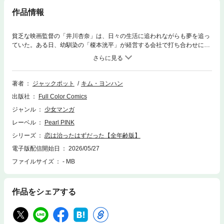
作品情報
貧乏な映画監督の「井川杏奈」は、日々の生活に追われながらも夢を追っ
ていた。ある日、幼馴染の「榎本洸平」が経営する会社で打ち合わせに臨
むと、そこには忘れられない男「上原智史」の姿があった。大学の先輩で
ある智史は、今や売れっ子の脚本家だ。苦い記憶しかない彼との再会に顔
をしかめる杏奈。人を値踏みするような視線は昔のままで、それが余計に
杏奈を苛立たせると同時に、最低最悪だった出会いの記憶を呼び覚まし
著者
ジャックポット
キム・ヨンハン
た。それは杏奈にとって苦くもあり、けれど忘れたくない大切な記憶。し
出版社
Full Color Comics
かし、智史との再会をきっかけにして、杏奈は自らの因縁と決着をつける
ことになる。不器用な二人が紡ぐ、再会から始まる物語。※こちらは同一
ジャンル
少女マンガ
タイトルの全年齢版です。重複購入にご注意ください。
レーベル
Pearl PINK
シリーズ
恋は治ったはずだった【全年齢版】
電子版配信開始日
2026/05/27
ファイルサイズ
- MB
作品をシェアする