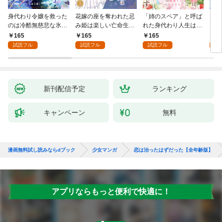
身代わり令嬢を救った
花嫁の座を奪われた忌
「姉のスペア」と呼ば
大好
のは冷酷無慈悲な氷の
み姫は楽しい亡命生活
れた身代わり人生は、
うお
王子の愛でした１
はじめます！１
今日でやめることにし
１
165
165
165
1
ます～辺境で自由を満
試読フル
試読フル
試読フル
試
喫中なので、今さら真
の聖女と言われても知
りません！～１
新刊配信予定
ランキング
キャンペーン
無料
漫画無料試し読みならdブック
少女マンガ
恋は治ったはずだった【全年齢版】
アプリならもっと便利で快適に！