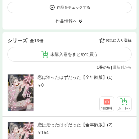
作品をチェックする
作品情報へ
シリーズ
全13冊
お気に入り登録
未購入巻をまとめて買う
1巻から
|
最新刊から
恋は治ったはずだった【全年齢版】(1)
0
1冊無料
カートへ
恋は治ったはずだった【全年齢版】(2)
154