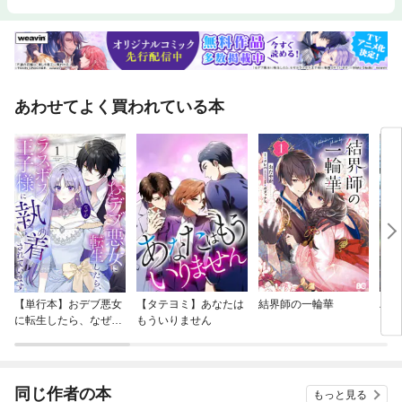
あわせてよく買われている本
【単行本】おデブ悪女
【タテヨミ】あなたは
結界師の一輪華
バッ
に転生したら、なぜか
もういりません
ロイ
ラスボス王子様に執着
今世
されています
りが
てく
OMI
同じ作者の本
もっと見る