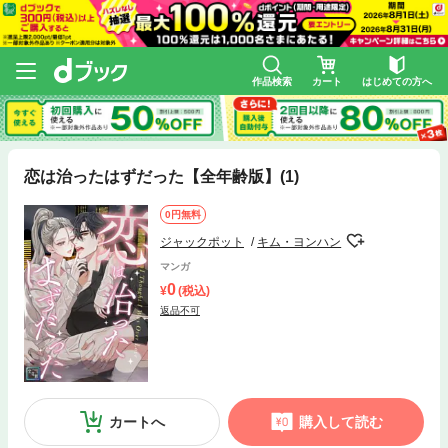
作品検索
カート
はじめての方へ
恋は治ったはずだった【全年齢版】(1)
0円無料
ジャックポット
キム・ヨンハン
マンガ
0
(税込)
返品不可
カートへ
購入して読む