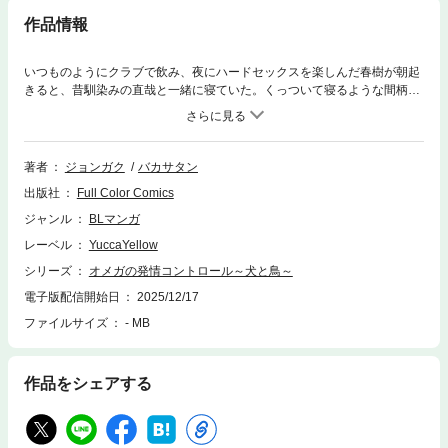
作品情報
いつものようにクラブで飲み、夜にハードセックスを楽しんだ春樹が朝起
きると、昔馴染みの直哉と一緒に寝ていた。くっついて寝るような間柄で
もないのに一体どうして?起き上がろうとするも腰が痛いし、昨夜の記憶
も途中で途切れてどうにも思い出せない。そんな春樹に「俺と寝たんだ」
と言ってくる直哉。どうにも信じられないが、デタラメを言うようなやつ
じゃない…。直哉の言葉を受け入れるしかない春樹だったが、その時を境
著者
ジョンガク
バカサタン
に二人の関係が変わり始める。
出版社
Full Color Comics
ジャンル
BLマンガ
レーベル
YuccaYellow
シリーズ
オメガの発情コントロール～犬と鳥～
電子版配信開始日
2025/12/17
ファイルサイズ
- MB
作品をシェアする