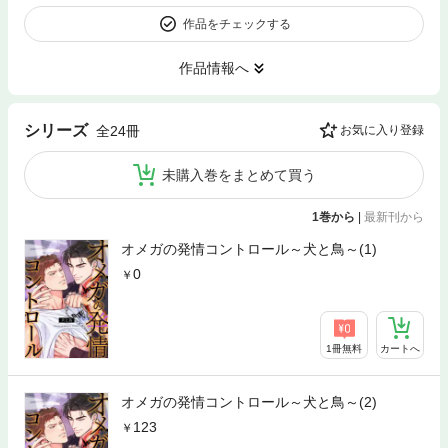
作品をチェックする
作品情報へ
シリーズ
全24冊
お気に入り登録
未購入巻をまとめて買う
1巻から
|
最新刊から
オメガの発情コントロール～犬と鳥～(1)
0
1冊無料
カートへ
オメガの発情コントロール～犬と鳥～(2)
123