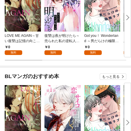
LOVE ME AGAIN～甘
復讐は夜が明けたら～
Got you！ Wonderlan
ビバ
い復讐は記憶の向こう
売られた私の逆転人生
d ～男だらけの極限ラ
鳥は
側～(1)
(1)
ブ～(1)
【全
0
0
0
0
無料
無料
無料
BLマンガのおすすめ本
もっと見る