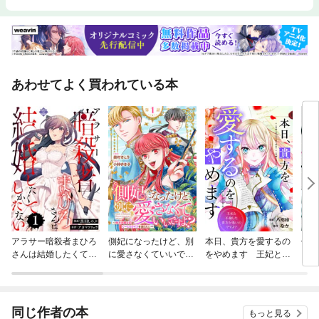
あわせてよく買われている本
アラサー暗殺者まひろ
側妃になったけど、別
本日、貴方を愛するの
僕の
さんは結婚したくてし
に愛さなくていいです
をやめます 王妃と不
いい
かたない
よ？～他力本願な妃は
倫した貴方が悪いので
ぐーたらライフを送り
すよ？（分冊版）
たい～（話売り）
同じ作者の本
もっと見る