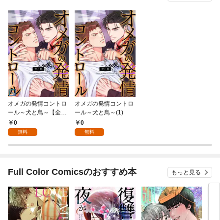
オメガの発情コントロ
オメガの発情コントロ
ール～犬と鳥～【全年
ール～犬と鳥～(1)
齢版】(1)
0
0
無料
無料
Full Color Comicsのおすすめ本
もっと見る