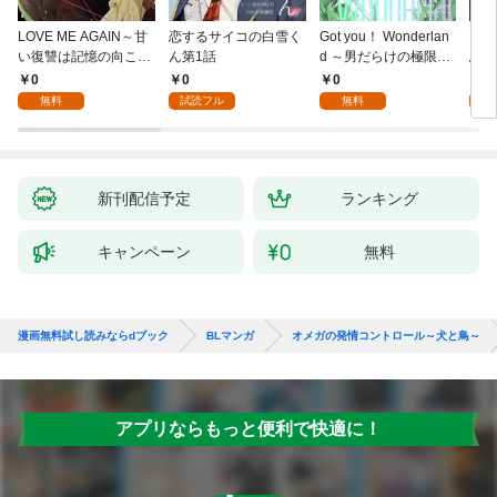
LOVE ME AGAIN～甘
恋するサイコの白雪く
Got you！ Wonderlan
ビバ
い復讐は記憶の向こう
ん第1話
d ～男だらけの極限ラ
鳥は
側～(1)
ブ～(1)
【全
0
0
0
0
無料
試読フル
無料
新刊配信予定
ランキング
キャンペーン
無料
漫画無料試し読みならdブック
BLマンガ
オメガの発情コントロール～犬と鳥～
アプリならもっと便利で快適に！