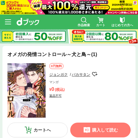
作品検索
カート
はじめての方へ
オメガの発情コントロール～犬と鳥～(1)
0円無料
ジョンガク
バカサタン
マンガ
0
(税込)
返品不可
カートへ
購入して読む