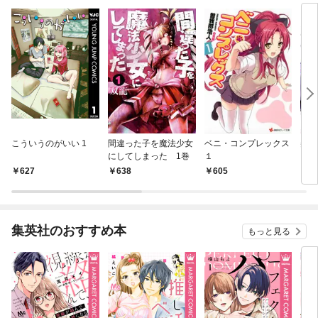
こういうのがいい 1
間違った子を魔法少女
ベニ・コンプレックス
美少
にしてしまった 1巻
１
627
638
605
6
集英社のおすすめ本
もっと見る