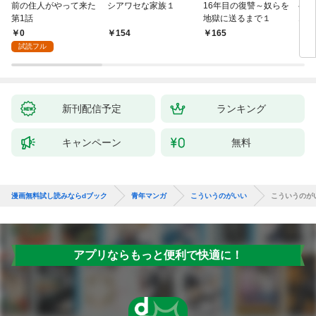
前の住人がやって来た
シアワセな家族１
16年目の復讐～奴らを
ベイ
第1話
地獄に送るまで１
エブ
版】
0
154
165
2
試読フル
新刊配信予定
ランキング
キャンペーン
無料
漫画無料試し読みならdブック
青年マンガ
こういうのがいい
こういうのがい
アプリならもっと便利で快適に！