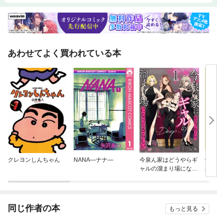
あわせてよく買われている本
クレヨンしんちゃん
NANA—ナナ—
今泉ん家はどうやらギ
ON
ャルの溜まり場になっ
版
てるらしい～DEEP～
同じ作者の本
もっと見る