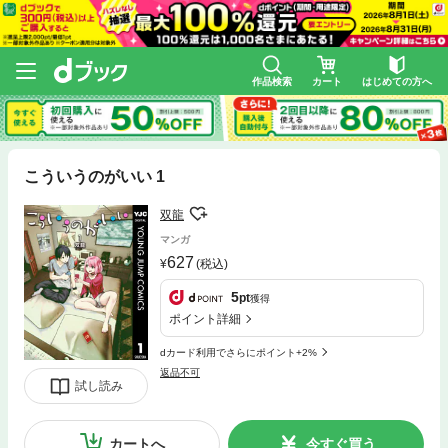
作品検索
カート
はじめての方へ
こういうのがいい 1
双龍
マンガ
627
(税込)
5
pt
獲得
ポイント詳細
dカード利用でさらにポイント+2%
返品不可
試し読み
カートへ
今すぐ買う