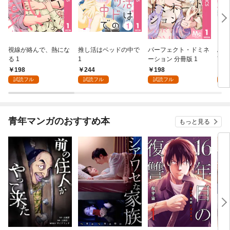
視線が絡んで、熱にな
推し活はベッドの中で
パーフェクト・ドミネ
ふし
る 1
1
ーション 分冊版 1
言っ
198
244
198
2
試読フル
試読フル
試読フル
試
青年マンガのおすすめ本
もっと見る