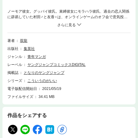
ノーモア彼女。グッバイ彼氏。束縛彼女にモラハラ彼氏、過去の恋人関係
に辟易していた村田♂と友香♀は、オンラインゲームのオフ会で意気投合
し、そのままラブホテルへ。一夜限りでもなく、付き合う訳でもなく、身
体のみの関係でもない、ゆるくて気楽で、なおかつえっちぃ――自由な男
女が織りなす大人の日常系、スタート。
著者
双龍
出版社
集英社
ジャンル
青年マンガ
レーベル
ヤングジャンプコミックスDIGITAL
掲載誌
となりのヤングジャンプ
シリーズ
こういうのがいい
電子版配信開始日
2021/05/19
ファイルサイズ
34.41 MB
作品をシェアする