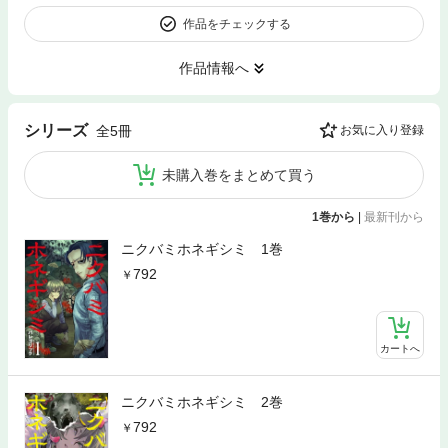
作品をチェックする
作品情報へ
シリーズ
全5冊
お気に入り登録
未購入巻をまとめて買う
1巻から
|
最新刊から
ニクバミホネギシミ 1巻
792
カートへ
ニクバミホネギシミ 2巻
792