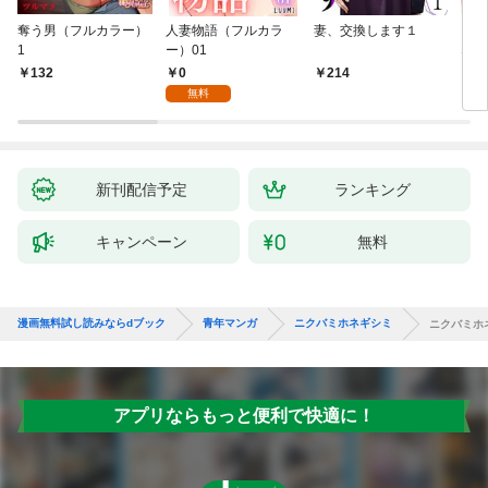
奪う男（フルカラー）
人妻物語（フルカラ
妻、交換します１
ごめ
1
ー）01
ない
0
132
214
1
無料
新刊配信予定
ランキング
キャンペーン
無料
漫画無料試し読みならdブック
青年マンガ
ニクバミホネギシミ
ニクバミホ
アプリならもっと便利で快適に！