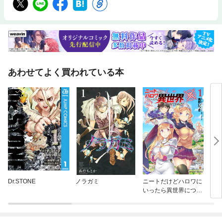
あわせてよく買われている本
Dr.STONE
ノラガミ
ニートだけどハロワに
１・
いったら異世界につれ
てかれた