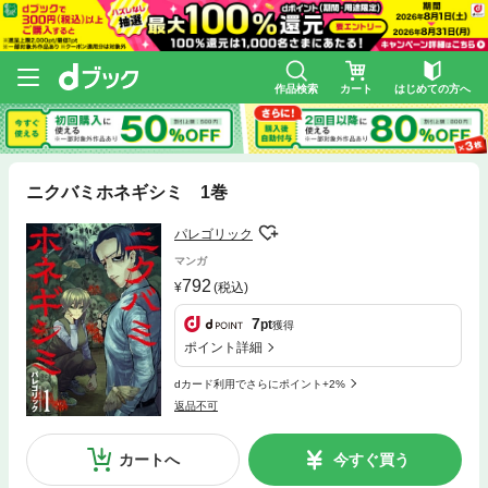
作品検索
カート
はじめての方へ
ニクバミホネギシミ 1巻
パレゴリック
マンガ
792
(税込)
7
pt
獲得
ポイント詳細
dカード利用でさらにポイント+2%
返品不可
カートへ
今すぐ買う