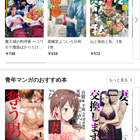
魔王城の料理番 〜コワ
鹿楓堂よついろ日和
山と食欲と私 1巻
俺の
モテ魔族ばかりだけ
1巻
ンビ
ど、ホワイトな職場で
る 
748
616
572
7
す〜 1巻
青年マンガのおすすめ本
もっと見る