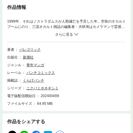
作品情報
1999年、それはノストラダムスが人類滅亡を予言した年。空前のオカルト
ブームにのり、三流オカルト雑誌の編集者・犬吠埼はカメラマンで霊感の
ある浅間を伴って奇妙な事件ばかりを取材していた。浅間の霊感に引き寄
せられるように二人は恐ろしい怪奇現象に遭遇していくが……。一方、20
23年の現代では年老いた浅間のもとに犬吠埼の事を調べる人物が訪れる。
禁忌に触れる最恐ホラー開幕。
著者
パレゴリック
出版社
新潮社
ジャンル
青年マンガ
レーベル
バンチコミックス
掲載誌
くらげバンチ
シリーズ
ニクバミホネギシミ
電子版配信開始日
2024/04/09
ファイルサイズ
64.95 MB
作品をシェアする