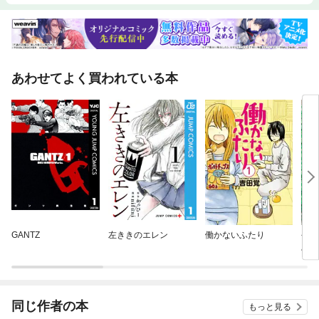
あわせてよく買われている本
GANTZ
左ききのエレン
働かないふたり
今日
み
同じ作者の本
もっと見る