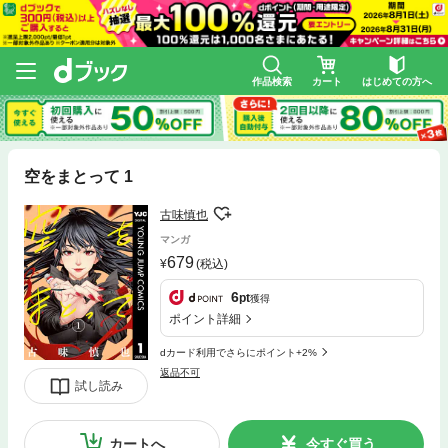
作品検索
カート
はじめての方へ
空をまとって 1
古味慎也
マンガ
679
(税込)
6
pt
獲得
ポイント詳細
dカード利用でさらにポイント+2%
返品不可
試し読み
カートへ
今すぐ買う