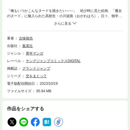
「俺もいつかこんなヌードを描きたい――」 幼少時に見た絵画、「魔女
のヌード」に魅入られた高校生・小川波路（おがわはろ）。日々、独学で
ヌードを描く彼の前に現れたのは、「魔女のヌード」に描かれた女性に瓜
二つの美女、神生伶だった。ハロは思わず、伶にヌードモデルになってほ
しいと頼みこむが…!? 目指すはヌードで藝大合格!! 肌色の青春劇、開
幕!!
著者
古味慎也
出版社
集英社
ジャンル
青年マンガ
レーベル
ヤングジャンプコミックスDIGITAL
掲載誌
グランドジャンプ
シリーズ
空をまとって
電子版配信開始日
2023/10/19
ファイルサイズ
95.94 MB
作品をシェアする