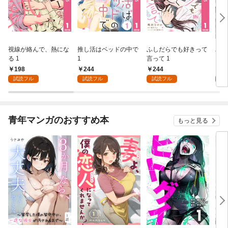
視線が絡んで、熱にな
推し活はベッドの中で
ふしだらでも好きって
パー
る 1
1
言って 1
ーシ
198
244
244
1
試読フル
試読フル
試読フル
試
青年マンガのおすすめ本
もっと見る