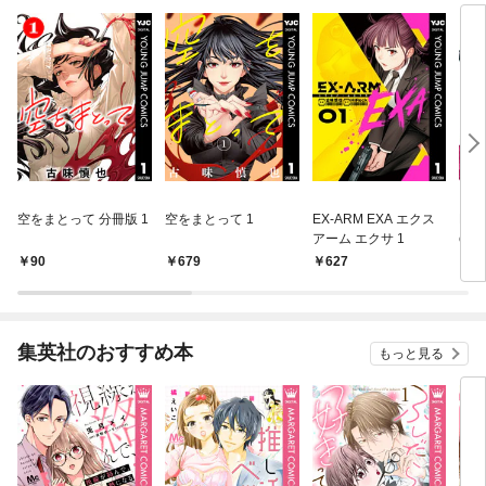
空をまとって 分冊版 1
空をまとって 1
EX-ARM EXA エクス
EX-
アーム エクサ 1
e 
ーコ
90
679
627
6
集英社のおすすめ本
もっと見る