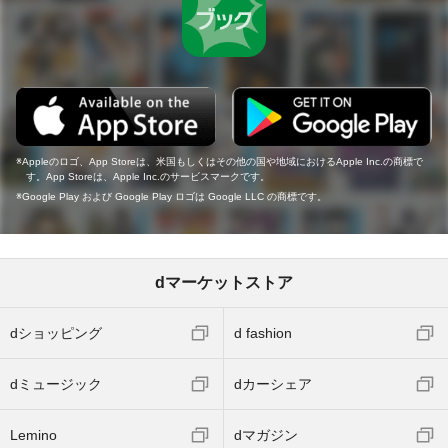
Appleのロゴ、App Storeは、米国もしくはその他の国や地域におけるApple Inc.の商標で
す。App Storeは、Apple Inc.のサービスマークです。
Google Play および Google Play ロゴは Google LLC の商標です。
dマーケットストア
dショッピング
d fashion
dミュージック
dカーシェア
Lemino
dマガジン