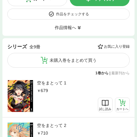
作品をチェックする
作品情報へ
シリーズ
全9冊
お気に入り登録
未購入巻をまとめて買う
1巻から
|
最新刊から
空をまとって 1
679
試し読み
カートへ
空をまとって 2
710