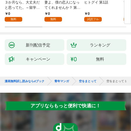
３か月なら、大丈夫だ
妻よ、僕の恋人になっ
ヒトグイ 第1話
世界
と思ってた。～留学し
てくれませんか？ 第1
レベ
た僕の留守中に、一途
話
0
0
0
0
な彼女が汚されるまで
無料
無料
試読フル
～ 1話
新刊配信予定
ランキング
キャンペーン
無料
漫画無料試し読みならdブック
青年マンガ
空をまとって
空をまとって 1
アプリならもっと便利で快適に！