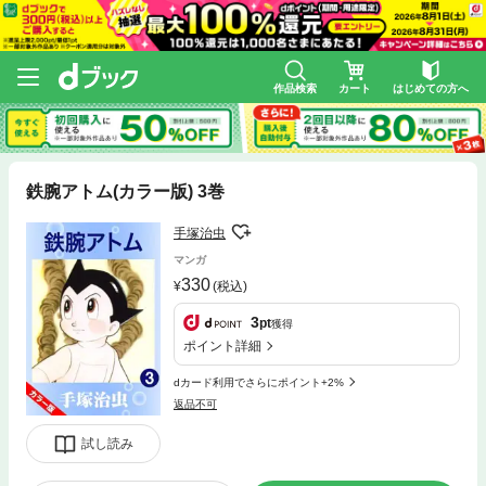
作品検索
カート
はじめての方へ
鉄腕アトム(カラー版) 3巻
手塚治虫
マンガ
330
(税込)
3
pt
獲得
ポイント詳細
dカード利用でさらにポイント+2%
返品不可
試し読み