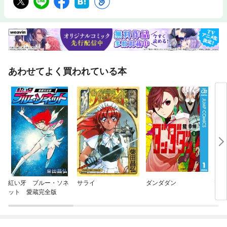
あわせてよく買われている本
紅い牙 ブルー・ソネ
サライ
ダンダダン
斎女
ット 愛蔵完全版