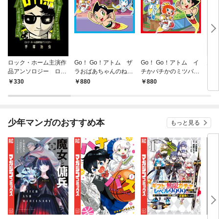
ロック・ホーム主演作
Go！ Go！アトム ザ
Go！ Go！アトム イ
火の
品アンソロジー ロッ
ラおばあちゃんのねが
チかバチかのミツバチ
ク祭（フェスティバ
い
ミッション
330
880
880
3
ル）
少年マンガのおすすめ本
もっと見る