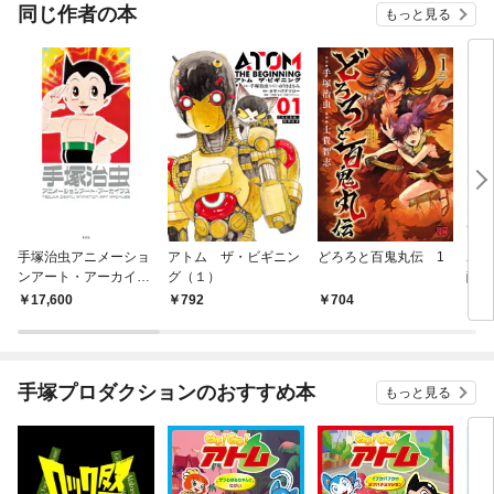
同じ作者の本
もっと見る
手塚治虫アニメーショ
アトム ザ・ビギニン
どろろと百鬼丸伝 1
ユニ
ンアート・アーカイブ
グ（１）
醒編
ス
17,600
792
704
2,
手塚プロダクションのおすすめ本
もっと見る