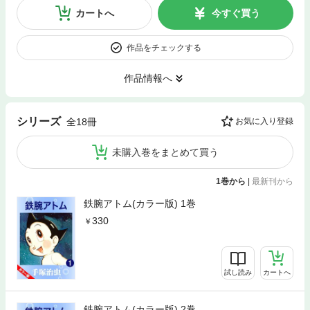
カートへ
今すぐ買う
作品をチェックする
作品情報へ
シリーズ
全18冊
お気に入り登録
未購入巻をまとめて買う
1巻から
|
最新刊から
鉄腕アトム(カラー版) 1巻
330
試し読み
カートへ
鉄腕アトム(カラー版) 2巻