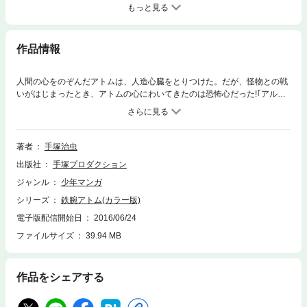
もっと見る
作品情報
人間の心をのぞんだアトムは、人造心臓をとりつけた。だが、怪物との戦
いがはじまったとき、アトムの心にわいてきたのは恐怖心だった!｢アルプ
スの決闘｣をはじめ、読みごたえ満点の傑作をそろえて、第3弾登場!
著者
手塚治虫
出版社
手塚プロダクション
ジャンル
少年マンガ
シリーズ
鉄腕アトム(カラー版)
電子版配信開始日
2016/06/24
ファイルサイズ
39.94 MB
作品をシェアする