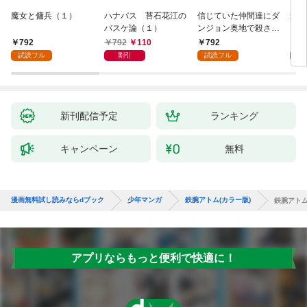
魔女と傭兵（１）
ハナバス 苔石花江の
信じていた仲間達にダ
追放
バスケ論（１）
ンジョン奥地で殺され
『自
かけたがギフト『無限
領地
792
792
110
792
7
ガチャ』でレベル９９
強の
試読フル
割引
試読フル
試
９９の仲間達を手に入
～最
れて元パーティーメン
で始
バーと世界に復讐＆
拓ス
『ざまぁ！』します！
（１
（１）
新刊配信予定
ランキング
キャンペーン
無料
漫画無料試し読みならdブック
少年マンガ
鉄腕アトム(カラー版)
鉄腕アトム
アプリならもっと便利で快適に！