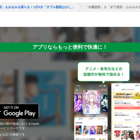
肪」もみるみる落ちる！1日3分「ダブル脂肪はがし」
「内臓脂肪」も「皮下脂肪」もみるみる
アプリならもっと便利で快適に！
の他の国や地域におけるApple
c.のサービスマークです。
ogle LLC の商標です。