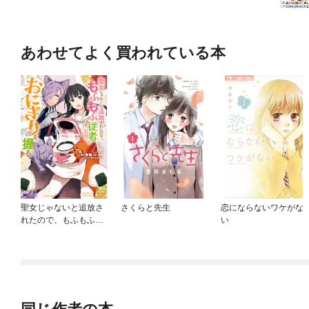
あわせてよく買われている本
聖女じゃないと追放さ
さくらと先生
恋にならないワケがな
れたので、もふもふ従
い
者（聖獣）とおにぎり
を握る（コミック）