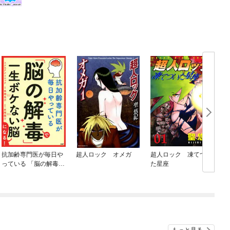
抗加齢専門医が毎日や
超人ロック オメガ
超人ロック 凍てつい
っている 「脳の解毒」
た星座
で一生ボケない脳にな
る！