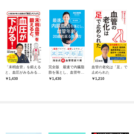
「末梢血管」を鍛える
完全版 最速で内臓脂
血管の老化は「足」で
と、血圧がみるみる下
肪を落とし、血管年齢
止められた
がる！
が20歳若返る生き方
1,430
1,430
1,210