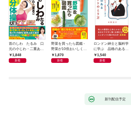
首のしわ たるみ 口
野菜を買ったら図鑑 -
ロンドン紳士と脳科学
元の小じわ・二重あ
野菜が10倍おいしくな
に学ぶ 品格のあるマ
ご 何歳からでもここ
る保存法と64のレシピ
ウントのとり方
1,848
1,870
1,540
まで若くなる！ 名医
-
新着
新着
新着
が教える最新１分体操
大全
新刊配信予定