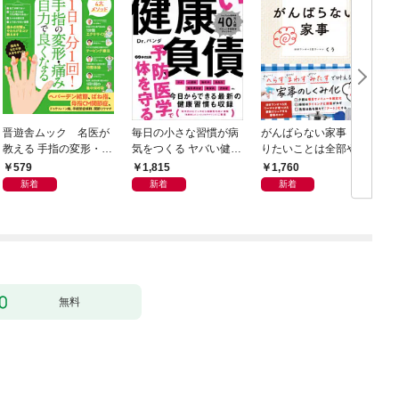
晋遊舎ムック 名医が
毎日の小さな習慣が病
がんばらない家事 や
教える 手指の変形・痛
気をつくる ヤバい健康
りたいことは全部や
みが良くなる本
負債
る！ラクして整う「ご
579
1,815
1,760
きげん」ルール
新着
新着
新着
無料