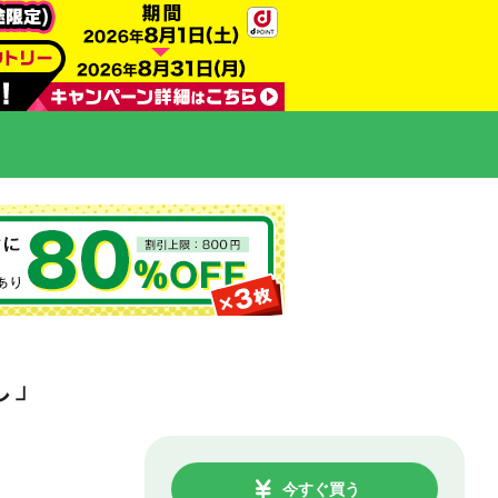
し」
今すぐ買う