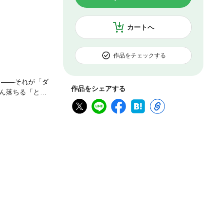
カートへ
作品をチェックする
」——それが「ダ
作品をシェアする
ん落ちる「とっ
操 ●ゆるスクワ
「プチ糖質制限」
習慣編】●体脂肪
でスルッと皮下脂
」より）