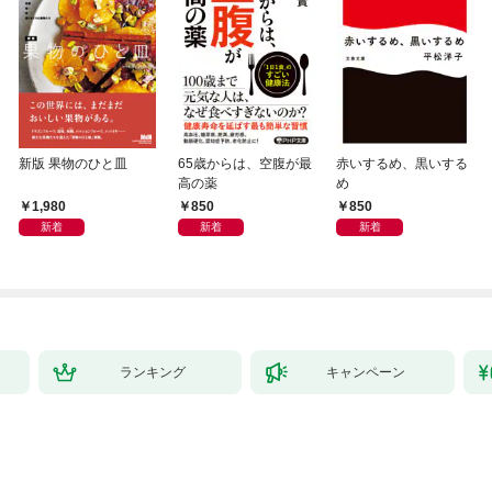
新版 果物のひと皿
65歳からは、空腹が最
赤いするめ、黒いする
高の薬
め
1,980
850
850
新着
新着
新着
ランキング
キャンペーン