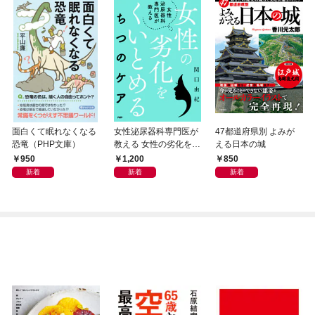
面白くて眠れなくなる
女性泌尿器科専門医が
47都道府県別 よみが
恐竜（PHP文庫）
教える 女性の劣化をく
える日本の城
いとめる ちつのケア
950
1,200
850
新着
新着
新着