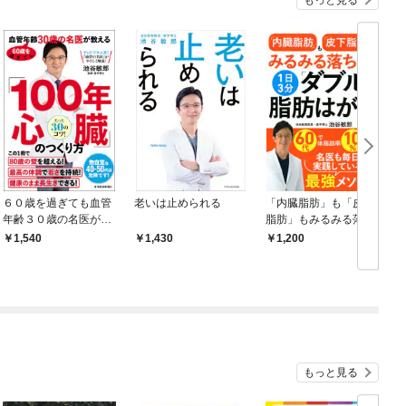
もっと見る
６０歳を過ぎても血管
老いは止められる
「内臓脂肪」も「皮下
年齢３０歳の名医が教
脂肪」もみるみる落ち
える 「１００年心
る！1日3分「ダブル脂
1,540
1,430
1,200
臓」のつくり方―心臓
肪はがし」
をケアすれば、健康で
若く長生きできる！
もっと見る