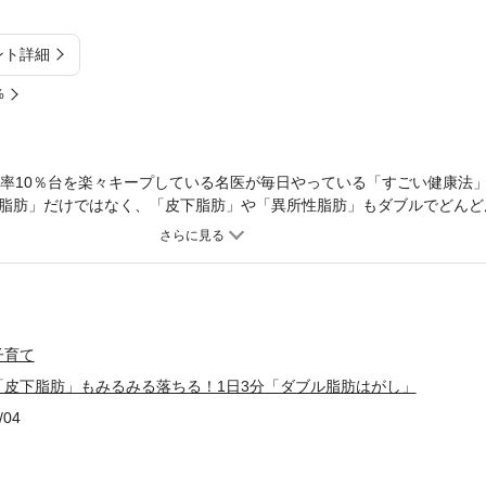
ント詳細
%
肪率10％台を楽々キープしている名医が毎日やっている「すごい健康法
脂肪」だけではなく、「皮下脂肪」や「異所性脂肪」もダブルでどんど
 【最強メソッド ダブル脂肪はがし エクササイズ編】●基本のゾンビ体
ふりやじろべえ ほか 【最強メソッド ダブル脂肪はがし 食べ方編】●
 3食のかしこい食べ方 ほか 【最強メソッド ダブル脂肪はがし 生活
 ●いつでもどこでも！ ちょこっとダブル脂肪はがし ほか ダブル
脂肪）をはがせば、健康と若さもダブルで手に入ります！（「はじめに
子育て
「皮下脂肪」もみるみる落ちる！1日3分「ダブル脂肪はがし」
/04