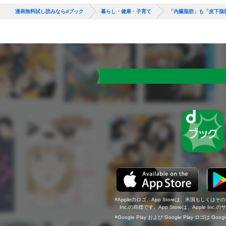
漫画無料試し読みならdブック
暮らし・健康・子育て
「内臓脂肪」も「皮下脂
Appleのロゴ、App Storeは、米国もしくはそ
Inc.の商標です。App Storeは、Apple In
Google Play および Google Play ロゴは Go