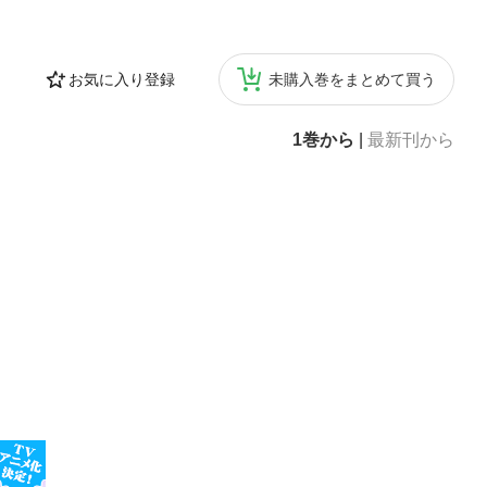
お気に入り登録
未購入巻をまとめて買う
1巻から
|
最新刊から