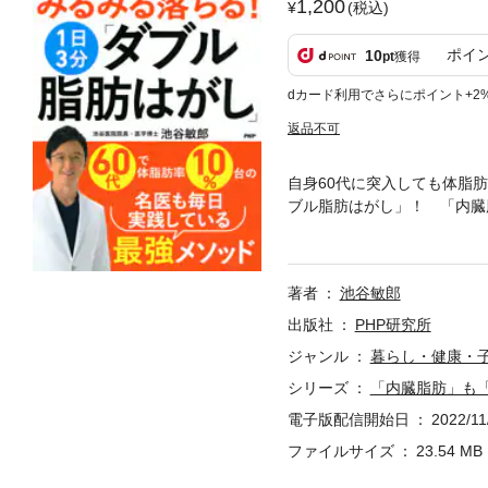
1,200
(税込)
ポイ
10
pt
獲得
dカード利用でさらにポイント+2
返品不可
自身60代に突入しても体脂
ブル脂肪はがし」！ 「内臓
ておきメソッド」を大公開！
ット ●ひざ抱え腹筋 ●腕
5つのポイント ●朝・昼・夕
著者
池谷敏郎
を上手にはがす「朝の習慣」
肪と内臓脂肪（さらに異所性
出版社
PHP研究所
ジャンル
暮らし・健康・
シリーズ
「内臓脂肪」も
電子版配信開始日
2022/11
ファイルサイズ
23.54 MB