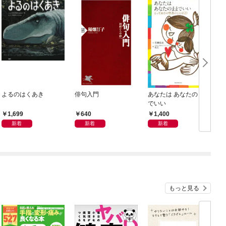
よるのはくあき
俳句入門
あなたは あなたのまま
でいい
1,699
640
1,400
新着
新着
新着
もっと見る