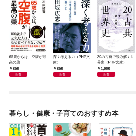
65歳からは、空腹が最
深く考える力（PHP文
20の古典で読み解く世
高の薬
庫）
界史（PHP文庫）
850
850
1,600
新着
新着
新着
暮らし・健康・子育てのおすすめ本