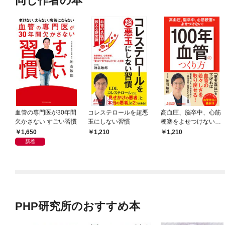
同じ作者の本
血管の専門医が30年間
コレステロールを超悪
高血圧、脳卒中、心筋
欠かさない すごい習慣
玉にしない習慣
梗塞をよせつけない！
「100年血管」のつ
1,650
1,210
1,210
くり方
新着
PHP研究所のおすすめ本