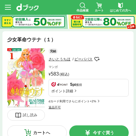
作品検索
カート
はじめての方へ
少女革命ウテナ（１）
完結
さいとうちほ
ビーパパス
マンガ
583
(税込)
5
pt
獲得
ポイント詳細
dカード利用でさらにポイント+2%
返品不可
試し読み
カートへ
今すぐ買う