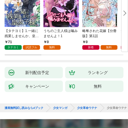
【タテヨミ】1.一緒に
うちのご主人様は噛み
略奪された花嫁【分冊
余命
残業しませんか、皇太
ませんよ！1
版】第1話
した
子様
話
71
0
0
0
タテヨミ
試読フル
無料
新着
無料
新刊配信予定
ランキング
キャンペーン
無料
漫画無料試し読みならdブック
少女マンガ
少女革命ウテナ
少女革命ウテナ