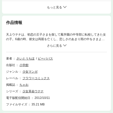
もっと見る
作品情報
天上ウテナは、初恋の王子さまを探して鳳学園の中等部に転校してきた女
の子。6歳の時、彼女は両親を亡くし、悲しさのあまり雨の中をさまよい
川に落ちてしまう。その時彼女を助けてくれた不思議な男性は、バラを型
取った指輪を残し再会を約束して消えた。命の恩人の男性に再会するた
め、ウテナは鳳学園に転校。ところがこの学園の生徒会は、「バラの刻
印」という謎の掟に支配されていて…！？
著者
さいとうちほ
ビーパパス
出版社
小学館
ジャンル
少女マンガ
レーベル
フラワーコミックス
掲載誌
ちゃお
シリーズ
少女革命ウテナ
電子版配信開始日
2012/10/11
ファイルサイズ
35.21 MB