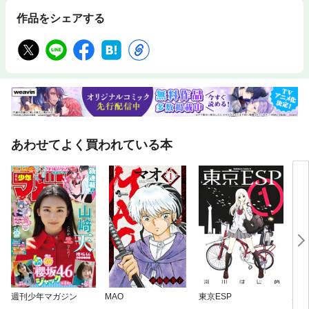
作品をシェアする
あわせてよく買われている本
週刊少年マガジン
MAO
東京ESP
月刊f