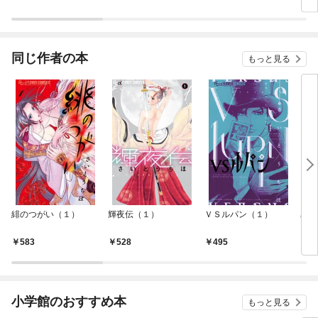
同じ作者の本
もっと見る
緋のつがい（１）
輝夜伝（１）
ＶＳルパン（１）
星を
583
528
495
5
小学館のおすすめ本
もっと見る