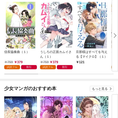
信長協奏曲（１）
うしろの正面カムイさ
旦那様はすべてを与え
はじ
ん（１）
る【マイクロ】（１）
（１
759
379
759
379
7
121
試読フル
割引
試読フル
割引
試
少女マンガのおすすめ本
もっと見る