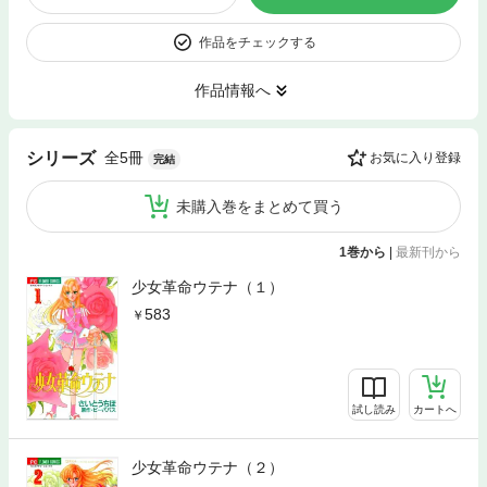
作品をチェックする
作品情報へ
全5冊
シリーズ
お気に入り登録
完結
未購入巻をまとめて買う
1巻から
|
最新刊から
少女革命ウテナ（１）
583
試し読み
カートへ
少女革命ウテナ（２）