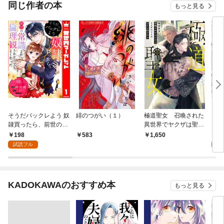
同じ作者の本
もっと見る
そうだバックレよう 奴
緋のつがい（１）
極道聖女 召喚された
【合
隷買ったら、前世の常
異世界でヤクザは聖者
クレ
識とか倫理観とかどう
の溺愛に囚われる
ら、
198
7
583
1,650
でもよくなった 1
理観
試読フル
試
なっ
KADOKAWAのおすすめ本
もっと見る