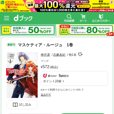
作品検索
カート
はじめての方へ
マスケティア・ルージュ 1巻
最新刊
神月凛
志麻友紀
他1名
マンガ
572
(税込)
5
pt
獲得
ポイント詳細
dカード利用でさらにポイント+2%
返品不可
試し読み