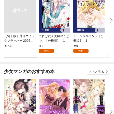
【電子版】月刊コミッ
これは我々夫婦のこと
チェンジリベンジ【分
チェ
クフラッパー 2026年9
で、【分冊版】 1
冊版】 1
月号
0
0
￥730
7
無料
無料
少女マンガのおすすめ本
もっと見る