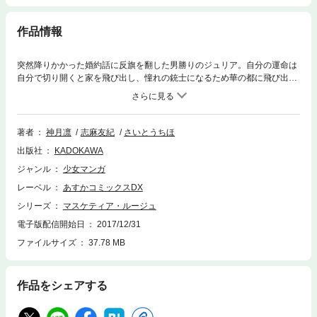
作品情報
突然降りかかった婚約話に反旗を翻した男勝りのジュリア。自分の運命は
自分で切り開くと家を飛び出し、憧れの銃士になるため華の都に飛び出し
たが…
著者
神月凛
志麻友紀
さいとうちほ
出版社
KADOKAWA
ジャンル
少女マンガ
レーベル
あすかコミックスDX
シリーズ
マスケティア・ルージュ
電子版配信開始日
2017/12/31
ファイルサイズ
37.78 MB
作品をシェアする