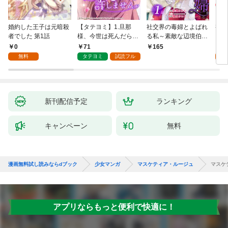
婚約した王子は元暗殺
【タテヨミ】1.旦那
社交界の毒婦とよばれ
視線
者でした 第1話
様、今世は死んだら許
る私～素敵な辺境伯令
る 1
しません
息に腕を折られたの
0
71
1
165
で、責任とってもらい
無料
タテヨミ
試読フル
試
ます～［ばら売り］
第1話
新刊配信予定
ランキング
キャンペーン
無料
漫画無料試し読みならdブック
少女マンガ
マスケティア・ルージュ
マスケ
アプリならもっと便利で快適に！