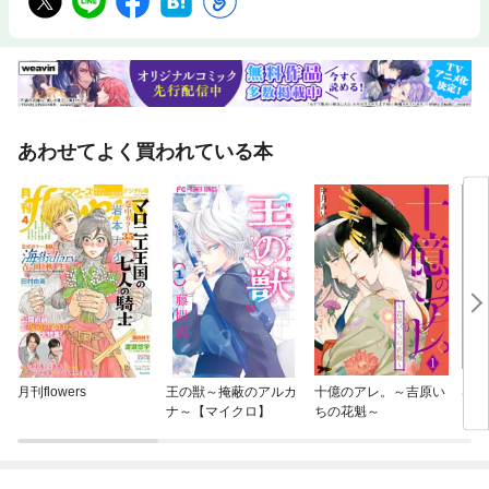
あわせてよく買われている本
月刊flowers
王の獣～掩蔽のアルカ
十億のアレ。～吉原い
SPY
ナ～【マイクロ】
ちの花魁～