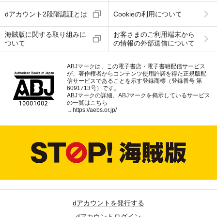
dアカウント2段階認証とは
Cookieの利用について
海賊版に関する取り組みに
お客さまのご利用端末から
ついて
の情報の外部送信について
ABJマークは、この電子書店・電子書籍配信サービス
が、著作権者からコンテンツ使用許諾を得た正規版配
信サービスであることを示す登録商標（登録番号 第
6091713号）です。
ABJマークの詳細、ABJマークを掲示しているサービス
の一覧はこちら
→
https://aebs.or.jp/
dアカウントを発行する
dアカウントログイン