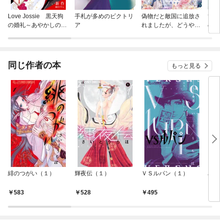
Love Jossie 黒天狗
手札が多めのビクトリ
偽物だと敵国に追放さ
黄泉
の婚礼～あやかしの旦
ア
れましたが、どうやら
の王
那様に攫われて～
本物の聖女は私のよう
です。
同じ作者の本
もっと見る
緋のつがい（１）
輝夜伝（１）
ＶＳルパン（１）
星を
583
528
495
5