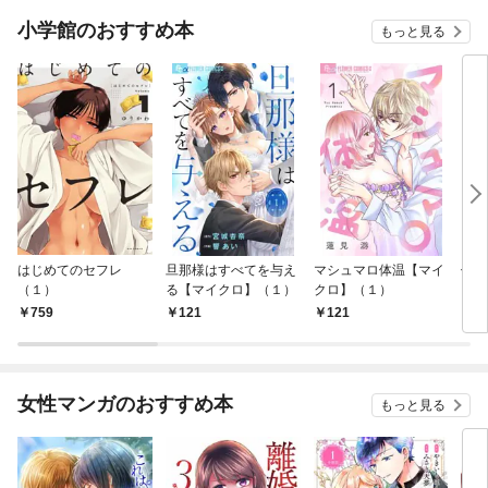
小学館のおすすめ本
もっと見る
はじめてのセフレ
旦那様はすべてを与え
マシュマロ体温【マイ
信長
（１）
る【マイクロ】（１）
クロ】（１）
759
121
121
7
女性マンガのおすすめ本
もっと見る