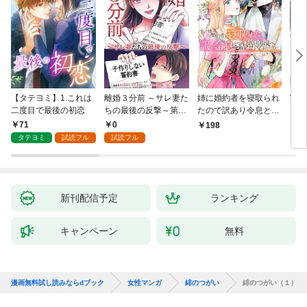
【タテヨミ】1.これは
離婚３分前 ～サレ妻た
姉に婚約者を寝取られ
実は
二度目で最後の初恋
ちの最後の反撃～第1
たので訳あり令息と結
した
話
婚して辺境へと向かい
から
71
0
198
2
ます ～苦労の先に待っ
（1
タテヨミ
試読フル
試読フル
ていたのは、まさかの
溺愛と幸せでした～
【分冊版】 1
新刊配信予定
ランキング
キャンペーン
無料
漫画無料試し読みならdブック
女性マンガ
緋のつがい
緋のつがい（１）