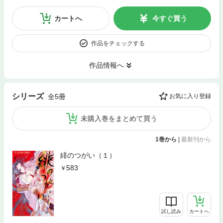
カートへ
今すぐ買う
作品をチェックする
作品情報へ
シリーズ
全5冊
お気に入り登録
未購入巻をまとめて買う
1巻から
|
最新刊から
緋のつがい（１）
583
試し読み
カートへ