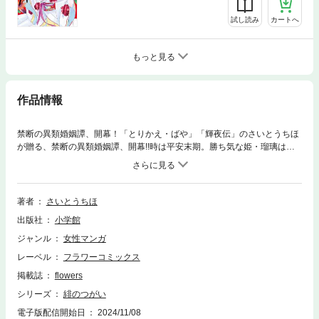
試し読み
カートへ
もっと見る
作品情報
禁断の異類婚姻譚、開幕！「とりかえ・ばや」「輝夜伝」のさいとうちほ
が贈る、禁断の異類婚姻譚、開幕!!時は平安末期。勝ち気な姫・瑠璃は父
と優しい兄と共に暮らしていたが、その平穏な日々は時の権力者・平家に
よって打ち砕かれる。燃える屋敷から逃げ延びた瑠璃の前に現れた、紅い
瞳を持つ男は告げる。「おまえの天命をくれるか？」この契りは、愛か呪
いか――
著者
さいとうちほ
出版社
小学館
ジャンル
女性マンガ
レーベル
フラワーコミックス
掲載誌
flowers
シリーズ
緋のつがい
電子版配信開始日
2024/11/08