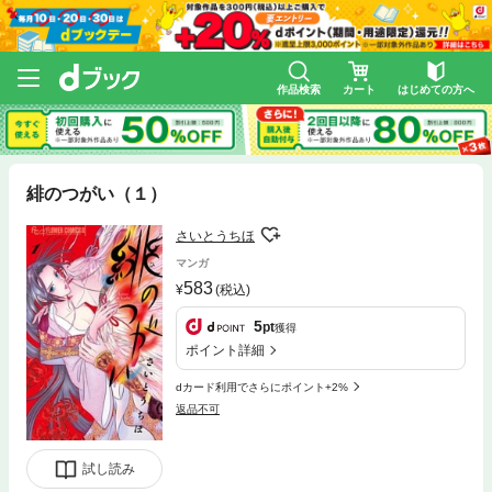
作品検索
カート
はじめての方へ
緋のつがい（１）
さいとうちほ
マンガ
583
(税込)
5
pt
獲得
ポイント詳細
dカード利用でさらにポイント+2%
返品不可
試し読み