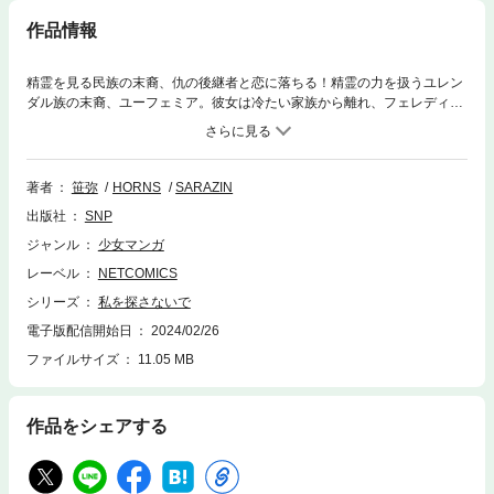
作品情報
精霊を見る民族の末裔、仇の後継者と恋に落ちる！精霊の力を扱うユレン
ダル族の末裔、ユーフェミア。彼女は冷たい家族から離れ、フェレディッ
ト公爵夫人の看病人になり、そこで出会った補佐官のシリウスと恋に落ち
る。しかしシリウスが実は公爵家の一人息子、カーシアス・フェレディッ
トであり、ユレンダル属を皆殺した家の後継者だということがわかる。仇
の息子と恋を続けられなくなる彼女の選択は？
著者
笹弥
HORNS
SARAZIN
出版社
SNP
ジャンル
少女マンガ
レーベル
NETCOMICS
シリーズ
私を探さないで
電子版配信開始日
2024/02/26
ファイルサイズ
11.05 MB
作品をシェアする