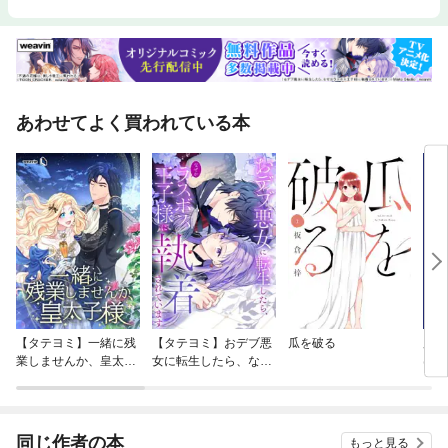
あわせてよく買われている本
【タテヨミ】一緒に残
【タテヨミ】おデブ悪
瓜を破る
魔王
業しませんか、皇太子
女に転生したら、なぜ
はん
様
かラスボス王子様に執
【分
着されています
同じ作者の本
もっと見る