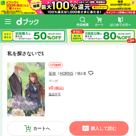
作品検索
カート
はじめての方へ
私を探さないで1
0円無料
笹弥
HORNS
他1名
マンガ
0
(税込)
返品不可
カートへ
購入して読む