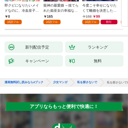
即クビになりたいメイ
龍神の最愛婚 ～捨てら
今度こそ幸せになりた
鬼条
ドなのに、冷血皇子に
れた姫巫女の幸福な嫁
くて離婚を決意したと
見初
執着されています第1
入り～: 1
ころ、無表情な旦那様
～１
0
165
198
99
1
話
が「愛してる」と言っ
試読フル
試読フル
試読フル
割引
試
てきました。1
新刊配信予定
ランキング
キャンペーン
無料
漫画無料試し読みならdブック
少女マンガ
私を探さないで
私を探さないで
アプリならもっと便利で快適に！