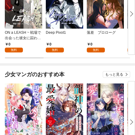
ON a LEASH ~ 戦場で
Deep Pivot1
落差 プロローグ
プラ
出会った彼女に囚われ
ービ
て ~1
0
0
0
0
無料
無料
無料
少女マンガのおすすめ本
もっと見る