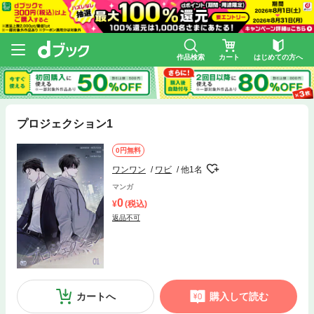
作品検索
カート
はじめての方へ
プロジェクション1
0円無料
ワンワン
ワビ
他1名
マンガ
0
(税込)
返品不可
カートへ
購入して読む