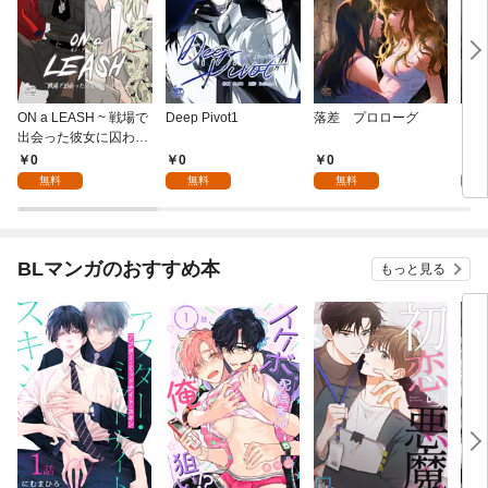
ON a LEASH ~ 戦場で
Deep Pivot1
落差 プロローグ
プラ
出会った彼女に囚われ
ービ
て ~1
0
0
0
0
無料
無料
無料
BLマンガのおすすめ本
もっと見る