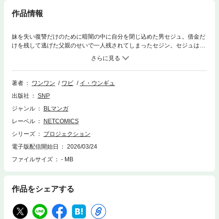
作品情報
妹を失い復讐だけのために暗闇の中に自分を閉じ込めた男セジュ。借金だ
けを残して逃げた父親のせいで一人残されてしまったセジン。セジュは死
んだ妹を思い出しながらセジンに何げなく善意を施しセジンは初めて出会
った優しい大人の助けに徐々に心を開いていく。二人の関係は単純な同居
を超え予想できない方向へと流れ始める…救いと執着,その境に立つ二人の
男の話。
著者
ワンワン
ワビ
イ・ウンギュ
出版社
SNP
ジャンル
BLマンガ
レーベル
NETCOMICS
シリーズ
プロジェクション
電子版配信開始日
2026/03/24
ファイルサイズ
- MB
作品をシェアする