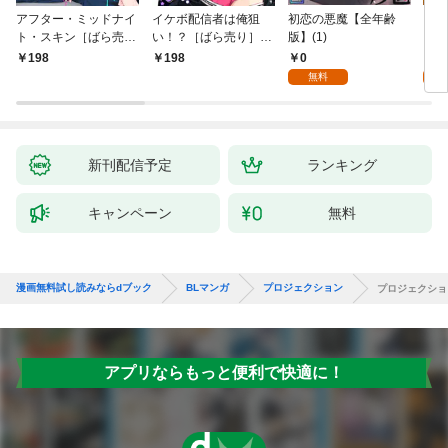
アフター・ミッドナイ
イケボ配信者は俺狙
初恋の悪魔【全年齢
ライ
ト・スキン［ばら売
い！？［ばら売り］
版】(1)
【全
り］ 第1話
第1話
0
0
198
198
無料
新刊配信予定
ランキング
キャンペーン
無料
漫画無料試し読みならdブック
BLマンガ
プロジェクション
プロジェクショ
アプリならもっと便利で快適に！