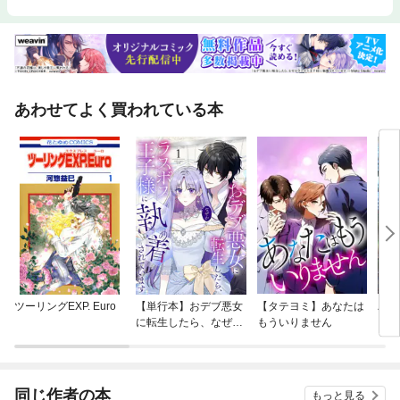
あわせてよく買われている本
ツーリングEXP. Euro
【単行本】おデブ悪女
【タテヨミ】あなたは
バッ
に転生したら、なぜか
もういりません
ロイ
ラスボス王子様に執着
今世
されています
りが
てく
OMI
同じ作者の本
もっと見る