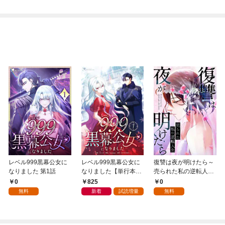
レベル999黒幕公女に
レベル999黒幕公女に
復讐は夜が明けたら～
なりました 第1話
なりました【単行本
売られた私の逆転人生
版】 1巻
(1)
0
825
0
無料
新着
試読増量
無料