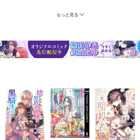
もっと見る