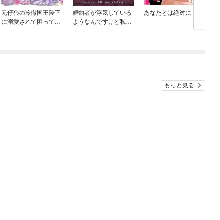
元仔狼の冷徹国王陛下
婚約者が浮気している
あなたとは絶対に
に溺愛されて困ってい
ようなんですけど私は
ます！（分冊版）
流行りの悪役令嬢って
ことであってますか？
もっと見る