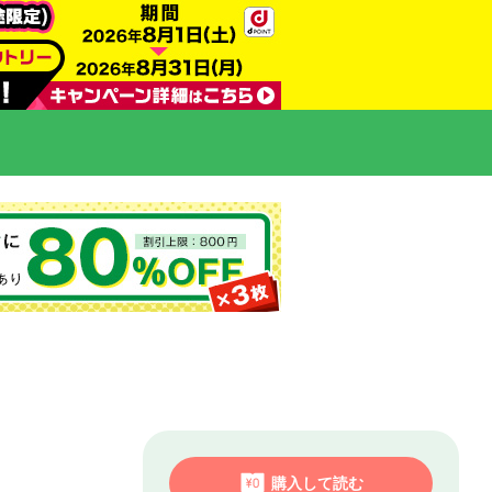
購入して読む