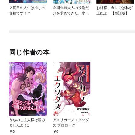
２度目の人生は推しの
次期公爵夫人の役割だ
お姉様、今世では私が
食糧です！？
けを求めてきた、氷の
王妃よ 【単話版】
薔薇と謳われる旦那様
が家庭内ストーカーと
化した件 分冊版
同じ作者の本
うちのご主人様は噛み
アメリカーノエクソダ
ませんよ！1
ス プロローグ
0
0