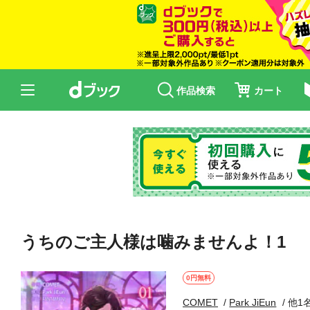
作品検索
カート
うちのご主人様は噛みませんよ！1
0円無料
COMET
Park JiEun
他1