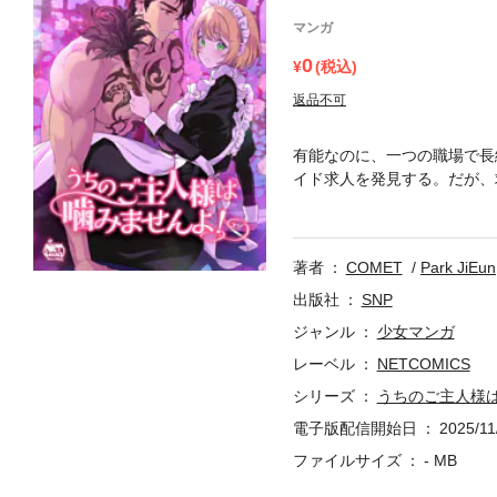
マンガ
0
(税込)
返品不可
有能なのに、一つの職場で長
イド求人を発見する。だが、
（本人）だった。果たして、
著者
COMET
Park JiEun
出版社
SNP
ジャンル
少女マンガ
レーベル
NETCOMICS
シリーズ
うちのご主人様
電子版配信開始日
2025/11
ファイルサイズ
- MB