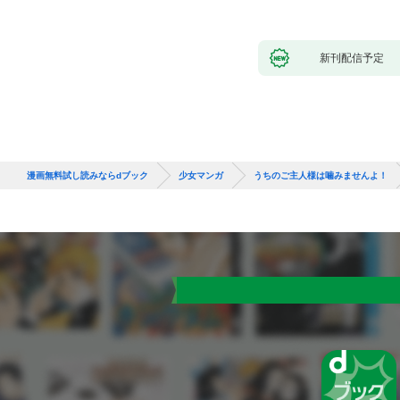
新刊配信予定
漫画無料試し読みならdブック
少女マンガ
うちのご主人様は噛みませんよ！