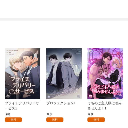
プライチデリバリーサ
プロジェクション1
うちのご主人様は噛み
ービス1
ませんよ！1
0
0
0
無料
無料
無料