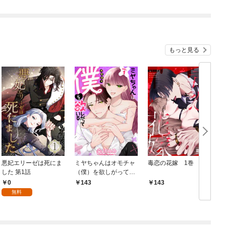
もっと見る
悪妃エリーゼは死にま
ミヤちゃんはオモチャ
毒恋の花嫁 1巻
した 第1話
（僕）を欲しがってい
る 1巻
0
143
143
無料