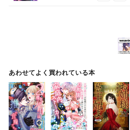
あわせてよく買われている本