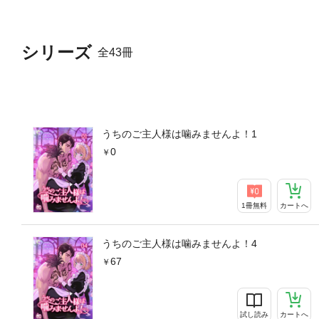
シリーズ
全43冊
うちのご主人様は噛みませんよ！1
0
1冊無料
カートへ
うちのご主人様は噛みませんよ！4
67
試し読み
カートへ