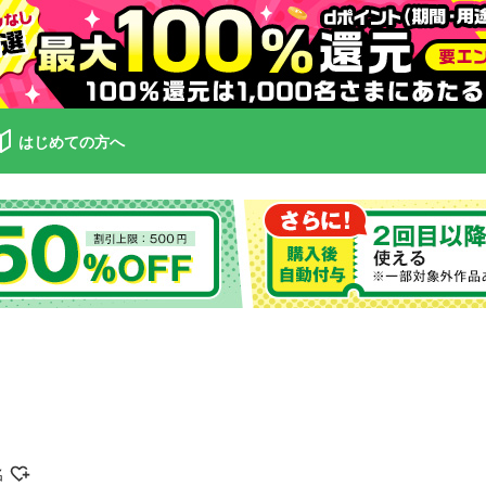
はじめての方へ
名