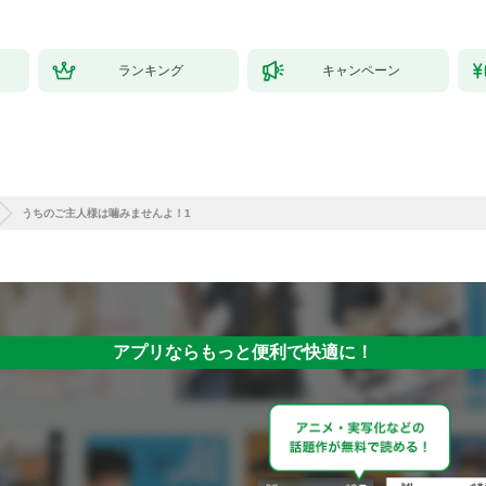
ランキング
キャンペーン
うちのご主人様は噛みませんよ！1
アプリならもっと便利で快適に！