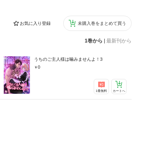
お気に入り登録
未購入巻をまとめて買う
1巻から
|
最新刊から
うちのご主人様は噛みませんよ！3
0
1冊無料
カートへ