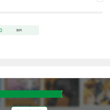
した。１
無料