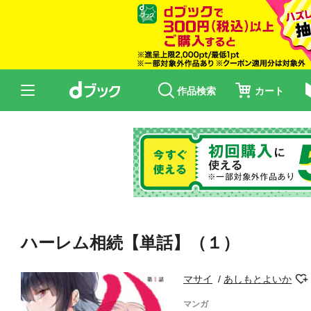
作品検索
カート
ハーレム相続【単話】（１）
マサイ
あしもとよいか
マンガ