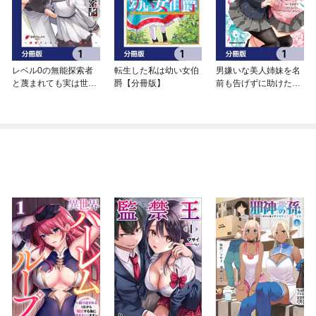
レベル0の無能探索者
転生した私は幼い女伯
男嫌いな美人姉妹を名
と蔑まれても実は世界
爵【分冊版】
前も告げずに助けたら
最強です【分冊版】
一体どうなる？【分冊
版】