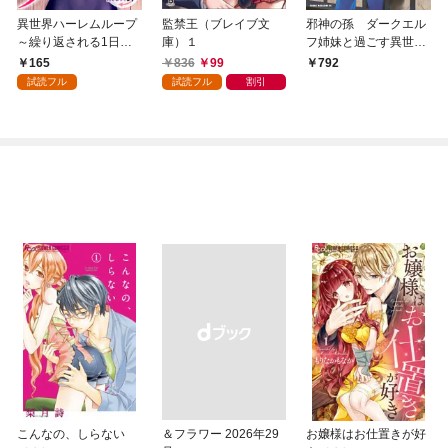
異世界ハーレムループ
監禁王（ブレイブ文
邪神の孫 ダークエル
～繰り返される1日か
庫）１
フ姉妹と過ごす異世界
ら脱出する為に抱きま
引きこもり生活（１）
165
836
99
792
くります～(1)
試読フル
試読フル
割引
こんなの、しらない
＆フラワー 2026年29
お嬢様はお仕置きが好