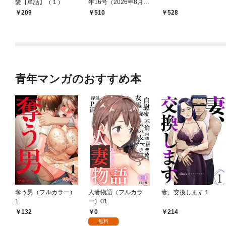
愛【単話】（１）
年16号（2026年8月7
日発売）
209
￥510
528
青年マンガのおすすめ本
奪う男（フルカラー）
人妻物語（フルカラ
妻、交換します１
1
ー）01
0
132
214
無料