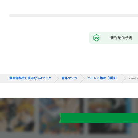
新刊配信予定
漫画無料試し読みならdブック
青年マンガ
ハーレム相続【単話】
ハーレ