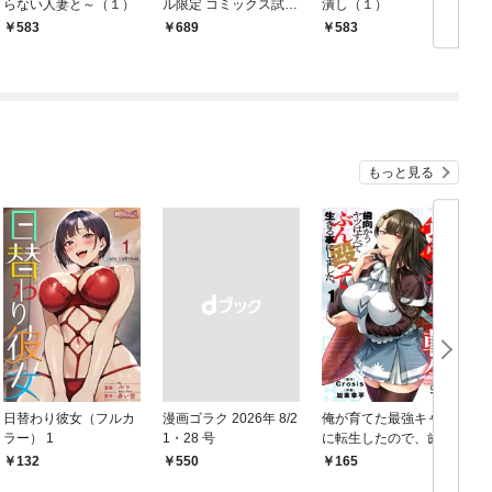
らない人妻と～（１）
ル限定 コミックス試し
潰し（１）
読み特典付き】 2026
583
￥689
583
年9月号（2026年8月7
日発売）
もっと見る
日替わり彼女（フルカ
漫画ゴラク 2026年 8/2
俺が育てた最強キャラ
ラー） 1
1・28 号
に転生したので、歯向
かうヤツはすべてぶん
132
￥550
165
￥
殴って生きる事にしま