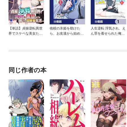
【単話】貞操逆転異世
他校の氷姫を助けた
人生逆転 浮気され、え
界でスケベな美女たち
ら、お友達から始める
ん罪を着せられた俺
に囲まれながら冒険者
事になりました【分冊
が、学園一の美少女に
生活
版】
懐かれる【分冊版】
同じ作者の本