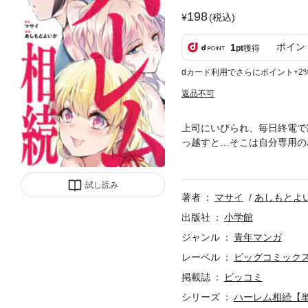
198
(税込)
ポイン
1
pt
獲得
dカード利用でさらにポイント+2
返品不可
上司にいびられ、毎日終電で
っ越すと…そこは自分専用の
ために…怪しさと妖しさ。謎
で贈る、ハーレムエロティッ
試し読み
著者
マサイ
あしもとよ
出版社
小学館
ジャンル
青年マンガ
レーベル
ビッグコミック
掲載誌
ビッコミ
シリーズ
ハーレム相続【