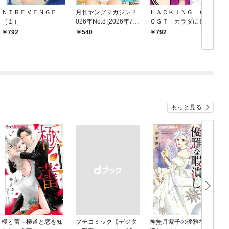
ＮＴＲＥＶＥＮＧＥ
月刊ヤングマガジン 2
ＨＡＣＫＩＮＧ ＧＨ
（１）
026年No.8 [2026年7月
ＯＳＴ カラダにしか
16日発売]
価値のない学園（１）
792
540
792
版
もっと見る
極と蕾～極道と恋を知
プチコミック【デジタ
神無月紫子の優雅な暇