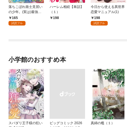
落ちこぼれ衛士見習い
ハーレム相続【単話】
今日から使える異世界
の少年。(実は)最強最
（１）
恋愛マニュアル(1)
悪の暗殺者。 【連載
165
198
198
版】: 1
試読フル
試読フル
小学館のおすすめ本
スパダリ王子様の狂い
ビッグコミック 2026
真綿の檻（１）