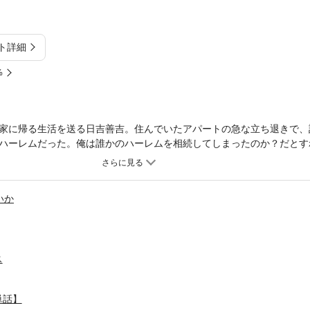
ト詳細
%
家に帰る生活を送る日吉善吉。住んでいたアパートの急な立ち退きで、
ハーレムだった。俺は誰かのハーレムを相続してしまったのか？だとす
めくハーレム生活が始まる。原作：マサイ・漫画：あしもとよいか『監
クサスペンス──
いか
ス
単話】