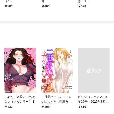
（１）
号
き（１）
583
￥660
528
ごめん、恋愛する気は
二世界ハーレム～エロ
ビッグコミック 2026
ない（フルカラー） 1
ゲのしすぎで現実無双
年16号（2026年8月7
～１
日発売）
132
198
￥510