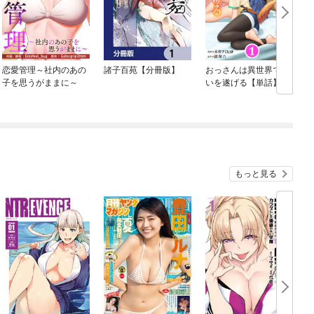
恋愛管理～社内のあの
諸子百苑【分冊版】
おっさんは異世界で想
子を思うがままに～
いを遂げる【単話】
もっと見る