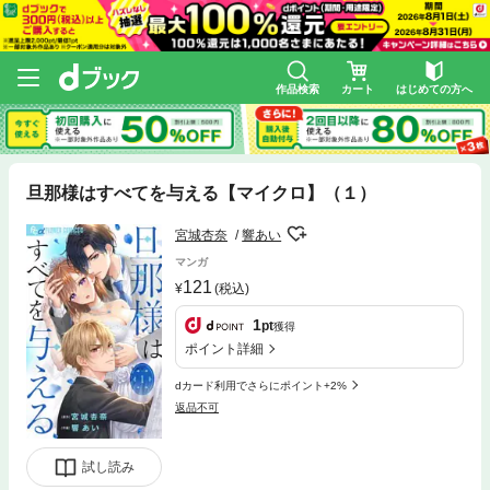
作品検索
カート
はじめての方へ
旦那様はすべてを与える【マイクロ】（１）
宮城杏奈
響あい
マンガ
121
(税込)
1
pt
獲得
ポイント詳細
dカード利用でさらにポイント+2%
返品不可
試し読み