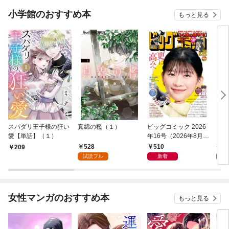
小学館のおすすめ本
もっと見る
スパダリ王子様の狂い
真綿の檻（１）
ビッグコミック 2026
こん
愛【単話】（１）
年16号（2026年8月7
（１
日発売）
528
510
5
209
試読フル
新着
試
女性マンガのおすすめ本
もっと見る