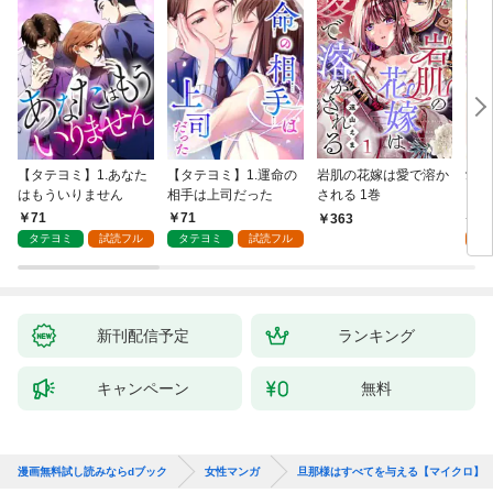
【タテヨミ】1.あなた
【タテヨミ】1.運命の
岩肌の花嫁は愛で溶か
愛し
はもういりません
相手は上司だった
される 1巻
い 
71
71
1
363
タテヨミ
試読フル
タテヨミ
試読フル
試
新刊配信予定
ランキング
キャンペーン
無料
漫画無料試し読みならdブック
女性マンガ
旦那様はすべてを与える【マイクロ】