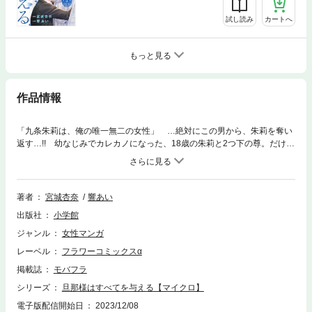
試し読み
カートへ
もっと見る
作品情報
「九条朱莉は、俺の唯一無二の女性」 …絶対にこの男から、朱莉を奪い
返す…!! 幼なじみでカレカノになった、18歳の朱莉と2つ下の尊。だけ
ど、この恋はもう終わり…。朱莉の父の借金の肩代わりを条件に、朱莉は
大企業の社長・大河内京介と結婚することに。しかし傷心の尊の前に京介
が現れ、想定外の申し出を!?
著者
宮城杏奈
響あい
出版社
小学館
ジャンル
女性マンガ
レーベル
フラワーコミックスα
掲載誌
モバフラ
シリーズ
旦那様はすべてを与える【マイクロ】
電子版配信開始日
2023/12/08