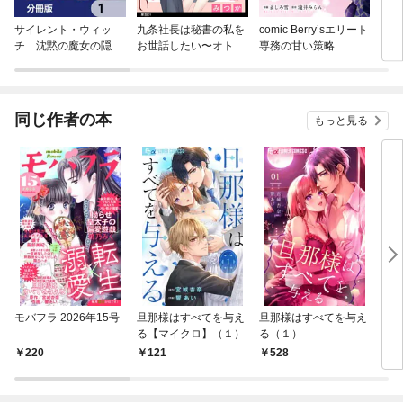
サイレント・ウィッ
九条社長は秘書の私を
comic Berry’sエリート
最強
チ 沈黙の魔女の隠し
お世話したい〜オトメ
専務の甘い策略
して
ごと【分冊版】
ンの愛は甘すぎま
す！？〜【単話】
同じ作者の本
もっと見る
モバフラ 2026年15号
旦那様はすべてを与え
旦那様はすべてを与え
ひと
る【マイクロ】（１）
る（１）
～【
220
121
528
1