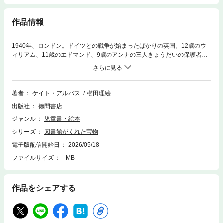
作品情報
1940年、ロンドン。ドイツとの戦争が始まったばかりの英国。12歳のウ
ィリアム、11歳のエドマンド、9歳のアンナの三人きょうだいの保護者が
わりだった祖母がなくなった。三人の両親は幼いころ亡くなっている。遺
産がのこされたが、未成年の三人は、後見人がいないと遺産にも手をつけ
られない。そこで、弁護士のエンガーソルさんが、集団学童疎開に三人も
参加することを提案した。空襲の恐れのあるロンドンにいるよりは安全だ
著者
ケイト・アルバス
櫛田理絵
し、ひょっとしたら疎開先で、後見人になってくれる人が見つかるかもし
出版社
徳間書店
れない…。疎開先では辛いことも多い。厳しい疎開生活のなか、3人の救
いとなったのは、村の図書館だった。ロンドンから疎開した本の好きな3
ジャンル
児童書・絵本
人きょうだいの心あたたまる物語。巻末に、物語中に登場する本のリスト
シリーズ
図書館がくれた宝物
を収録。
電子版配信開始日
2026/05/18
ファイルサイズ
- MB
作品をシェアする