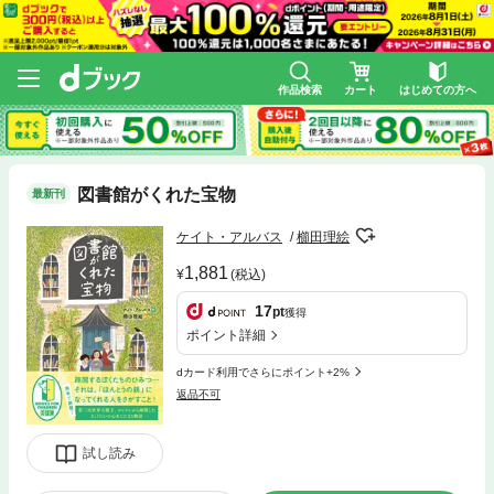
作品検索
カート
はじめての方へ
図書館がくれた宝物
最新刊
ケイト・アルバス
櫛田理絵
1,881
(税込)
17
pt
獲得
ポイント詳細
dカード利用でさらにポイント+2%
返品不可
試し読み