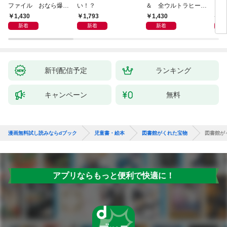
ファイル おなら爆
い！？
＆ 全ウルトラヒーロ
いグ
弾！ 危機イッパツ編
ー大集合 あそべるず
1,430
1,793
1,430
7
かん
新着
新着
新着
新刊配信予定
ランキング
キャンペーン
無料
漫画無料試し読みならdブック
児童書・絵本
図書館がくれた宝物
図書館が
アプリならもっと便利で快適に！