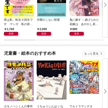
実は私、転生９回生で
月曜のこない部屋
鬼に嫁す ～虐げられた
さば
す マンガ 私の前世
花嫁は、あやかし若頭
〈新
物語
に溺愛される～
1,760
2,090
880
9
新着
新着
新着
児童書・絵本のおすすめ本
もっと見る
カモノハシくんの事件
うちゅうじんは いな
ウルトラマンテオ
星の