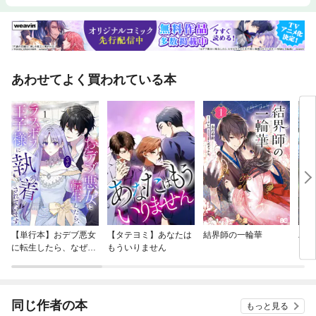
あわせてよく買われている本
【単行本】おデブ悪女
【タテヨミ】あなたは
結界師の一輪華
バッ
に転生したら、なぜか
もういりません
ロイ
ラスボス王子様に執着
今世
されています
りが
てく
OMI
同じ作者の本
もっと見る