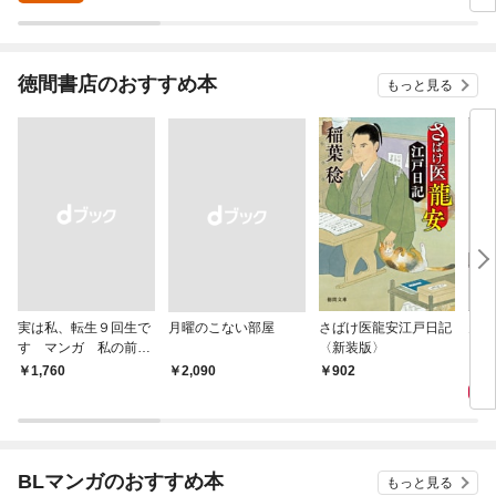
ー付き】
徳間書店のおすすめ本
もっと見る
実は私、転生９回生で
月曜のこない部屋
さばけ医龍安江戸日記
天の
す マンガ 私の前世
〈新装版〉
物語
9
￥1,760
￥2,090
902
BLマンガのおすすめ本
もっと見る