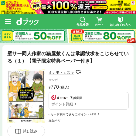
作品検索
カート
はじめての方へ
壁サー同人作家の猫屋敷くんは承認欲求をこじらせてい
る（１）【電子限定特典ペーパー付き】
ミナモトカズキ
マンガ
770
(税込)
7
pt
獲得
ポイント詳細
dカード利用でさらにポイント+2%
返品不可
試し読み