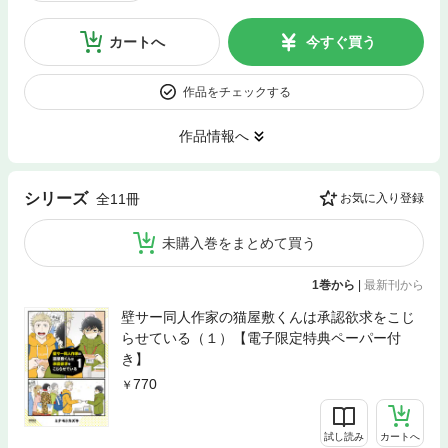
カートへ
今すぐ買う
作品をチェックする
作品情報へ
シリーズ
全11冊
お気に入り登録
未購入巻をまとめて買う
1巻から
|
最新刊から
壁サー同人作家の猫屋敷くんは承認欲求をこじ
らせている（１）【電子限定特典ペーパー付
き】
770
試し読み
カートへ