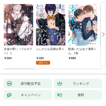
永遠の誓い（フルカラ
ふしだらな花摘み男 1
勘違いだよね？瀬尾く
薄明
ー） 1
ん。1巻
版】
165
264
880
8
試読フル
新刊配信予定
ランキング
キャンペーン
無料