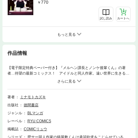
770
試し読み
カートへ
もっと見る
作品情報
【電子限定特典ペーパー付き】『メルヘン課長とノンケ後輩くん』の著
者…待望の最新コミックス！ アイドルと同人作家。遠い世界に生きる２
人の人生はけっして交わることはないはずだった…！ ◎猫屋敷守（ねこ
やしき・まもる）壁サークル同人作家 ペンネーム：骨肉（ほねにく）
漫画で認められたい欲が強すぎていろいろこじらせている。たまにツンデ
レ。◎風間一星（かざま・いっせい）人気アイドル アイドルネーム：IS
著者
ミナモトカズキ
SAY（イッセイ） 年中無休で笑顔をお届け。勝手に好かれて人気者にな
出版社
徳間書店
ってしまうコミュニケーション能力おばけ。真反対の境遇。真反対の性
格。でも…ふたりは幼なじみ。新感覚BLコミックス！※この単行本は、単
ジャンル
BLマンガ
話配信もされております。同じ作品の重複購入にご注意下さい。＜収録作
レーベル
RYU COMICS
品＞・第１話・第２話・第３話・第４話・第５話・第６話＋おまけ
掲載誌
COMICリュウ
シリーズ
壁サー同人作家の猫屋敷くんは承認欲求をこじらせている