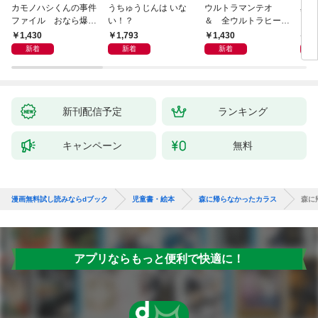
カモノハシくんの事件
うちゅうじんは いな
ウルトラマンテオ
星の
ファイル おなら爆
い！？
＆ 全ウルトラヒーロ
いグ
弾！ 危機イッパツ編
ー大集合 あそべるず
1,430
1,793
1,430
7
かん
新着
新着
新着
新刊配信予定
ランキング
キャンペーン
無料
漫画無料試し読みならdブック
児童書・絵本
森に帰らなかったカラス
森に
アプリならもっと便利で快適に！