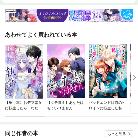
あわせてよく買われている本
【単行本】おデブ悪女
【タテヨミ】あなたは
バッドエンド目前のヒ
結界
に転生したら、なぜか
もういりません
ロインに転生した私、
ラスボス王子様に執着
今世では恋愛するつも
されています
りがチートな兄が離し
てくれません！？@C
OMIC
同じ作者の本
もっと見る