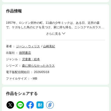
作品情報
1957年、ロンドン郊外の町。11歳の少年ミックは、ある日、近所の森
で、ケガをした鳥のヒナを見つけ、家に持ち帰る。ニシコクマルガラスの
そのヒナを、ミックは両親とともに手当てし、「ジャック」と名付ける。
ミックの家は駅の目の前にあり、両親がパブを営んでいる。ジャックはミ
ックになつき、一度は森に帰そうとしたものの、パブにいついてしまう。
パブをちらかして、ミックの母さんや、パブの従業員に嫌な顔をされたり
著者
ジーン・ウィリス
山崎美紀
するものの、常連客をはじめ、みんなに愛されるようになっていった。ジ
出版社
徳間書店
ャックが電車に乗ってしまい、隣の町まで運ばれてしまったり、よそのお
ばあさんに連れていかれてしまったり…。そうしたちょっとした事件がお
ジャンル
児童書・絵本
こるたびに、ミックや近所の子どもたち、パブの常連客たち皆が、ジャッ
シリーズ
森に帰らなかったカラス
クを捜索し、帰ってくるたびに安堵するのだった。ところが、ある日…？
少年と動物とのふれあいを、父親の兵士時代の心の傷をまじえつつ描く。
電子版配信開始日
2026/05/18
ロンドン動物園の元主任飼育員の少年時代の実話をもとにした、心あたた
ファイルサイズ
- MB
まる児童文学。
作品をシェアする