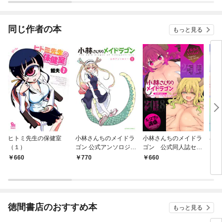
同じ作者の本
もっと見る
ヒトミ先生の保健室
小林さんちのメイドラ
小林さんちのメイドラ
小林
（１）
ゴン 公式アンソロジー
ゴン 公式同人誌セッ
ゴン
1
ト～ルコア＆イルルに
ト～
660
770
660
6
××されちゃう！？～
ーお
【電子限定クール教信
限定
者描き下ろし付】
下ろ
徳間書店のおすすめ本
もっと見る