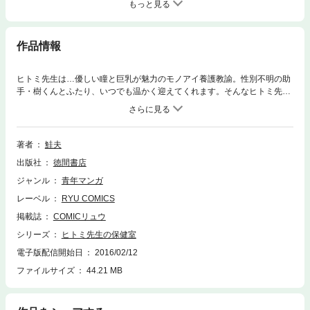
もっと見る
作品情報
ヒトミ先生は…優しい瞳と巨乳が魅力のモノアイ養護教諭。性別不明の助
手・樹くんとふたり、いつでも温かく迎えてくれます。そんなヒトミ先生
の保健室にやってくるのは…心と身体に悩みを抱えた生徒たち。長舌系女
子にゾンビ系女子、巨躯系女子＆短躯系女子に透明系女子…。ヒトミ先生
の大きな瞳が、彼女たちの「人と違う」苦しみを救います!! COMICリュ
ウがお届けする禁断の新ジャンル、早くも話題沸騰中！
著者
鮭夫
出版社
徳間書店
ジャンル
青年マンガ
レーベル
RYU COMICS
掲載誌
COMICリュウ
シリーズ
ヒトミ先生の保健室
電子版配信開始日
2016/02/12
ファイルサイズ
44.21 MB