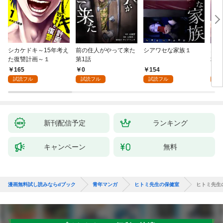
シカケドキ～15年考え
前の住人がやって来た
シアワセな家族１
16
た復讐計画～１
第1話
地獄
165
0
154
1
試読フル
試読フル
試読フル
試
新刊配信予定
ランキング
キャンペーン
無料
漫画無料試し読みならdブック
青年マンガ
ヒトミ先生の保健室
ヒトミ先生