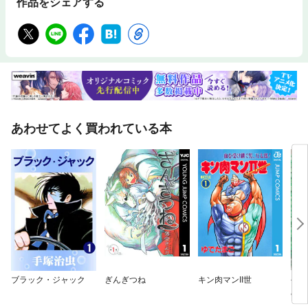
作品をシェアする
あわせてよく買われている本
ブラック・ジャック
ぎんぎつね
キン肉マンII世
今日
み