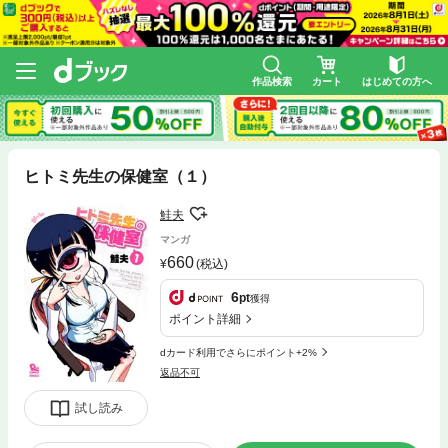
作品検索
カート
はじめての方へ
ヒトミ先生の保健室（１）
鮭夫
マンガ
660
(税込)
6
pt
獲得
ポイント詳細
dカード利用でさらにポイント+2%
返品不可
試し読み