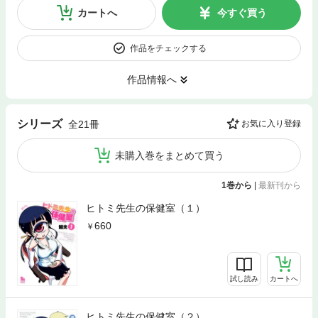
カートへ
今すぐ買う
作品をチェックする
作品情報へ
シリーズ
全21冊
お気に入り登録
未購入巻をまとめて買う
1巻から
|
最新刊から
ヒトミ先生の保健室（１）
660
試し読み
カートへ
ヒトミ先生の保健室（２）