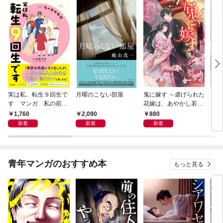
実は私、転生９回生で
月曜のこない部屋
鬼に嫁す ～虐げられた
さば
す マンガ 私の前世
花嫁は、あやかし若頭
〈新
物語
に溺愛される～
1,760
2,090
880
9
新着
新着
新着
青年マンガのおすすめ本
もっと見る