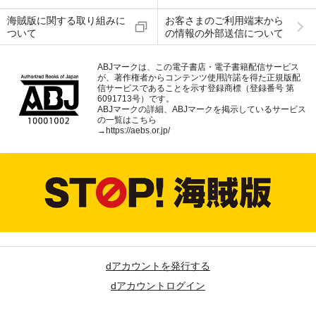
海賊版に関する取り組みに
お客さまのご利用端末から
ついて
の情報の外部送信について
ABJマークは、この電子書店・電子書籍配信サービス
が、著作権者からコンテンツ使用許諾を得た正規版配
信サービスであることを示す登録商標（登録番号 第
6091713号）です。
ABJマークの詳細、ABJマークを掲示しているサービス
の一覧はこちら
→
https://aebs.or.jp/
dアカウントを発行する
dアカウントログイン