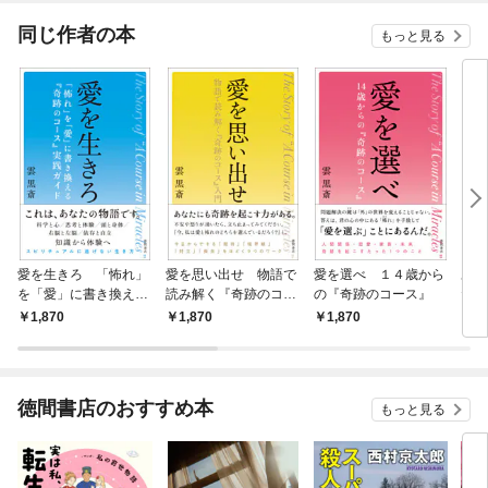
同じ作者の本
もっと見る
愛を生きろ 「怖れ」
愛を思い出せ 物語で
愛を選べ １４歳から
あな
を「愛」に書き換える
読み解く『奇跡のコー
の『奇跡のコース』
たの
『奇跡のコース』実践
ス』入門
1,870
1,870
1,870
1,
ガイド
徳間書店のおすすめ本
もっと見る