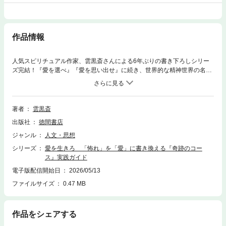
作品情報
人気スピリチュアル作家、雲黒斎さんによる6年ぶりの書き下ろしシリー
ズ完結！『愛を選べ』『愛を思い出せ』に続き、世界的な精神世界の名著
「奇跡のコース」の教えを、物語でわかりやすく解き明かします。「奇跡
のコース」に興味がある方、これまでにチャレンジしたけれども遠ざかっ
ていた方、奇跡体験に興味のある方、人生を変えるきっかけを探している
方などにおすすめです。
著者
雲黒斎
出版社
徳間書店
ジャンル
人文・思想
シリーズ
愛を生きろ 「怖れ」を「愛」に書き換える『奇跡のコー
ス』実践ガイド
電子版配信開始日
2026/05/13
ファイルサイズ
0.47 MB
作品をシェアする