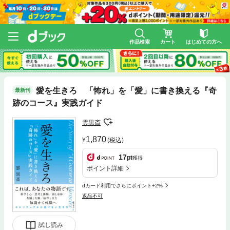
作品検索
カート
はじめての方へ
愛を生きろ 「怖れ」を「愛」に書き換える『奇
最新刊
跡のコース』実践ガイド
雲黒斎
1,870
(税込)
17
pt
獲得
ポイント詳細
dカード利用でさらにポイント+2%
返品不可
試し読み