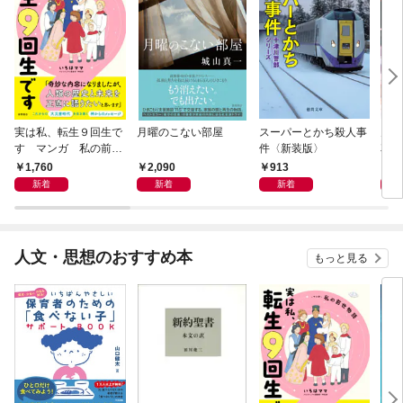
実は私、転生９回生で
月曜のこない部屋
スーパーとかち殺人事
鬼に
す マンガ 私の前世
件〈新装版〉
花嫁
物語
に溺
1,760
2,090
913
8
新着
新着
新着
人文・思想のおすすめ本
もっと見る