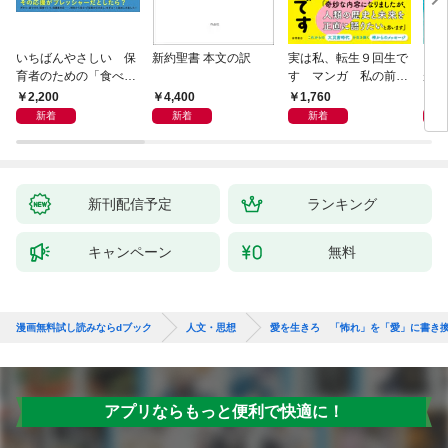
いちばんやさしい 保
新約聖書 本文の訳
実は私、転生９回生で
自閉
育者のための「食べな
す マンガ 私の前世
が小
い子」サポートＢＯＯ
物語
あう
2,200
4,400
1,760
2,
Ｋ 偏食・少食のお悩
新着
新着
新着
み解決！
新刊配信予定
ランキング
キャンペーン
無料
漫画無料試し読みならdブック
人文・思想
愛を生きろ 「怖れ」を「愛」に書き
アプリならもっと便利で快適に！