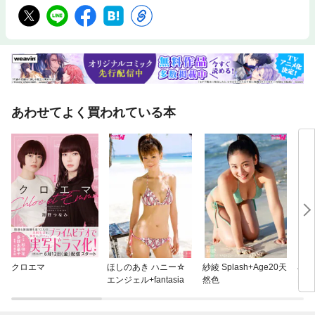
あわせてよく買われている本
クロエマ
ほしのあき ハニー☆
紗綾 Splash+Age20天
石原
エンジェル+fantasia
然色
Mas