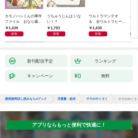
カモノハシくんの事件
うちゅうじんは いな
ウルトラマンテオ
星の
ファイル おなら爆
い！？
＆ 全ウルトラヒーロ
いグ
弾！ 危機イッパツ編
ー大集合 あそべるず
1,430
1,793
1,430
7
かん
新着
新着
新着
新刊配信予定
ランキング
キャンペーン
無料
漫画無料試し読みならdブック
児童書・絵本
サラのやくそく
サラのやくそ
アプリならもっと便利で快適に！