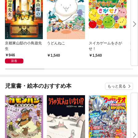
京都東山邸の小鳥遊先
うどんねこ
スイカゲームをさが
本所
生
せ！
工く
りの
946
1,540
1,540
9
新着
児童書・絵本のおすすめ本
もっと見る