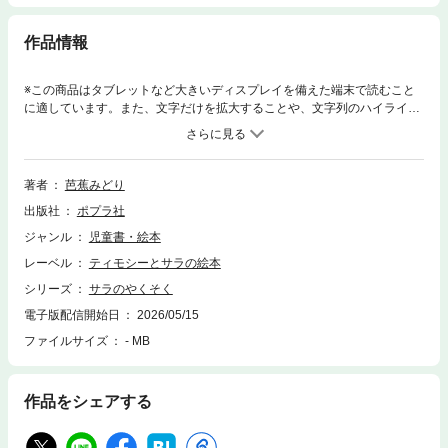
作品情報
※この商品はタブレットなど大きいディスプレイを備えた端末で読むこと
に適しています。また、文字だけを拡大することや、文字列のハイライ
ト、検索、辞書の参照、引用などの機能が使用できません。公園でであっ
たマギーは、サーカスで手品をしています。サラは必ず見にいくと約束し
たのですが、風邪をひいて行かれなくなってしまいます。
著者
芭蕉みどり
出版社
ポプラ社
ジャンル
児童書・絵本
レーベル
ティモシーとサラの絵本
シリーズ
サラのやくそく
電子版配信開始日
2026/05/15
ファイルサイズ
- MB
作品をシェアする