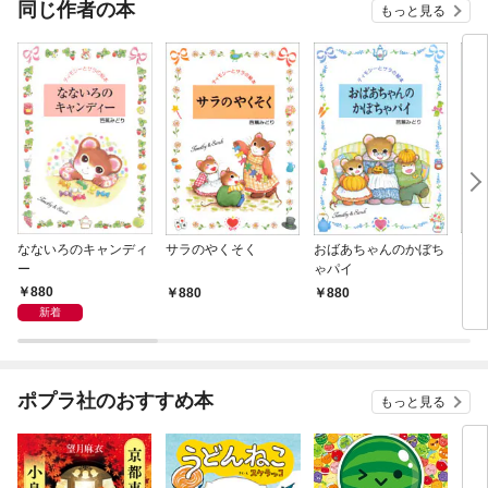
同じ作者の本
もっと見る
なないろのキャンディ
サラのやくそく
おばあちゃんのかぼち
おじ
ー
ゃパイ
880
880
880
8
新着
ポプラ社のおすすめ本
もっと見る