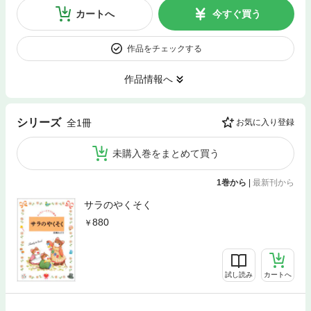
カートへ
今すぐ買う
作品をチェックする
作品情報へ
シリーズ
全1冊
お気に入り登録
未購入巻をまとめて買う
1巻から
|
最新刊から
サラのやくそく
880
試し読み
カートへ