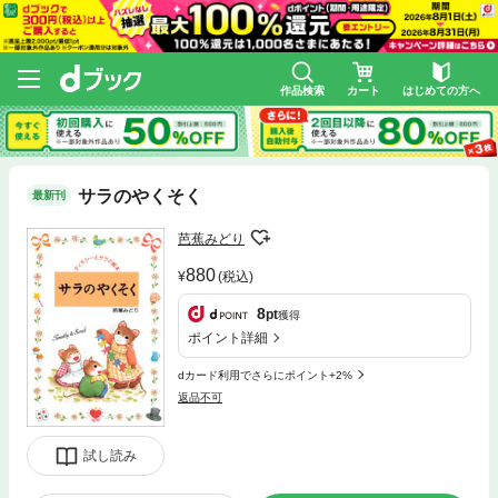
作品検索
カート
はじめての方へ
サラのやくそく
最新刊
芭蕉みどり
880
(税込)
8
pt
獲得
ポイント詳細
dカード利用でさらにポイント+2%
返品不可
試し読み