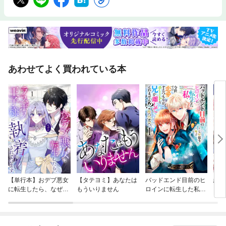
あわせてよく買われている本
【単行本】おデブ悪女
【タテヨミ】あなたは
バッドエンド目前のヒ
結界
に転生したら、なぜか
もういりません
ロインに転生した私、
ラスボス王子様に執着
今世では恋愛するつも
されています
りがチートな兄が離し
てくれません！？@C
OMIC