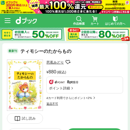
作品検索
カート
はじめての方へ
ティモシーのたからもの
最新刊
芭蕉みどり
880
(税込)
8
pt
獲得
ポイント詳細
dカード利用でさらにポイント+2%
返品不可
試し読み