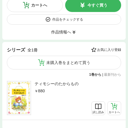
カートへ
今すぐ買う
作品をチェックする
作品情報へ
シリーズ
全1冊
お気に入り登録
未購入巻をまとめて買う
1巻から
|
最新刊から
ティモシーのたからもの
880
試し読み
カートへ