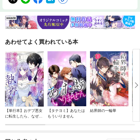
あわせてよく買われている本
【単行本】おデブ悪女
【タテヨミ】あなたは
結界師の一輪華
バッ
に転生したら、なぜか
もういりません
ロイ
ラスボス王子様に執着
今世
されています
りが
てく
OMI