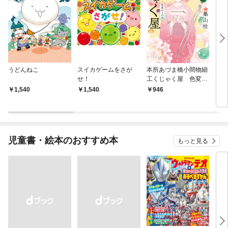
うどんねこ
スイカゲームをさが
本所あづま橋小間物細
天空
せ！
工くじゃく屋 色変わ
りの石
1,540
1,540
946
1,
児童書・絵本のおすすめ本
もっと見る