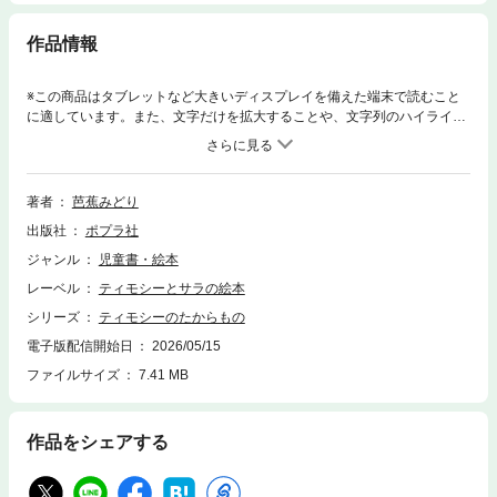
作品情報
※この商品はタブレットなど大きいディスプレイを備えた端末で読むこと
に適しています。また、文字だけを拡大することや、文字列のハイライ
ト、検索、辞書の参照、引用などの機能が使用できません。ティモシーと
サラは、川で自分のつくった水車をまわしていましたが、ティモシーのだ
けはまわりません。心にのこる宝物はなんでしょう。
著者
芭蕉みどり
出版社
ポプラ社
ジャンル
児童書・絵本
レーベル
ティモシーとサラの絵本
シリーズ
ティモシーのたからもの
電子版配信開始日
2026/05/15
ファイルサイズ
7.41 MB
作品をシェアする