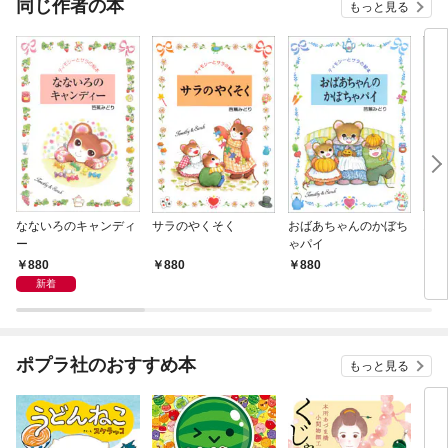
同じ作者の本
もっと見る
なないろのキャンディ
サラのやくそく
おばあちゃんのかぼち
おじ
ー
ゃパイ
880
880
880
8
新着
ポプラ社のおすすめ本
もっと見る