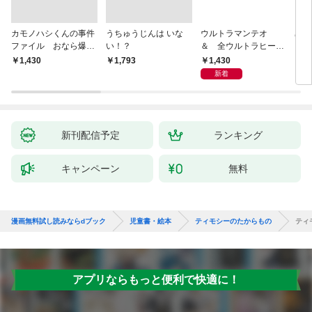
カモノハシくんの事件
うちゅうじんは いな
ウルトラマンテオ
星の
ファイル おなら爆
い！？
＆ 全ウルトラヒーロ
いグ
弾！ 危機イッパツ編
ー大集合 あそべるず
1,430
￥1,430
￥1,793
7
かん
新着
新刊配信予定
ランキング
キャンペーン
無料
漫画無料試し読みならdブック
児童書・絵本
ティモシーのたからもの
ティ
アプリならもっと便利で快適に！