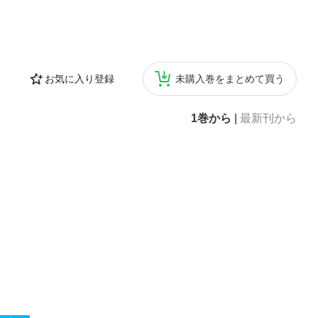
お気に入り登録
未購入巻をまとめて買う
1巻から
|
最新刊から