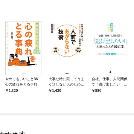
やめてもいいこと86
大事な時に限ってうま
会社、仕事、人間関係
心の疲れをとる事典
く話せない人のため
で「逃げ出したい！」
の 人前であがらない
と思ったとき読む本
1,320
1,430
880
技術