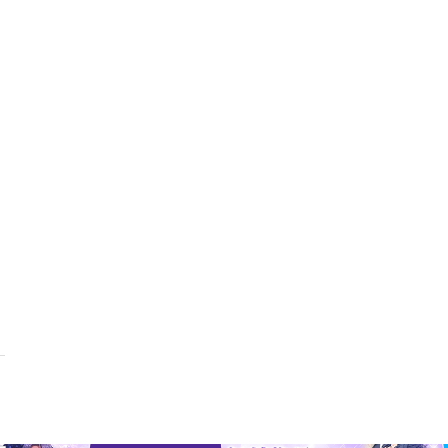
ス。寝不足から抜け出すための今日から始める快眠生活術