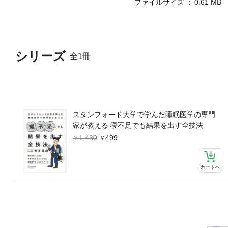
ファイルサイズ
0.61 MB
明日こそベストパフォーマン
シリーズ
全1冊
スタンフォード大学で学んだ睡眠医学の専門
家が教える 寝不足でも結果を出す全技法
1,430
499
カートへ