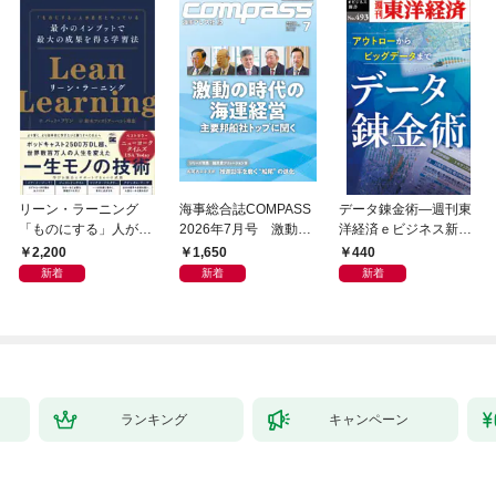
リーン・ラーニング
海事総合誌COMPASS
データ錬金術―週刊東
「ものにする」人が自
2026年7月号 激動の
洋経済ｅビジネス新書
然とやっている 最小の
時代の海運経営 主要
Ｎo.493
2,200
1,650
440
インプットで最大の成
邦船社トップに聞く
新着
新着
新着
果を得る学習法
ランキング
キャンペーン