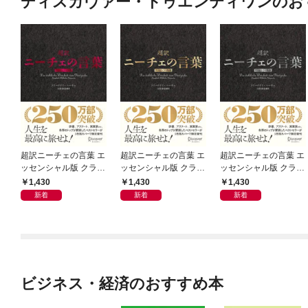
ディスカヴァー・トゥエンティワンのお
超訳ニーチェの言葉 エ
超訳ニーチェの言葉 エ
超訳ニーチェの言葉 エ
ッセンシャル版 クラシ
ッセンシャル版 クラシ
ッセンシャル版 クラシ
ックカバー赤箔
ックカバー金箔
ックカバー銀箔
1,430
1,430
1,430
新着
新着
新着
ビジネス・経済のおすすめ本