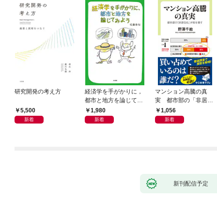
研究開発の考え方
経済学を手がかりに，
マンション高騰の真
都市と地方を論じてみ
実 都市部の「非居住
よう
化」が街を壊す
5,500
1,980
1,056
新着
新着
新着
新刊配信予定