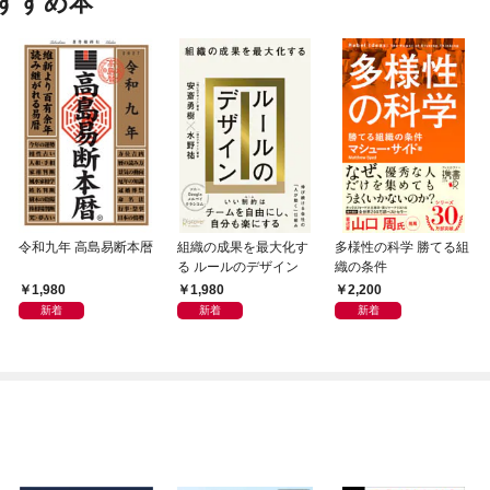
すすめ本
令和九年 高島易断本暦
組織の成果を最大化す
多様性の科学 勝てる組
る ルールのデザイン
織の条件
1,980
1,980
2,200
新着
新着
新着