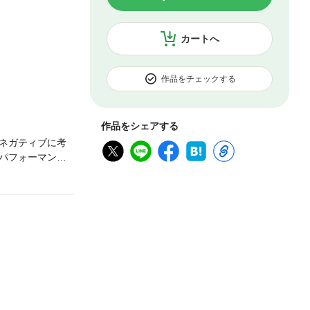
カートへ
作品をチェックする
作品をシェアする
ネガティブに考
パフォーマンス
コーヒーを1杯飲
□短時間睡眠のと
寝不足のあらゆる
フォーマンスが
することで、読
次Program
 寝不足難民必修
たときの次善の策
のツライ症状から
Program 6