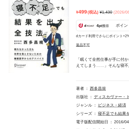
499
(税込)
1,430
(2026/
ポイン
4
pt
獲得
dカード利用でさらにポイント+2
返品不可
「眠くて全然仕事が手に付か
えてしまう……」そんな寝不
を落とさない具体的な技法の
む□ランチは汗をかくような
きは午前0時～4時に睡眠を
著者
西多昌規
悩みを解消する具体的な技術
大きく変わってくるはずです
出版社
ディスカヴァー・
者ひとりひとりがそれぞれの
ジャンル
ビジネス・経済
1 時間帯ごとにベストパフォ
シリーズ
寝不足でも結果
の寝不足対策 瞬時にパフォ
究極の寝不足サバイバル術〈ア
電子版配信開始日
2016/04
抜け出すヒントProgram 