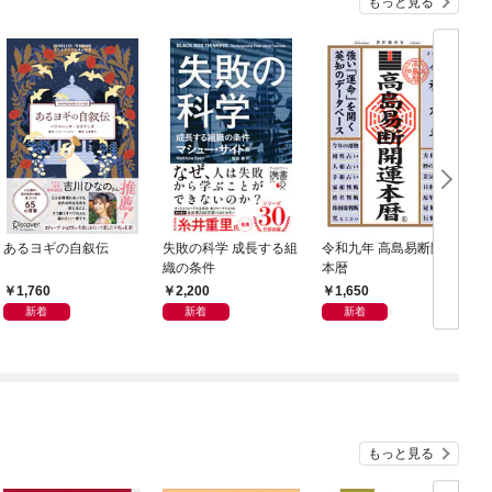
もっと見る
あるヨギの自叙伝
失敗の科学 成長する組
令和九年 高島易断開運
織の条件
本暦
1,760
2,200
1,650
新着
新着
新着
もっと見る