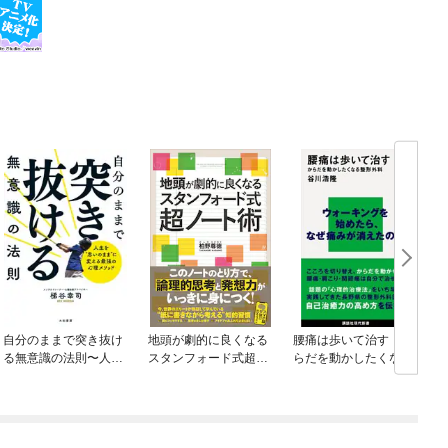
自分のままで突き抜け
地頭が劇的に良くなる
腰痛は歩いて治す か
る無意識の法則〜人生
スタンフォード式超ノ
らだを動かしたくなる
を”思いのまま”に変え
ート術
整形外科
る最強の心理メソッド