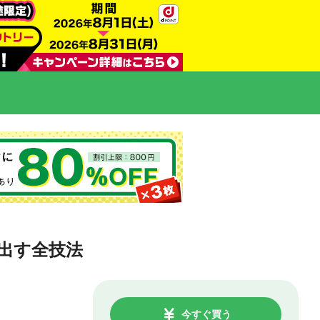
出す全技法
今すぐ買う