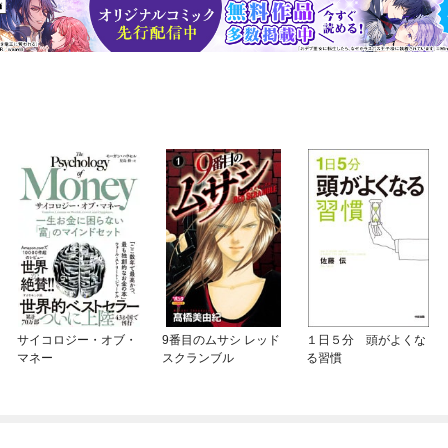
サイコロジー・オブ・
9番目のムサシ レッド
１日５分 頭がよくな
マネー
スクランブル
る習慣