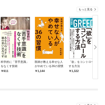
もっと見る
科学的に「苦手意識」
医師が教える幸せな人
「欲」をコントロール
をなくす技術
がやめている36の習慣
する方法
611
1,144
1,322