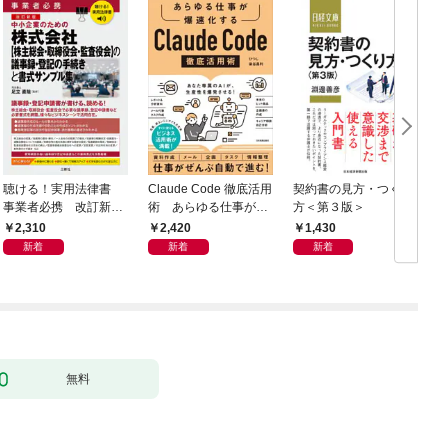
聴ける！実用法律書
Claude Code 徹底活用
契約書の見方・つくり
事業者必携 改訂新
術 あらゆる仕事が爆
方＜第３版＞
版 中小企業のための
速化する
2,310
2,420
1,430
株式会社【株主総会・
新着
新着
新着
取締役会・監査役会】
の議事録・登記の手続
きと書式サンプル集
無料