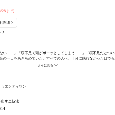
08/28まで)
ト詳細
%
ない……」「寝不足で頭がボーッとしてしまう……」「寝不足だとつい
足の一日をあきらめていた、すべての人へ。十分に眠れなかった日でも
すべてを、この一冊にまとめました。□起きてから２時間後にブラック
激辛料理を食べる□疲れてきたらシリアルバーを食べて脳に栄養補給する
とる□体内時計を正常に保って寝不足被害を最小限に抑える……その他、
の数々を収録。「この本を読み終える前と後とでは、寝不足のときのパ
。現代社会を生き抜くための武器とも言える「寝不足対策」をマスター
トゥエンティワン
仕事を大きく前進させることを願っています。」（〈はじめに〉より）・目
ーマンスを生み出す 寝不足の日も仕事で結果を出す技術Program 2
を出す全技法
ーマンスを回復する最大効果の仮眠術Program 3 寝不足を覚悟し
ンカースリープ〉Program 4 非常事態の乗り切り方 寝不足のあ
/14
5 本当に知っておくべきことって？ 寝不足の「都市伝説」を科学的に検証！