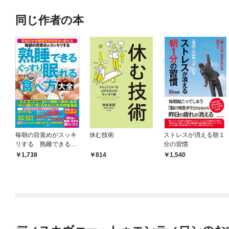
同じ作者の本
毎朝の目覚めがスッキ
休む技術
ストレスが消える朝１
リする 熟睡できる
分の習慣
ぐっすり眠れる食べ方
1,738
814
1,540
大全