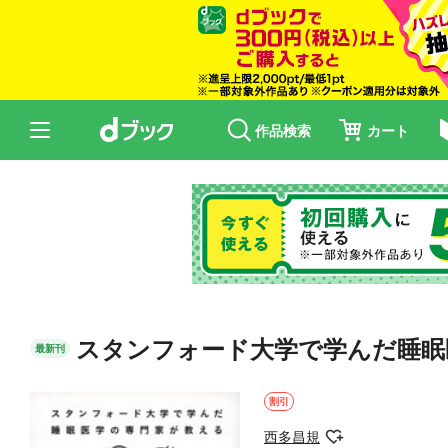
作品検索
カート
スタンフォード大学で学んだ睡眠
最新刊
割引
西多昌規