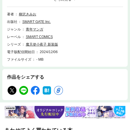
少女の切ない物語。家を出て途方に暮れる小夜子を救ったのは、優しい大
学生の田川だった。彼の部屋で一時の安らぎを得る小夜子だが、心は次第
に揺れ動き始める…。そして新たに出会った、亡き父を思わせる中年男性
著者
柳沢きみお
との出会いが、彼女の運命を大きく変えていく――――。
出版社
SMART GATE Inc.
ジャンル
青年マンガ
レーベル
SMART COMICS
シリーズ
魔天使小夜子 新装版
電子版配信開始日
2024/12/06
ファイルサイズ
- MB
作品をシェアする