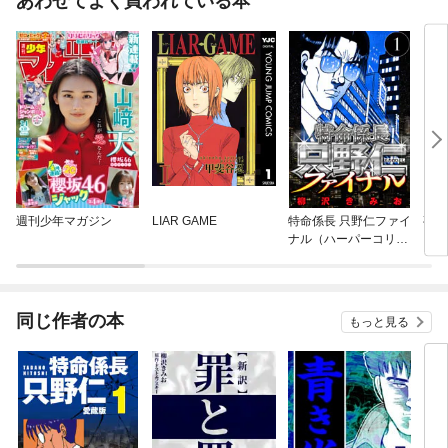
あわせてよく買われている本
週刊少年マガジン
LIAR GAME
特命係長 只野仁ファイ
夜に
ナル（ハーパーコリン
ズ・ジャパン×アルト
出版）
同じ作者の本
もっと見る