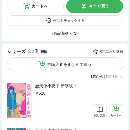
カートへ
今すぐ買う
作品をチェックする
作品情報へ
全3冊
シリーズ
お気に入り登録
完結
未購入巻をまとめて買う
1巻から
|
最新刊から
魔天使小夜子 新装版 1
520
試し読み
カートへ