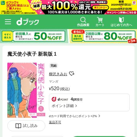
作品検索
カート
はじめての方へ
魔天使小夜子 新装版 1
完結
柳沢きみお
マンガ
520
(税込)
4
pt
獲得
ポイント詳細
dカード利用でさらにポイント+2%
返品不可
試し読み