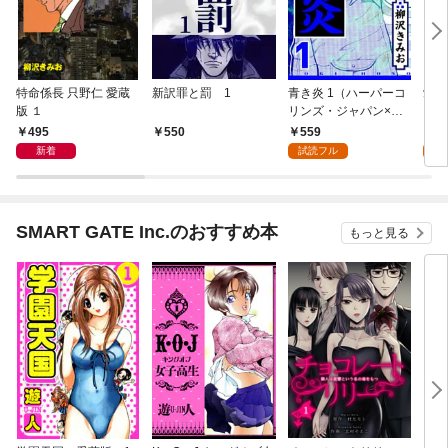
特命係長 只野仁 愛蔵
新訳罪と罰 1
青き炎 1（ハーパーコ
愛人
版 １
リンズ・ジャパン×ア
ンズ
ルト出版）
ト出
495
559
5
550
新着
試読フル
試
SMART GATE Inc.のおすすめ本
もっと見る