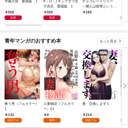
学園天国 愛蔵版 1
K・O・J キングオブ女
チョコレートリリー
PE
子高生 愛蔵版 1
～隣人は復讐という名
の毒をもつ～ 1
550
550
5
165
新着
新着
青年マンガのおすすめ本
もっと見る
奪う男（フルカラー）
人妻物語（フルカラ
妻、交換します１
ごめ
1
ー）01
ない
132
0
214
1
試読フル
無料
試読フル
試