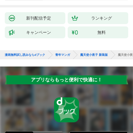
新刊配信予定
ランキング
キャンペーン
無料
漫画無料試し読みならdブック
青年マンガ
魔天使小夜子 新装版
魔天使小夜子
アプリならもっと便利で快適に！