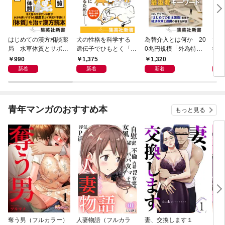
はじめての漢方相談薬
犬の性格を科学する
為替介入とは何か 20
大江
局 水草体質とサボテ
遺伝子でひもとく「最
0兆円規模「外為特
学と
ン体質
良の友」の進化
会」が生まれた謎
から
990
1,375
1,320
1,
新着
新着
新着
青年マンガのおすすめ本
もっと見る
奪う男（フルカラー）
人妻物語（フルカラ
妻、交換します１
ごめ