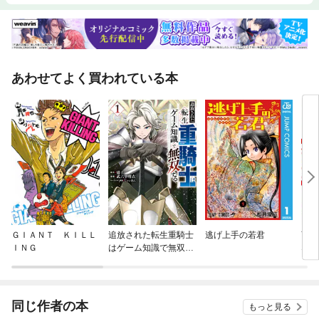
あわせてよく買われている本
ＧＩＡＮＴ ＫＩＬＬ
追放された転生重騎士
逃げ上手の若君
育成
ＩＮＧ
はゲーム知識で無双す
ない
る
解雇
金が
【領
る
同じ作者の本
もっと見る