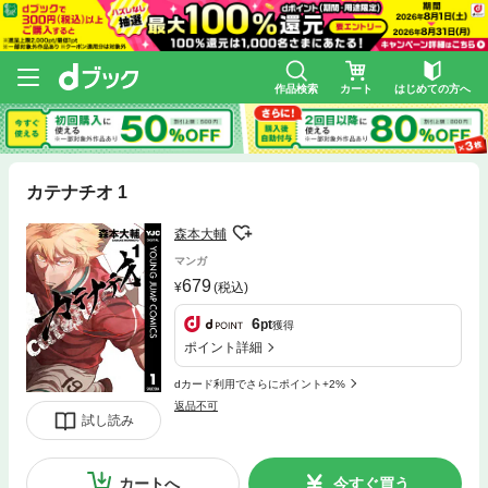
作品検索
カート
はじめての方へ
カテナチオ 1
森本大輔
マンガ
679
(税込)
6
pt
獲得
ポイント詳細
dカード利用でさらにポイント+2%
返品不可
試し読み
カートへ
今すぐ買う