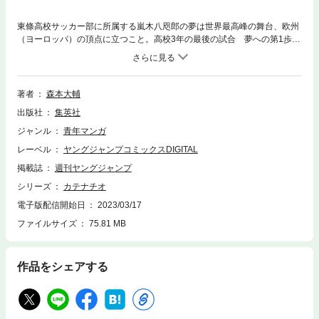
東條高校サッカー部に所属する嵐木八咫郎の夢は世界最高峰の舞台、欧州
（ヨーロッパ）の頂点に立つこと。高校3年の最後の試合 夢への第1歩、
プロ入りを目指しスカウトの目に留まるため奮闘をするが―…。勝利への
執念が紡ぐ焦熱フットボール譚 キックオフ!!
著者
森本大輔
出版社
集英社
ジャンル
青年マンガ
レーベル
ヤングジャンプコミックスDIGITAL
掲載誌
週刊ヤングジャンプ
シリーズ
カテナチオ
電子版配信開始日
2023/03/17
ファイルサイズ
75.81 MB
作品をシェアする