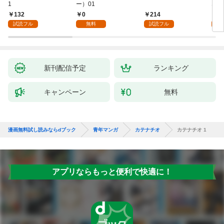
1
ー）01
ない
132
0
214
1
試読フル
無料
試読フル
試
新刊配信予定
ランキング
キャンペーン
無料
漫画無料試し読みならdブック
青年マンガ
カテナチオ
カテナチオ 1
アプリならもっと便利で快適に！