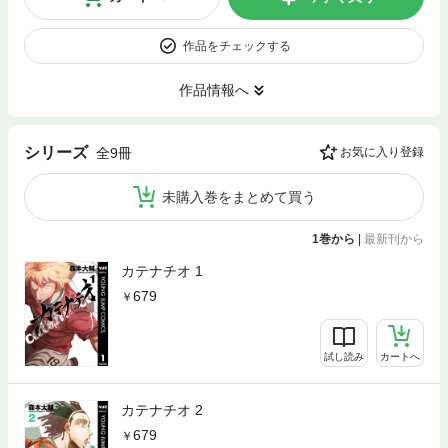
作品をチェックする
作品情報へ
シリーズ
全9冊
お気に入り登録
未購入巻をまとめて買う
1巻から
|
最新刊から
カテナチオ 1
679
試し読み
カートへ
カテナチオ 2
679