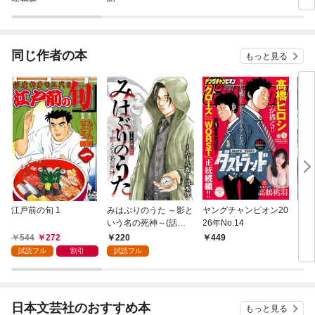
同じ作者の本
もっと見る
江戸前の旬 1
みはぶりのうた ～影と
ヤングチャンピオン20
どこ
いう名の死神～(話売
26年No.14
ピオ
り) #1
544
272
220
449
5
試読フル
割引
試読フル
日本文芸社のおすすめ本
もっと見る