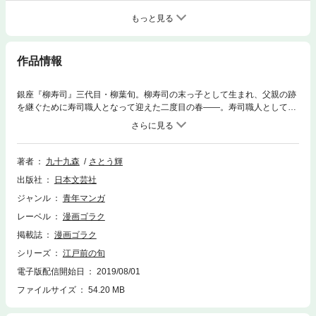
もっと見る
作品情報
銀座『柳寿司』三代目・柳葉旬。柳寿司の末っ子として生まれ、父親の跡
を継ぐために寿司職人となって迎えた二度目の春――。寿司職人として大
輪の花を咲かすべく、ただ今奮闘中!! 真鯛をけなす息子、真鯛に特別な
思いを持つ老母。旬の真鯛の握りは息子の誤解を解くことができるのか!?
著者
九十九森
さとう輝
出版社
日本文芸社
ジャンル
青年マンガ
レーベル
漫画ゴラク
掲載誌
漫画ゴラク
シリーズ
江戸前の旬
電子版配信開始日
2019/08/01
ファイルサイズ
54.20 MB