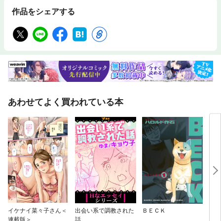
作品をシェアする
あわせてよく買われている本
イケナイ菜々子さん＜
出会い系で調教された
ＢＥＣＫ
クッ
連載版＞
話