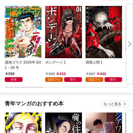
漫画ゴラク 2026年 8/2
ボンデージ 1
洞窟人間 1
ほた
1・28 号
【単
L①
550
869
434
887
444
1
新着
試読フル
割引
試読フル
割引
青年マンガのおすすめ本
もっと見る