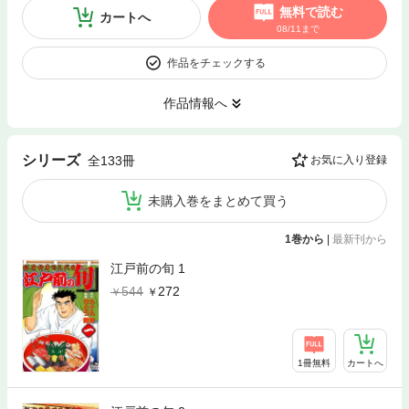
無料で読む
カートへ
08/11まで
作品をチェックする
作品情報へ
シリーズ
全133冊
お気に入り登録
未購入巻をまとめて買う
1巻から
|
最新刊から
江戸前の旬 1
544
272
1冊無料
カートへ