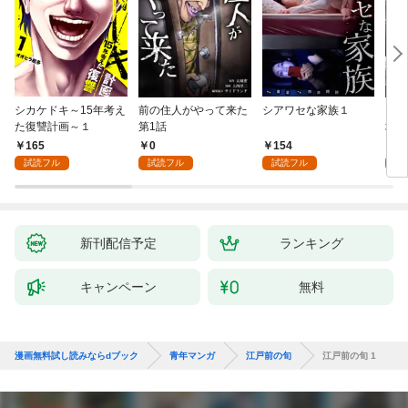
シカケドキ～15年考え
前の住人がやって来た
シアワセな家族１
16
た復讐計画～１
第1話
地獄
165
0
154
1
試読フル
試読フル
試読フル
試
新刊配信予定
ランキング
キャンペーン
無料
漫画無料試し読みならdブック
青年マンガ
江戸前の旬
江戸前の旬 1