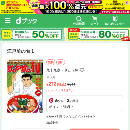
作品検索
カート
はじめての方へ
江戸前の旬 1
無料
割引
九十九森
さとう輝
マンガ
272
(税込)
544
(2026/08/11まで)
2
pt
獲得
ポイント詳細
dカード利用でさらにポイント+2%
返品不可