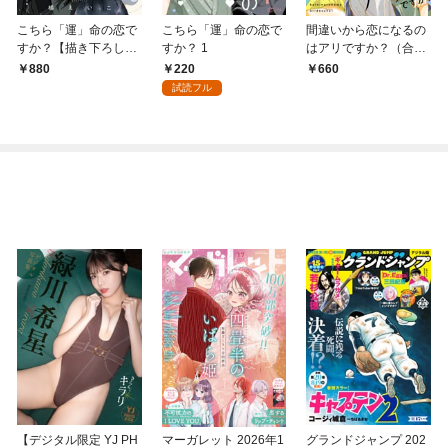
こちら「運」命の恋で
こちら「運」命の恋で
間違いから恋になるの
すか？【描き下ろしお
すか？ 1
はアリですか？（合本
まけ付き特装版】 1
版）
220
880
660
試読フル
【デジタル限定 YJ PH
マーガレット 2026年1
グランドジャンプ 202