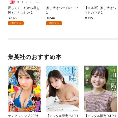
愛してる、だから君を
推し活はベッドの中で
【合本版】推し活はベ
殺すことにした 1
1
ッドの中で 1
165
244
715
試読フル
試読フル
集英社のおすすめ本
ヤングジャンプ 2026
【デジタル限定 YJ PH
【デジタル限定 YJ PH