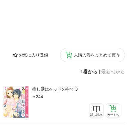
お気に入り登録
未購入巻をまとめて買う
1巻から
|
最新刊から
推し活はベッドの中で 3
244
試し読み
カートへ