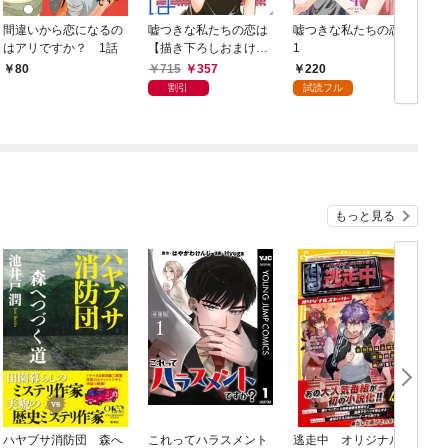
間違いから恋になるの
嘘つきな私たちの恋は
嘘つきな私たちの恋は
はアリですか？ 1話
【描き下ろしおまけ付
1
き特装版】 1
き
715
357
220
80
割引
試読フル
もっと見る
ハヤブサ消防団 森へ
これってハラスメント
逃走中 オリジナルス