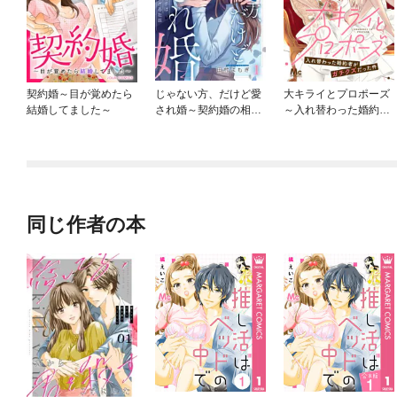
契約婚～目が覚めたら
じゃない方、だけど愛
大キライとプロポーズ
結婚してました～
され婚～契約婚の相手
～入れ替わった婚約者
は一途すぎる社長
がガチクズだった件～
同じ作者の本