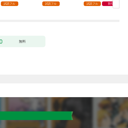
ック） 分冊版 1
どうやら違うようです
試読フル
試読フル
試読フル
割引
（コミック） 分冊版 1
版
無料