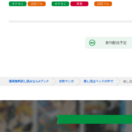
タテヨミ
試読フル
タテヨミ
新着
試読フル
新刊配信予定
漫画無料試し読みならdブック
女性マンガ
推し活はベッドの中で
推し活