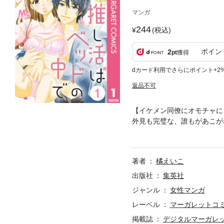
マンガ
244
(税込)
ポイン
2
pt
獲得
dカード利用でさらにポイント+2
返品不可
【イケメン同僚にオモチャに
外見も完璧な、誰もがあこが
一人エッチするのが趣味のオ
を見られてしまい、「中原の
著者
橘えいこ
出版社
集英社
ジャンル
女性マンガ
レーベル
マーガレットコミッ
掲載誌
デジタルマーガレ