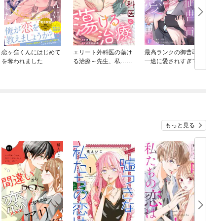
恋ヶ窪くんにはじめて
エリート外科医の蕩け
最高ランクの御曹司に
を奪われました
る治療～先生、私…濡
一途に愛されすぎてま
れないんです
す
もっと見る