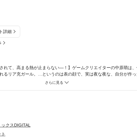
ト詳細
%
されて、高まる熱が止まらない―！】ゲームクリエイターの中原萌は、
れるリア充ガール。…というのは表の顔で、実は夜な夜な、自分が作っ
タク女子だった！ ある夜、中原は同僚の天才ゲームクリエイター・綾
ことめちゃくちゃにしてやりたい」と迫られて――!?
クスDIGITAL
ット