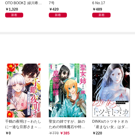
OTO BOOK】緑川希星
7号
6 No.17
写真集「きらら、キラ
1,320
420
489
リ」
新着
新着
新着
千鶴の夜明け～わたし
聖女の姉ですが、妹の
DINKsのトツキトオカ
に一途な旦那さま～
ための特殊魔石や特殊
「産まない女」はダメ
【分冊版】 1話「北条
薬草の採取をやめた
ですか？（分冊版）
0
770
385
220