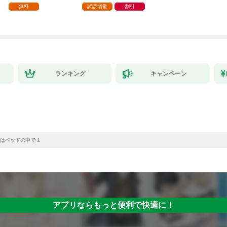
家の生贄（１）」
ら、隣国の魔術師様の
【第1話】
無料
試読増量
割引
元で幸せになりまし
た！（コミック） 1巻
ランキング
キャンペーン
はベッドの中で 1
アプリならもっと便利で快適に！