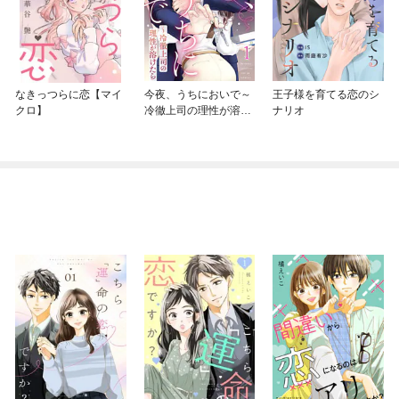
なきっつらに恋【マイ
今夜、うちにおいで～
王子様を育てる恋のシ
クロ】
冷徹上司の理性が溶け
ナリオ
たら