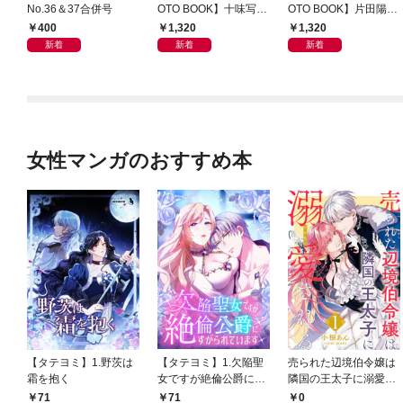
No.36＆37合併号
OTO BOOK】十味写真
OTO BOOK】片田陽依
集「続・『ぽみ』！？
写真集「羽色日和」
400
1,320
1,320
どこでもトレイン・ベ
新着
新着
新着
トナム篇」
女性マンガのおすすめ本
【タテヨミ】1.野茨は
【タテヨミ】1.欠陥聖
売られた辺境伯令嬢は
霜を抱く
女ですが絶倫公爵にす
隣国の王太子に溺愛さ
がられています
れる 1
71
71
0