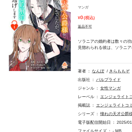
マンガ
0
(税込)
返品不可
ソラニアの婚約者は数々の功
見惚れられる彼は、ソラニア
は、彼に認められたいがため
中を横目に、卒業式前夜、彼
して、作戦を決行したソラニ
著者
なんぽ
きらももぞ
出版社
パルプライド
ジャンル
女性マンガ
レーベル
エンジェライト
掲載誌
エンジェライトコ
シリーズ
憧れの天才公爵
電子版配信開始日
2025/01
ファイルサイズ
- MB