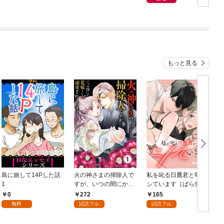
もっと見る
島に旅して14Pした話
火の神さまの掃除人で
私を叱る日鷹君と毎晩
1
すが、いつの間にか花
シています［ばら売
嫁として溺愛されてい
り］ 第1話
0
272
165
ます【単話】（１）
無料
試読フル
試読フル