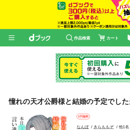
作品検索
カート
憧れの天才公爵様と結婚の予定でした
0円無料
なんぽ
きらももぞ
他1名