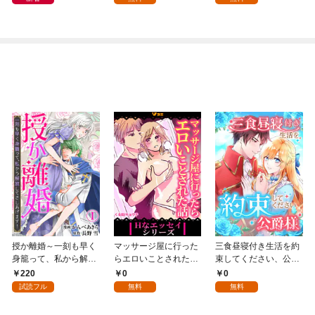
モフられています～
【第1話】
授か離婚～一刻も早く
マッサージ屋に行った
三食昼寝付き生活を約
身籠って、私から解放
らエロいことされた話
束してください、公爵
してさしあげます！1
1
様 1話
220
0
0
試読フル
無料
無料