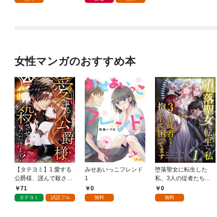
ら執着溺愛されていま
す～【第1話】
女性マンガのおすすめ本
【タテヨミ】1.愛する
みせあいっこフレンド
堕落聖女に転生した
公爵様、謹んで殺させ
1
私、3人の従者たちに
ていただきます！
抱かれて困ってます 第
71
0
0
1話
タテヨミ
試読フル
無料
無料