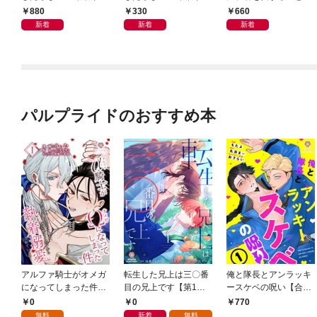
ます
ます【分冊版】1
ない」って放置した旦
880
330
660
那様が今になって愛を
新着
新着
新着
乞うてきます
パルプライドのおすすめ本
アルファ騎士がオメガ
転生した兄上は三〇番
俺と隊長とアンラッキ
になってしまった件～
目の兄上です【第1
ースケベの呪い【合本
最強α騎士団長の俺
話】
版１】（ヴィオラコミ
0
0
770
が、世話焼きα部下か
ックス）
無料
新着
無料