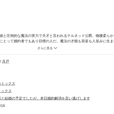
績と圧倒的な魔法の実力で天才と言われるテルネッド公爵。物腰柔らか
にとって婚約者でもあり目標の人だ。魔法の才能も容姿も人並みに生ま
に努力を重ね秀才と呼ばれるまでに成長する。しかし、いくら追いかけ
女はとある作戦を練るのであった…。なぜそんな作戦を決行することに
アに待ち受ける未来とは――？【毎月 第三木曜日配信予定】
月戸
コミックス
ミックス
様と結婚の予定でしたが、本日婚約解消を言い逃げします
/16