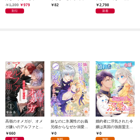
す【電子書籍限定書き
【単話版】（１）
にさせてもらいます
1,399
979
2,798
82
下ろしSS付き】
割引
新着
高嶺のオメガが、オメ
妹なのに氷属性のお義
婚約者に浮気された令
ガ嫌いのアルファと愛
兄様からなぜか溺愛さ
嬢は異国の強面盟主に
を知るまで1
れています【第1話】
溺愛される～呪いで猫
660
0
0
になりましたが、毎日
新着
無料
無料