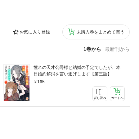
お気に入り登録
未購入巻をまとめて買う
1巻から
|
最新刊から
憧れの天才公爵様と結婚の予定でしたが、本
日婚約解消を言い逃げします【第三話】
165
試し読み
カートへ