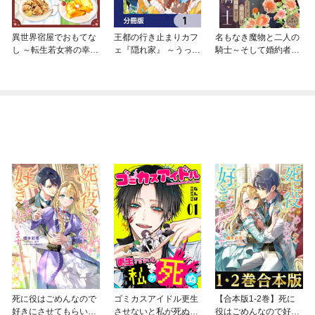
異世界宿屋でおもてな
王都の行き止まりカフ
名もなき魔物と二人の
し ～転生若女将の幸せ
ェ『隠れ家』 ～うっか
騎士～そして婚約者は
レシピ！～【単話版】
り魔法使いになった私
困惑する～【マイク
の店に筆頭文官様がく
ロ】
つろぎに来ます～【分
冊版】
死に役はごめんなので
ゴミカスアイドル更生
【合本版1-2巻】死に
好きにさせてもらいま
させないと私が死ぬ
役はごめんなので好き