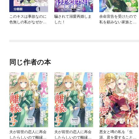
このキスは事故なのに
騙されて溺愛再婚しま
余命宣告を受けたので
色無しの私がなぜか最
した！
私を顧みない家族と婚
強の魔法使いにとらわ
約者に執着するのをや
れてます【分冊版】
めることにしました
（分冊版）
同じ作者の本
夫が前世の恋人に再会
夫が前世の恋人に再会
悪女と噂の私を「生
したらしいので離縁し
したらしいので離縁し
涯、君を愛することは