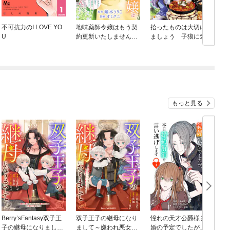
不可抗力のI LOVE YO
地味薬師令嬢はもう契
拾ったものは大切にし
U
約更新いたしません。
ましょう 子狼に気に
（分冊版）
入られた男の転移物語
もっと見る
Berry’sFantasy双子王
双子王子の継母になり
憧れの天才公爵様と結
子の継母になりまして
まして～嫌われ悪女で
婚の予定でしたが、本