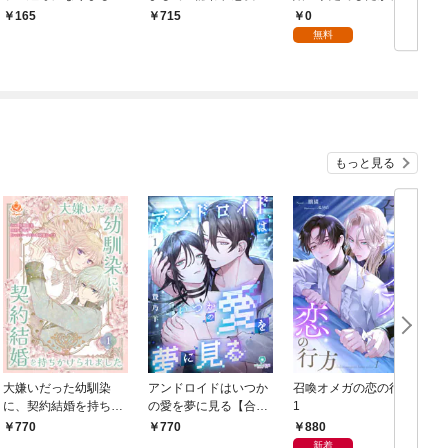
～嫌われ悪女ですが、
すが、そんなことより
日婚約解消を言い逃げ
0
165
715
そんなことより義息子
義息子たちが可愛すぎ
します【第一話】
無料
たちが可愛すぎて困り
て困ります～1巻
ます～1巻
もっと見る
大嫌いだった幼馴染
アンドロイドはいつか
召喚オメガの恋の行方
に、契約結婚を持ちか
の愛を夢に見る【合本
1
けられました【合本
版】１（ヴィオラ・ユ
880
770
770
版】1
ニコミックス）
新着