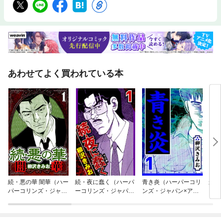
あわせてよく買われている本
続・悪の華 闇華（ハー
続・夜に蠢く（ハーパ
青き炎（ハーパーコリ
朱に
パーコリンズ・ジャパ
ーコリンズ・ジャパン
ンズ・ジャパン×アル
ンズ
ン×アルト出版）
×アルト出版）
ト出版）
ト出