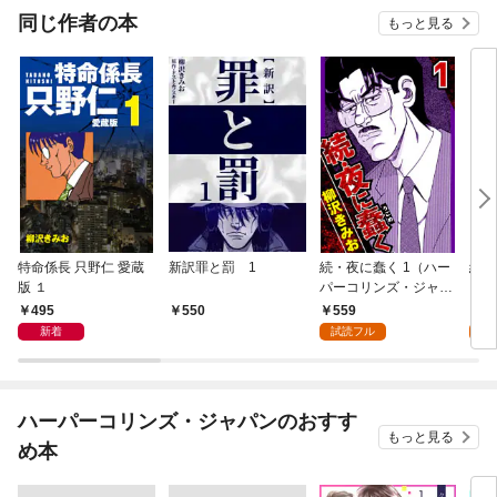
同じ作者の本
もっと見る
特命係長 只野仁 愛蔵
新訳罪と罰 1
続・夜に蠢く 1（ハー
続・
版 １
パーコリンズ・ジャパ
ーパ
ン×アルト出版）
パン
495
559
5
550
新着
試読フル
試
ハーパーコリンズ・ジャパンのおすす
もっと見る
め本