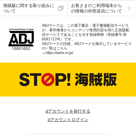
海賊版に関する取り組みに
お客さまのご利用端末から
ついて
の情報の外部送信について
ABJマークは、この電子書店・電子書籍配信サービス
が、著作権者からコンテンツ使用許諾を得た正規版配
信サービスであることを示す登録商標（登録番号 第
6091713号）です。
ABJマークの詳細、ABJマークを掲示しているサービス
の一覧はこちら
→
https://aebs.or.jp/
dアカウントを発行する
dアカウントログイン