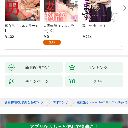
奪う男（フルカラー）
人妻物語（フルカラ
妻、交換します１
ごめ
1
ー）01
ない
0
132
214
1
無料
新刊配信予定
ランキング
キャンペーン
無料
漫画無料試し読みならdブック
青年マンガ
夜に蠢く（ハーパーコリンズ・ジャパン
アプリならもっと便利で快適に！