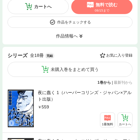
無料で読む
カートへ
08/15まで
作品をチェックする
作品情報へ
全18冊
シリーズ
お気に入り登録
完結
未購入巻をまとめて買う
1巻から
|
最新刊から
夜に蠢く 1（ハーパーコリンズ・ジャパン×アル
ト出版）
559
1冊無料
カートへ