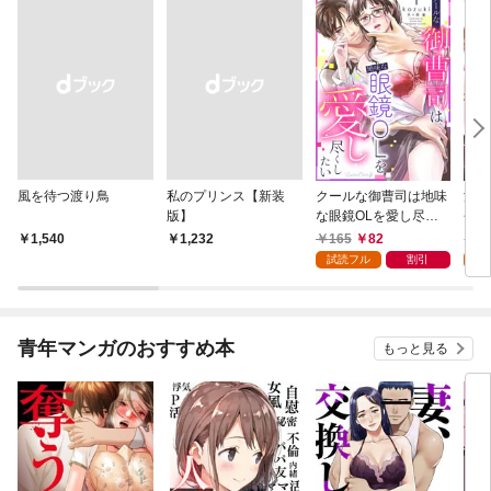
風を待つ渡り鳥
私のプリンス【新装
クールな御曹司は地味
濃蜜
版】
な眼鏡OLを愛し尽く
長の
したい【分冊版】 1
版】
165
82
1
￥1,540
￥1,232
話
試読フル
割引
試
青年マンガのおすすめ本
もっと見る