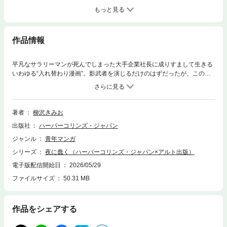
もっと見る
作品情報
平凡なサラリーマンが死んでしまった大手企業社長に成りすまして生きる
いわゆる“入れ替わり漫画”。影武者を演じるだけのはずだったが、この男
は“真の漢”へと開花する！郷屋川 脩(こやがわ おさむ 36歳)は妻子がいる普
通の会社員だった。だが、突然現れた老紳士から「別な人生を生きてみな
いか？」と提案される。対価として莫大なお金を払うというのだ。さらに
勤めている会社が倒産し、妻子を養うためにもお金が必要な状況になって
著者
柳沢きみお
しまう。郷屋川はこの途方もない依頼を受けてしまうのか？＜目次＞第1
出版社
ハーパーコリンズ・ジャパン
巻第1話 謎の男第2話 説明第3話 ジレンマ第4話 決断第5話 新しき
人生第6話 食事第7話 妄想初出：「週刊実話」（日本ジャーナル出版）
ジャンル
青年マンガ
掲載
シリーズ
夜に蠢く（ハーパーコリンズ・ジャパン×アルト出版）
電子版配信開始日
2026/05/29
ファイルサイズ
50.31 MB
作品をシェアする