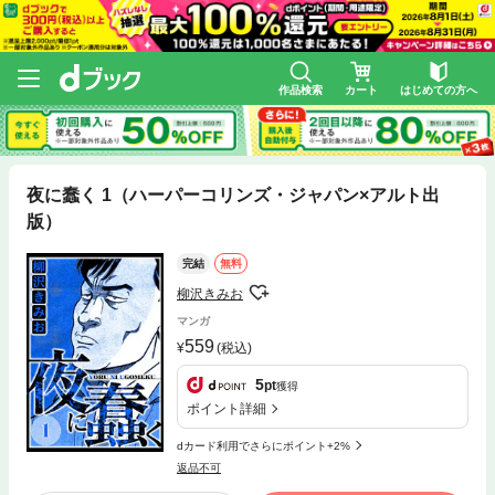
作品検索
カート
はじめての方へ
夜に蠢く 1（ハーパーコリンズ・ジャパン×アルト出
版）
完結
無料
柳沢きみお
マンガ
559
(税込)
5
pt
獲得
ポイント詳細
dカード利用でさらにポイント+2%
返品不可