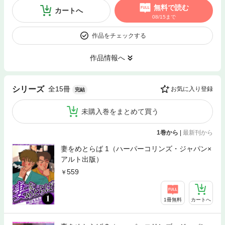
無料で読む
カートへ
08/15まで
作品をチェックする
作品情報へ
全15冊
シリーズ
お気に入り登録
完結
未購入巻をまとめて買う
1巻から
|
最新刊から
妻をめとらば 1（ハーパーコリンズ・ジャパン×
アルト出版）
559
1冊無料
カートへ