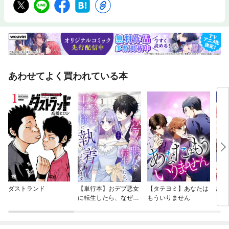
あわせてよく買われている本
ダストランド
【単行本】おデブ悪女
【タテヨミ】あなたは
結界
に転生したら、なぜか
もういりません
ラスボス王子様に執着
されています