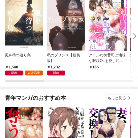
風を待つ渡り鳥
私のプリンス【新装
クールな御曹司は地味
濃蜜
版】
な眼鏡OLを愛し尽く
長の
したい【分冊版】 1
版】
1,540
1,232
165
1
話
新着
試読増量
新着
青年マンガのおすすめ本
もっと見る