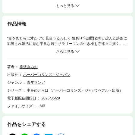
もっと見る
作品情報
“妻をめとらば才たけて 見目うるわしく 情あり”与謝野鉄幹が詠んだ詩篇に
影響され婚活に励む平凡な若手サラリーマンの生き様を赤裸々に描く。19
89年にテレビドラマ化。一流私大を卒業し、大手証券会社に就職した高根
沢八一は、研修一日目、証券会社の厳しさを知る。この中で定年まで勤め
上げられるのはわずか3割！ 深夜残業当たり前の厳しい環境だったが、八
一はかわいい彼女を作り幸せな家庭を作りたいと誓う。そして、同期でイ
著者
柳沢きみお
ケメンだがマザコンの村雨と容姿は冴えないが東大出身の原沢と意気投合
出版社
ハーパーコリンズ・ジャパン
し、お嬢様短大の女子たちとの合コンへと繰り出すのだった。＜目次＞第
1巻「結婚への第一歩」第1章 パーフェクト・ブライド第2章 ミス竹下証券
ジャンル
青年マンガ
第3章 地獄の合コン第4章 ミス竹下証券の男性像第5章 となりのOL第6章
シリーズ
妻をめとらば（ハーパーコリンズ・ジャパン×アルト出版）
いい女の落し穴第7章 竹下証券渋谷支店営業課第8章 変態支店第9章 社内
恋愛 その1第10章 オールドミスの逆襲第11章 オールドミスからの脱出第1
電子版配信開始日
2026/05/29
2章 社内恋愛 その2第13章 恋の第一歩初出：「週刊ビッグコミックスピリ
ファイルサイズ
- MB
ッツ」（小学館）掲載 原書：1987年3/1小学館発行
作品をシェアする