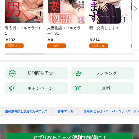
奪う男（フルカラー）
人妻物語（フルカラ
妻、交換します１
ごめ
1
ー）01
ない
132
0
214
1
試読フル
無料
試読フル
試
新刊配信予定
ランキング
キャンペーン
無料
漫画無料試し読みならdブック
青年マンガ
妻をめとらば（ハーパーコリンズ・ジャ
アプリならもっと便利で快適に！