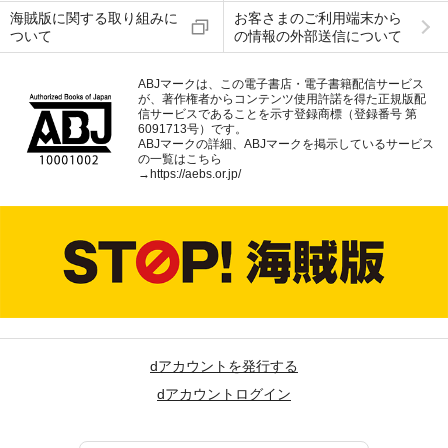
海賊版に関する取り組みに
お客さまのご利用端末から
ついて
の情報の外部送信について
ABJマークは、この電子書店・電子書籍配信サービス
が、著作権者からコンテンツ使用許諾を得た正規版配
信サービスであることを示す登録商標（登録番号 第
6091713号）です。
ABJマークの詳細、ABJマークを掲示しているサービス
の一覧はこちら
→
https://aebs.or.jp/
dアカウントを発行する
dアカウントログイン