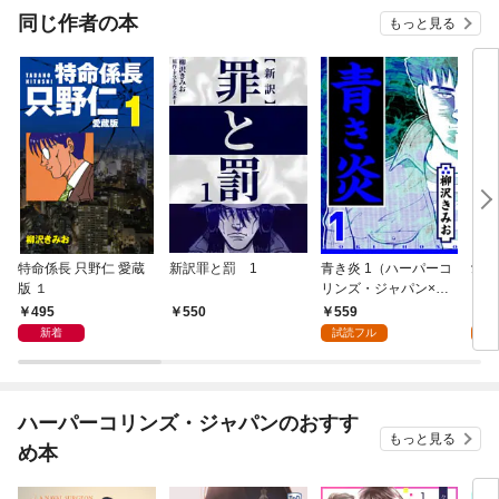
同じ作者の本
もっと見る
特命係長 只野仁 愛蔵
新訳罪と罰 1
青き炎 1（ハーパーコ
愛人
版 １
リンズ・ジャパン×ア
ンズ
ルト出版）
ト出
495
559
5
550
新着
試読フル
試
ハーパーコリンズ・ジャパンのおすす
もっと見る
め本