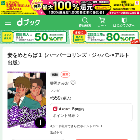
作品検索
カート
はじめての方へ
妻をめとらば 1（ハーパーコリンズ・ジャパン×アルト
出版）
完結
無料
柳沢きみお
マンガ
559
(税込)
5
pt
獲得
ポイント詳細
dカード利用でさらにポイント+2%
返品不可