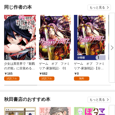
大学
が、
同じ作者の本
もっと見る
たち
らな
少女は異世界で『殺戮
ゲーム オブ ファミ
ゲーム オブ ファミ
ヤド
の才能』に目覚める
リア-家族戦記- 01
リア-家族戦記-【分冊
(話売り) #1
版】 1
165
682
0
2
試読フル
試読フル
無料
秋田書店のおすすめ本
もっと見る