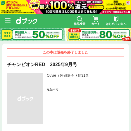
作品検索
カート
はじめての方へ
この本は販売を終了しました
チャンピオンRED 2025年9月号
Cuvie
阿部恭子
他31名
返品不可