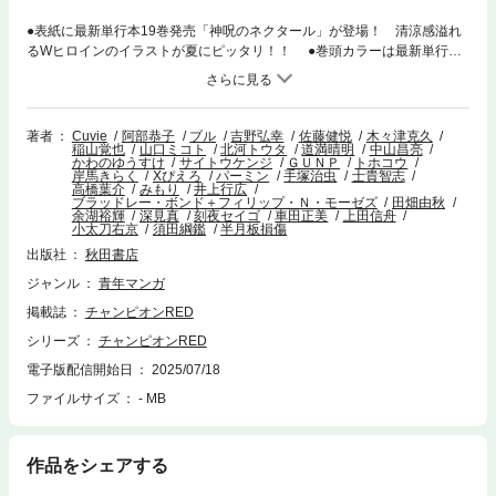
●表紙に最新単行本19巻発売「神呪のネクタール」が登場！ 清涼感溢れ
るWヒロインのイラストが夏にピッタリ！！ ●巻頭カラーは最新単行本2
8巻発売の「絢爛たるグランドセーヌ」！ 過去に失敗した演目に再挑戦
を決意した奏だが！？ ●そしてセンターカラーを彩るのは、待望の単行
本1巻発売「轟大丸の奇怪体験談」と、伝説のオムニバスホラー「不安の
種* アスタリスク」！ そして時代伝奇浪漫「どろろと百鬼丸伝」の3
著者
Cuvie
阿部恭子
ブル
吉野弘幸
佐藤健悦
木々津克久
稲山覚也
山口ミコト
北河トウタ
道満晴明
中山昌亮
本！！ ●2025年の夏もチャンピオンREDがニッポンを熱く、赤く燃え上
かわのゆうすけ
サイトウケンジ
ＧＵＮＰ
トホコウ
がらせます！！ ●次号予告は紙の雑誌版の情報です。 ●電子版につきま
岸馬きらく
Xぴえろ
パーミン
手塚治虫
士貴智志
高橋葉介
みもり
井上行広
しては本誌内のプレゼント等への応募はできません。ご注意ください。
ブラッドレー・ボンド＋フィリップ・Ｎ・モーゼズ
田畑由秋
余湖裕輝
深見真
刻夜セイゴ
車田正美
上田信舟
小太刀右京
須田綱鑑
半月板損傷
出版社
秋田書店
ジャンル
青年マンガ
掲載誌
チャンピオンRED
シリーズ
チャンピオンRED
電子版配信開始日
2025/07/18
ファイルサイズ
- MB
作品をシェアする