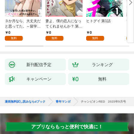
３か月なら、大丈夫だ
妻よ、僕の恋人になっ
ヒトグイ 第1話
世界
と思ってた。～留学し
てくれませんか？ 第1
レベ
た僕の留守中に、一途
話
0
0
0
0
な彼女が汚されるまで
無料
無料
無料
～ 1話
新刊配信予定
ランキング
キャンペーン
無料
漫画無料試し読みならdブック
青年マンガ
チャンピオンRED 2025年9月号
アプリならもっと便利で快適に！