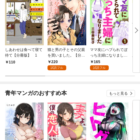
しあわせは食べて寝て
猫と男の子とその父親
ママ友にハブられてぼ
ワタ
待て【分冊版】 1
を買いました。【分冊
っち主婦になりました
版】
版】 1
【分冊版】 1
220
165
110
1
試読フル
試読フル
青年マンガのおすすめ本
もっと見る