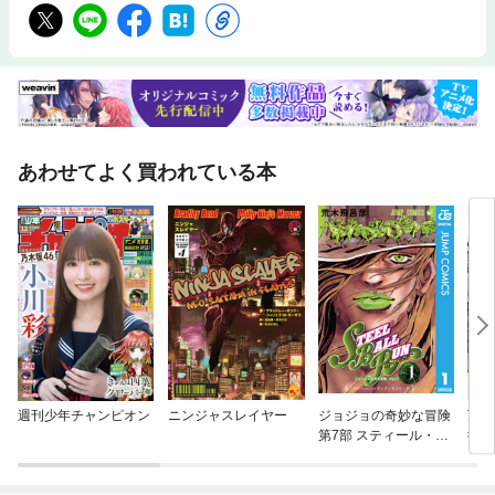
あわせてよく買われている本
週刊少年チャンピオン
ニンジャスレイヤー
ジョジョの奇妙な冒険
万年
第7部 スティール・ボ
術師
ール・ラン
る～
師は