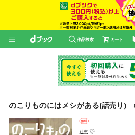
作品検索
カート
のこりものにはメシがある(話売り) #
無料
辻恵