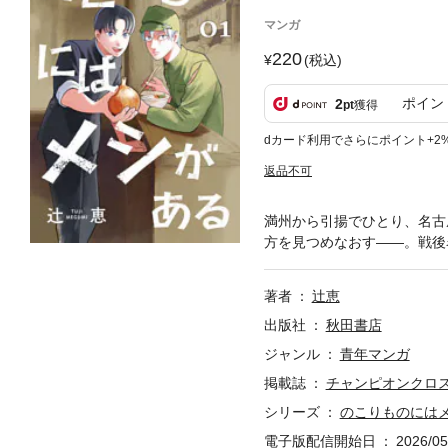
マンガ
220
(税込)
ポイン
2
pt
獲得
dカード利用でさらにポイント+2
返品不可
満州から引揚でひとり、名古
方を見つめなおす――。戦後
著者
辻恵
出版社
秋田書店
ジャンル
青年マンガ
掲載誌
チャンピオンクロ
シリーズ
のこりものにはメ
電子版配信開始日
2026/05