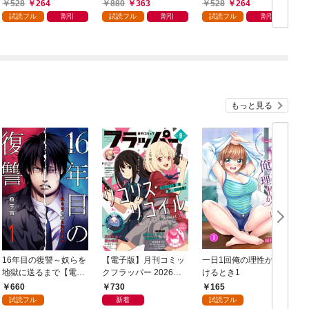
528
264
880
363
528
264
試読フル
割引
試読フル
割引
試読フル
割引
もっと見る
16年目の復讐～奴らを
【電子版】月刊コミッ
一日1回俺の理性が負
地獄に送るまで【電子
クフラッパー 2026年9
けるとき1
か
単行本版】１
月号
660
730
165
試読フル
新着
試読フル