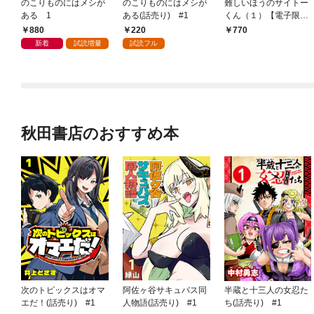
のこりものにはメシが
のこりものにはメシが
難しいほうのサイトー
ある 1
ある(話売り) #1
くん（１）【電子限定
特典ペーパー付き】
880
220
770
新着
試読増量
試読フル
秋田書店のおすすめ本
次のトピックスはオマ
阿佐ヶ谷サキュバス同
半蔵と十三人の女忍た
エだ！(話売り) #1
人物語(話売り) #1
ち(話売り) #1