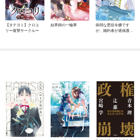
【タテヨミ】クロユ
結界師の一輪華
病弱な悪役令嬢です
リ〜復讐サークル〜
が、婚約者が過保護す
ぎて逃げ出したい(私た
ち犬猿の仲でしたよ
ね！？)