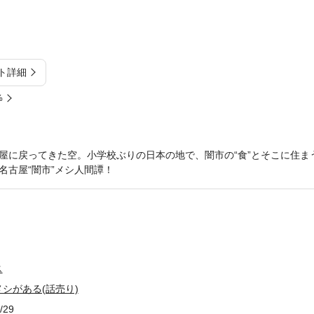
ト詳細
%
屋に戻ってきた空。小学校ぶりの日本の地で、闇市の“食”とそこに住ま
名古屋“闇市”メシ人間譚！
ス
シがある(話売り)
/29