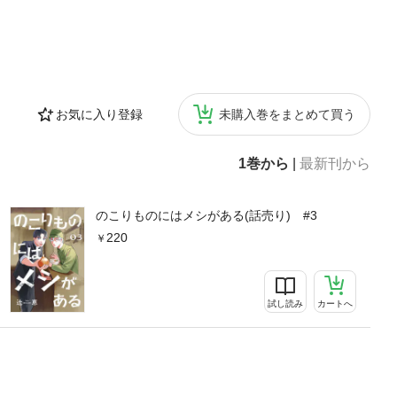
お気に入り登録
未購入巻をまとめて買う
1巻から
|
最新刊から
のこりものにはメシがある(話売り) #3
220
試し読み
カートへ