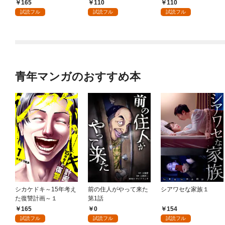
165
110
110
試読フル
試読フル
試読フル
青年マンガのおすすめ本
シカケドキ～15年考え
前の住人がやって来た
シアワセな家族１
た復讐計画～１
第1話
165
0
154
試読フル
試読フル
試読フル