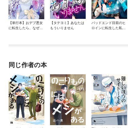
【単行本】おデブ悪女
【タテヨミ】あなたは
バッドエンド目前のヒ
に転生したら、なぜか
もういりません
ロインに転生した私、
ラスボス王子様に執着
今世では恋愛するつも
されています
りがチートな兄が離し
てくれません！？@C
OMIC
同じ作者の本