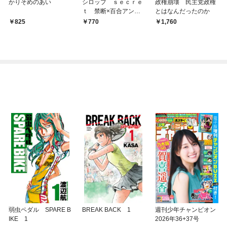
かりそめのあい
シロップ ｓｅｃｒｅ
政権崩壊 民主党政権
ｔ 禁断×百合アンソ
とはなんだったのか
ロジー
825
770
1,760
弱虫ペダル SPARE B
BREAK BACK 1
週刊少年チャンピオン
IKE 1
2026年36+37号