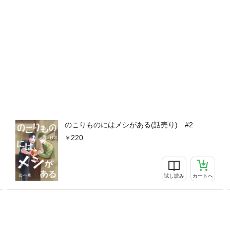
のこりものにはメシがある(話売り) #2
220
試し読み
カートへ