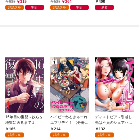
638
319
528
264
400
試読フル
割引
試読フル
割引
新着
16年目の復讐～奴らを
ベイビーわるきゅーれ
ディストピア～引越し
地獄に送るまで１
エブリデイ！ 【分冊
先は不貞のシェアハウ
版】 1
ス～１
165
214
132
試読フル
試読フル
試読フル