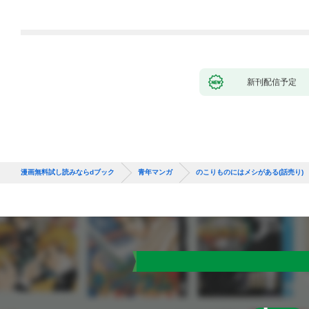
新刊配信予定
漫画無料試し読みならdブック
青年マンガ
のこりものにはメシがある(話売り)