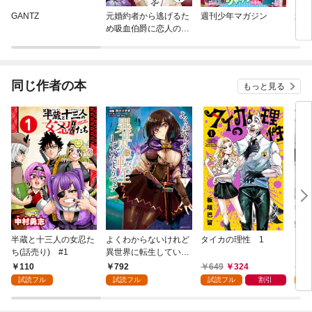
GANTZ
元婚約者から逃げるた
週刊少年マガジン
週刊
め吸血伯爵に恋人のフ
リをお願いしたら、な
ぜか溺愛モードになり
ました 分冊版
同じ作者の本
もっと見る
半蔵と十三人の女忍た
よくわからないけれど
タイカの理性 1
ウシ
ち(話売り) #1
異世界に転生していた
ようです（１）
110
792
649
324
7
試読フル
試読フル
試読フル
割引
試