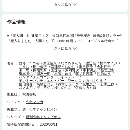
もっと見る
作品情報
●『魔入間』&『if 魔フィア』最新単行本同時発売記念!! 表紙&巻頭カラー!!
『魔入りました！入間くん if Episode of 魔フィア』 ●デジタル特典☆『魔
入りました！入間くん if Episode of 魔フィア』&『魔入りました！入間く
ん』hiro者先生分描き下ろしデジタル版ポスター×2!! ●大人気YouTuber
「なつめさんち」初登場!! 新連載一挙3本立て&センターカラー!!『どこツ
らんど(仮)～どこにでもいるけど、どこにもいないアイツらの土地(らんど)
著者
西修
hiro者
漆原侑来
なつめさんち
渡辺航
橋本エイジ
こうし
田中優吏
宗我部としのり
車田正美
今村翔吾
～』 ●激闘&エロ、全開センターカラー!!全開の『チェリー勇者と"せい"な
瀬口忍
内場悠月
荒達哉
浜岡賢次
中村勇志
板垣巴留
る剣』 ●『魔入りました！入間くん』『桃源暗鬼』『弱虫ペダル』『聖闘
綱本将也
岡友一郎
忍舐しゅり
猪ノ谷言葉
沖乃ゆう
バンダイナムコエンターテインメント
士星矢 天界篇』『学園アイドルマスター GOLD RUSH』『刃牙らへん』
モンキーパンチ／エム・ピー・ワークス
内々けやき
も大絶賛連載中!! ●『吸血鬼すぐ死ぬ』『気絶勇者と暗殺姫』は休載です。
佐伯庸介
高橋ヒロシ
鈴木リュータ
板垣恵介
石黒正数
盆ノ木至
平川哲弘
桜井のりお
佐藤タカヒロ
●『漫画 ゆうえんち-バキ外伝-』の次回の掲載は2026年29号です。 ●デジ
タル版限定特典/アンコール再連載☆『吸血鬼すぐ死ぬ』『クローバー』
出版社
秋田書店
『みつどもえ』『グラップラー刃牙』『囚人リク』『鮫島、最後の十五
ジャンル
少年マンガ
日』 ●電子版につきましては本誌内のプレゼント、応募者全員サービス等
への応募はできません。ご注意ください。
掲載誌
週刊少年チャンピオン
シリーズ
週刊少年チャンピオン
電子版配信開始日
2026/06/11