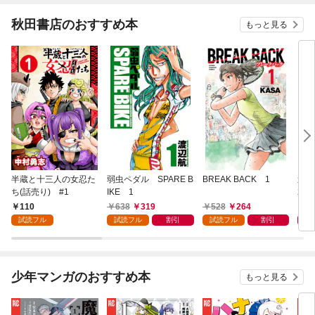
秋田書店のおすすめ本
もっと見る
半蔵と十三人の女忍た
弱虫ペダル SPARE B
BREAK BACK 1
週刊
ち(話売り) #1
IKE 1
202
110
638
319
528
264
4
試読フル
試読フル
割引
試読フル
割引
少年マンガのおすすめ本
もっと見る