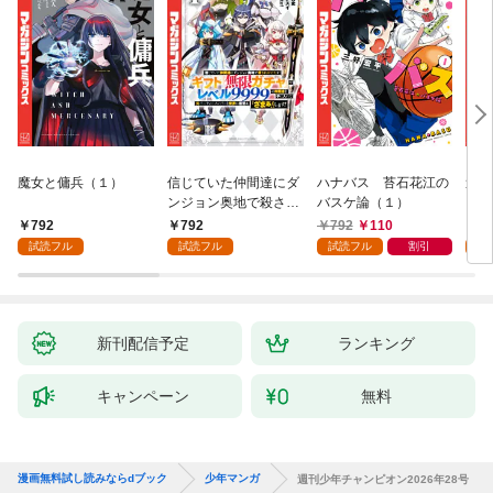
魔女と傭兵（１）
信じていた仲間達にダ
ハナバス 苔石花江の
追放
ンジョン奥地で殺され
バスケ論（１）
『自
かけたがギフト『無限
領地
792
792
792
110
7
ガチャ』でレベル９９
強の
試読フル
試読フル
試読フル
割引
試
９９の仲間達を手に入
～最
れて元パーティーメン
で始
バーと世界に復讐＆
拓ス
『ざまぁ！』します！
（１
（１）
新刊配信予定
ランキング
キャンペーン
無料
漫画無料試し読みならdブック
少年マンガ
週刊少年チャンピオン2026年28号