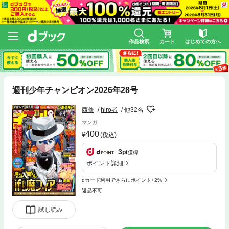
作品検索
カート
はじめての方へ
週刊少年チャンピオン2026年28号
西修
hiro者
他32名
マンガ
400
(税込)
3
pt
獲得
ポイント詳細
dカード利用でさらにポイント+2%
返品不可
試し読み