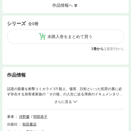
作品情報へ
シリーズ
全0冊
未購入巻をまとめて買う
1巻から
|
最新刊から
作品情報
話題の新書を衝撃コミカライズ!! 殺人、傷害、詐欺といった犯罪の裏に必
ず存在する加害者家族の「その後」の人生に迫る渾身のドキュメンタリー
コミック!!
著者
河野慶
阿部恭子
出版社
秋田書店