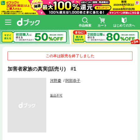
作品検索
カート
はじめての方へ
この本は販売を終了しました
加害者家族の真実(話売り) #1
河野慶
阿部恭子
返品不可