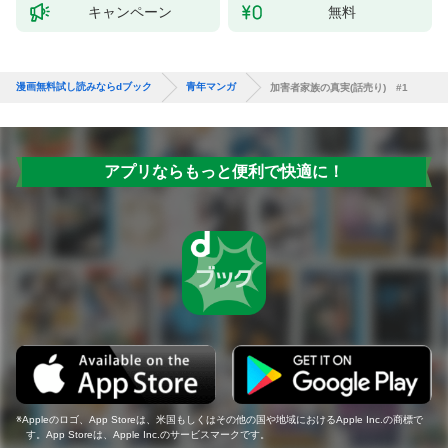
キャンペーン
無料
漫画無料試し読みならdブック
青年マンガ
加害者家族の真実(話売り) #1
アプリならもっと便利で快適に！
Appleのロゴ、App Storeは、米国もしくはその他の国や地域におけるApple Inc.の商標で
す。App Storeは、Apple Inc.のサービスマークです。