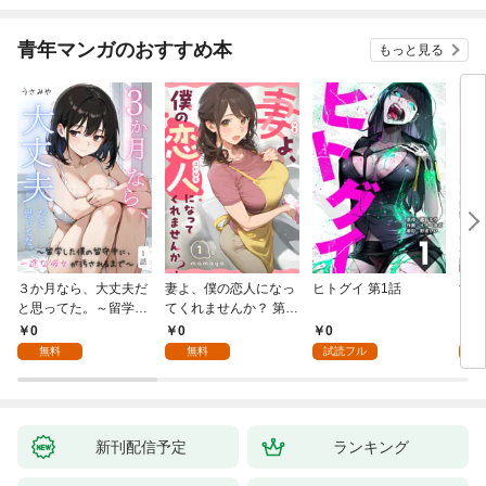
青年マンガのおすすめ本
もっと見る
３か月なら、大丈夫だ
妻よ、僕の恋人になっ
ヒトグイ 第1話
世界
と思ってた。～留学し
てくれませんか？ 第1
レベ
た僕の留守中に、一途
話
0
0
0
0
な彼女が汚されるまで
無料
無料
試読フル
～ 1話
新刊配信予定
ランキング