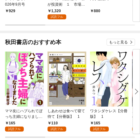
026年9月号
が投資術 １ 市場は
なる
誰に微笑むか
1,320
929
880
1,
試読フル
秋田書店のおすすめ本
もっと見る
ママ友にハブられてぼ
しあわせは食べて寝て
ワタシダケレス【分冊
少女
っち主婦になりました
待て【分冊版】 1
版】 1
の才
【分冊版】 1
(話
165
110
165
1
試読フル
試読フル
試読フル
試