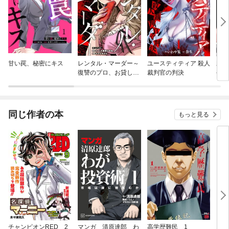
甘い罠、秘密にキス
レンタル・マーダー～
ユースティティア 殺人
若奥
復讐のプロ、お貸しし
裁判官の判決
令和
ます～
同じ作者の本
もっと見る
チャンピオンRED 2
マンガ 清原達郎 わ
高学歴難民 1
お金