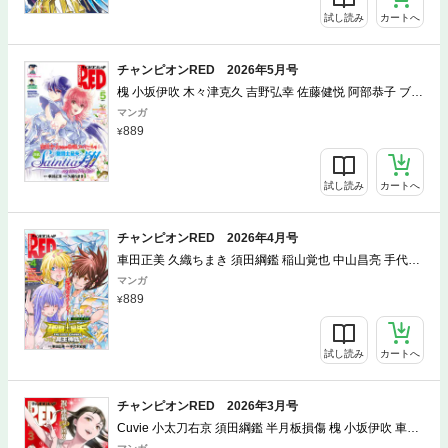
吹 木々津克久 井上行広 小太刀右京 半月板損傷 中山昌亮
試し読み
カートへ
チャンピオンRED 2026年5月号
槐 小坂伊吹 木々津克久 吉野弘幸 佐藤健悦 阿部恭子 ブル
深見真 刻夜セイゴ トホコウ 岸馬きらく Xぴえろ たーち
マンガ
ゃん 叶景太 高橋葉介 みもり 稲山覚也 車田正美 久織ちま
889
き サイトウケンジ 上田信舟 中山昌亮 Cuvie 小太刀右京
須田綱鑑 半月板損傷 間千里 ブラッドレー・ボンド＋フ
ィリップ・Ｎ・モーゼズ 田畑由秋 余湖裕輝
試し読み
カートへ
チャンピオンRED 2026年4月号
車田正美 久織ちまき 須田綱鑑 稲山覚也 中山昌亮 手代木
史織 間千里 吉野弘幸 佐藤健悦 たーちゃん 叶景太 小太刀
マンガ
右京 半月板損傷 ブラッドレー・ボンド＋フィリップ・
889
Ｎ・モーゼズ 田畑由秋 余湖裕輝 木々津克久 トホコウ 岸
馬きらく Xぴえろ Cuvie 井上行広 深見真 刻夜セイゴ 阿
部恭子 ブル パーミン 山口ミコト 北河トウタ
試し読み
カートへ
チャンピオンRED 2026年3月号
Cuvie 小太刀右京 須田綱鑑 半月板損傷 槐 小坂伊吹 車田
正美 手代木史織 久織ちまき パーミン 山口ミコト 北河ト