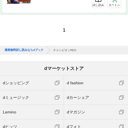
ＮＰ 吉野弘幸 佐藤健悦 Cuvie 木々津克久 山口ミコト 北
試し読み
カートへ
河トウタ 中山昌亮
1
漫画無料試し読みならdブック
チャンピオンRED
dマーケットストア
dショッピング
d fashion
dミュージック
dカーシェア
Lemino
dマガジン
dヒッツ
dフォト