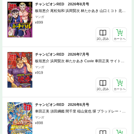
チャンピオンRED 2026年8月号
板垣恵介 尾松知和 浜岡賢次 林たかあき 山口ミコト 北河
トウタ パーミン 間千里 ブラッドレー・ボンド＋フィリ
マンガ
ップ・Ｎ・モーゼズ 田畑由秋 余湖裕輝 阿部恭子 ブル
899
木々津克久 吉野弘幸 佐藤健悦 槐 小坂伊吹 森永まさと
Cuvie かわのゆうすけ たーちゃん 叶景太 宇藤あかり ト
ホコウ 岸馬きらく Xぴえろ 井上行広 中山昌亮 車田正美
試し読み
カートへ
霜月星良
チャンピオンRED 2026年7月号
板垣恵介 浜岡賢次 林たかあき Cuvie 車田正美 サイトウ
ケンジ 上田信舟 トホコウ 岸馬きらく Xぴえろ たーちゃ
マンガ
ん 叶景太 槐 小坂伊吹 間千里 高橋葉介 みもり 木々津克
919
久 井上行広 深見真 刻夜セイゴ パーミン 山口ミコト 北河
トウタ ブラッドレー・ボンド＋フィリップ・Ｎ・モーゼ
ズ 田畑由秋 余湖裕輝 フジヤ 稲山覚也 中山昌亮
試し読み
カートへ
チャンピオンRED 2026年6月号
車田正美 須田綱鑑 間千里 稲山覚也 塀 ブラッドレー・ボ
ンド＋フィリップ・Ｎ・モーゼズ 田畑由秋 余湖裕輝
マンガ
Cuvie トホコウ 岸馬きらく Xぴえろ 吉野弘幸 佐藤健悦
898
山口ミコト 北河トウタ たーちゃん 叶景太 かわのゆうす
け 阿部恭子 ブル パーミン 深見真 刻夜セイゴ 槐 小坂伊