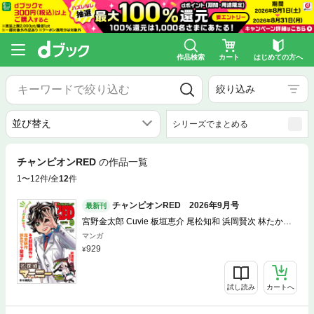
作品検索
カート
はじめての方へ
絞り込み
シリーズでまとめる
チャンピオンRED
の作品一覧
1〜12件/全
12
件
チャンピオンRED 2026年9月号
最新刊
宮野金太郎 Cuvie 板垣恵介 尾松知和 浜岡賢次 林たかあ
き 車田正美 サイトウケンジ 上田信舟 パーミン 深見真 刻
マンガ
夜セイゴ 木々津克久 トホコウ 岸馬きらく Xぴえろ 稲山
929
覚也 間千里 ブラッドレー・ボンド＋フィリップ・Ｎ・モ
ーゼズ 田畑由秋 余湖裕輝 阿部恭子 ブル 高橋葉介 みもり
かわのゆうすけ 山口ミコト 北河トウタ 中山昌亮
試し読み
カートへ