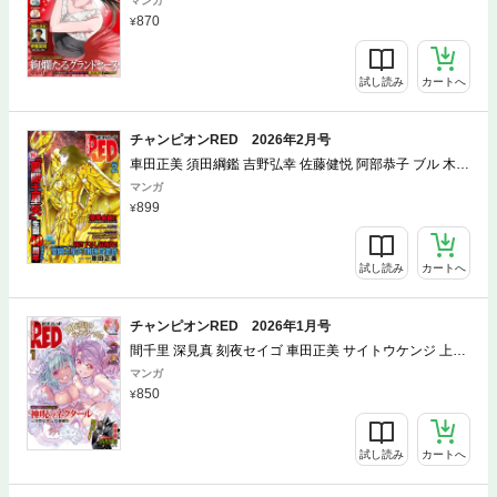
マンガ
ウタ かわのゆうすけ 木々津克久 トホコウ 岸馬きらく X
870
ぴえろ 稲山覚也 吉野弘幸 佐藤健悦 高橋葉介 みもり 間千
里 ブラッドレー・ボンド＋フィリップ・Ｎ・モーゼズ 田
畑由秋 余湖裕輝 つー子 大井勇輝 中山昌亮
試し読み
カートへ
チャンピオンRED 2026年2月号
車田正美 須田綱鑑 吉野弘幸 佐藤健悦 阿部恭子 ブル 木々
津克久 手代木史織 Cuvie ブラッドレー・ボンド＋フィリ
マンガ
ップ・Ｎ・モーゼズ 田畑由秋 余湖裕輝 久織ちまき 槐 小
899
坂伊吹 小太刀右京 半月板損傷 中山昌亮 サイトウケンジ
上田信舟 間千里 たーちゃん 叶景太 稲山覚也 トホコウ 岸
馬きらく Xぴえろ 深見真 刻夜セイゴ 山口ミコト 北河ト
試し読み
カートへ
ウタ
チャンピオンRED 2026年1月号
間千里 深見真 刻夜セイゴ 車田正美 サイトウケンジ 上田
信舟 久織ちまき トホコウ 岸馬きらく Xぴえろ 木々津克
マンガ
久 稲山覚也 Cuvie 槐 小坂伊吹 パーミン ブラッドレー・
850
ボンド＋フィリップ・Ｎ・モーゼズ 田畑由秋 余湖裕輝
吉野弘幸 佐藤健悦 たーちゃん 叶景太 阿部恭子 ブル 高橋
葉介 みもり 中山昌亮
試し読み
カートへ