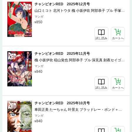
チャンピオンRED 2025年12月号
山口ミコト 北河トウタ 槐 小坂伊吹 阿部恭子 ブル 手塚治
虫 士貴智志 吉野弘幸 佐藤健悦 車田正美 須田綱鑑 トホコ
マンガ
ウ 岸馬きらく Xぴえろ 木々津克久 たーちゃん 叶景太 サ
850
イトウケンジ 上田信舟 ブラッドレー・ボンド＋フィリッ
プ・Ｎ・モーゼズ 田畑由秋 余湖裕輝 稲山覚也 Cuvie 小
太刀右京 半月板損傷 ＧＵＮＰ 深見真 刻夜セイゴ 中山昌
試し読み
カートへ
亮
チャンピオンRED 2025年11月号
槐 小坂伊吹 稲山覚也 阿部恭子 ブル 深見真 刻夜セイゴ
Cuvie サイトウケンジ ＧＵＮＰ パーミン 木々津克久 小
マンガ
太刀右京 須田綱鑑 半月板損傷 手塚治虫 士貴智志 トホコ
840
ウ 岸馬きらく Xぴえろ ブラッドレー・ボンド＋フィリッ
プ・Ｎ・モーゼズ 田畑由秋 余湖裕輝 草刈涼 道満晴明 高
橋海人 たーちゃん 叶景太 中山昌亮
試し読み
カートへ
チャンピオンRED 2025年10月号
車田正美 たーちゃん 叶景太 ブラッドレー・ボンド＋フ
ィリップ・Ｎ・モーゼズ 田畑由秋 余湖裕輝 かわのゆう
マンガ
すけ 小太刀右京 須田綱鑑 半月板損傷 サイトウケンジ 上
840
田信舟 阿部恭子 ブル トホコウ 岸馬きらく Xぴえろ パー
ミン 手塚治虫 士貴智志 道満晴明 井上行広 稲山覚也 ＧＵ